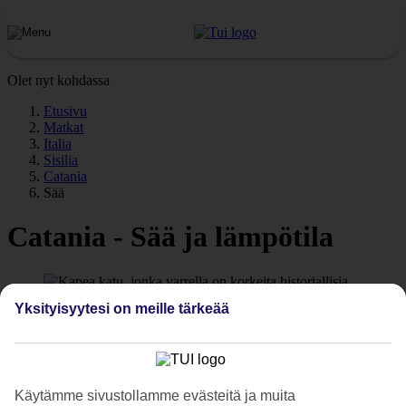
Olet nyt kohdassa
Etusivu
Matkat
Italia
Sisilia
Catania
Sää
Catania - Sää ja lämpötila
Yksityisyytesi on meille tärkeää
Käytämme sivustollamme evästeitä ja muita