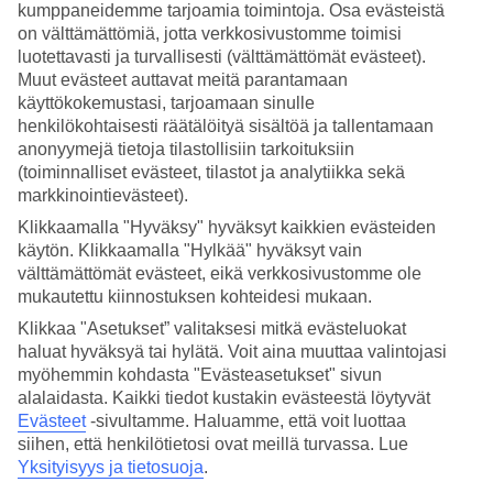
kumppaneidemme tarjoamia toimintoja. Osa evästeistä
on välttämättömiä, jotta verkkosivustomme toimisi
luotettavasti ja turvallisesti (välttämättömät evästeet).
Muut evästeet auttavat meitä parantamaan
käyttökokemustasi, tarjoamaan sinulle
henkilökohtaisesti räätälöityä sisältöä ja tallentamaan
Kuinka lämmintä
Cataniassa
on lomasi aikana? Hyvä kysymys. Sää
anonyymejä tietoja tilastollisiin tarkoituksiin
ja ilmasto vaikuttavat olennaisesti lomaasi, on sitten kyse meriveden
(toiminnalliset evästeet, tilastot ja analytiikka sekä
lämpötilasta tai poutapäivien määrästä. Olemme keränneet tänne
markkinointievästeet).
tietoja Catanian säästä kuukausi kuukaudelta.
Klikkaamalla "Hyväksy" hyväksyt kaikkien evästeiden
Milloin on paras aika matkustaa
käytön. Klikkaamalla "Hylkää" hyväksyt vain
välttämättömät evästeet, eikä verkkosivustomme ole
Cataniaan?
mukautettu kiinnostuksen kohteidesi mukaan.
Paras aika matkustaa Cataniaan on touko- kesäkuussa tai syys-
Klikkaa "Asetukset” valitaksesi mitkä evästeluokat
lokakuussa, jolloin Catanian sää on ihanan lämmin ja aurinkoinen.
haluat hyväksyä tai hylätä. Voit aina muuttaa valintojasi
Päivien keskilämpötila Cataniassa on touko- kesäkuussa ja syys-
myöhemmin kohdasta "Evästeasetukset" sivun
lokakuussa 25-30 astetta ja meriveden lämpötila 19-24 astetta.
alalaidasta. Kaikki tiedot kustakin evästeestä löytyvät
Kuumin kausi Cataniassa on heinä- ja elokuussa, jolloin
Evästeet
-sivultamme.
Haluamme, että voit luottaa
päivälämpötila on keskimäärin 33 astetta, joskus korkeampikin.
siihen, että henkilötietosi ovat meillä turvassa. Lue
Millainen sää Cataniassa on maaliskuussa
Yksityisyys ja tietosuoja
.