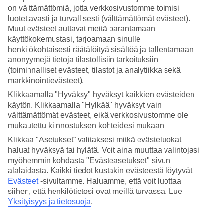
on välttämättömiä, jotta verkkosivustomme toimisi
Hae
luotettavasti ja turvallisesti (välttämättömät evästeet).
Muut evästeet auttavat meitä parantamaan
käyttökokemustasi, tarjoamaan sinulle
henkilökohtaisesti räätälöityä sisältöä ja tallentamaan
Olet nyt kohdassa
anonyymejä tietoja tilastollisiin tarkoituksiin
(toiminnalliset evästeet, tilastot ja analytiikka sekä
Etusivu
markkinointievästeet).
Matkat
Italia
Klikkaamalla "Hyväksy" hyväksyt kaikkien evästeiden
Sisilia
käytön. Klikkaamalla "Hylkää" hyväksyt vain
Giardini-Naxos
välttämättömät evästeet, eikä verkkosivustomme ole
Hotellit
mukautettu kiinnostuksen kohteidesi mukaan.
Hotellit Giardini-Naxos
Klikkaa "Asetukset” valitaksesi mitkä evästeluokat
haluat hyväksyä tai hylätä. Voit aina muuttaa valintojasi
myöhemmin kohdasta "Evästeasetukset" sivun
Katso kaikki hotellit kohteessa
Giardini-Naxos
. TUIlta löydät
alalaidasta. Kaikki tiedot kustakin evästeestä löytyvät
hotellit jokaiseen makuun. Hotelli perheelle tai aikuiseen makuun,
Evästeet
-sivultamme.
Haluamme, että voit luottaa
täyden palvelun All Inclusive -hotelli tai tunnelmallinen pikkuhotelli,
siihen, että henkilötietosi ovat meillä turvassa. Lue
lomaluksusta tai edullisempi vaihtoehto? Mitä ikinä haluatkaan,
Yksityisyys ja tietosuoja
.
meiltä löydät juuri sopivan hotellin. Tutustu alapuolella kohteen
Giardini-Naxos hotellivaihtoehtoihin ja löydä oma suosikkisi!