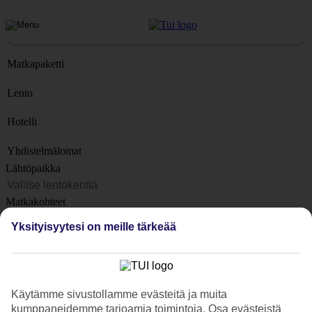
Matkapaketti
Lento
Hotelli
Yhdistelmälomat
Lähtöpaikka
Matkakohteet
Kohteet
Yksityisyytesi on meille tärkeää
Lähtöpäivä
Matkan kesto
1 viikko
Käytämme sivustollamme evästeitä ja muita
Matkustajien lukumäärä
kumppaneidemme tarjoamia toimintoja. Osa evästeistä