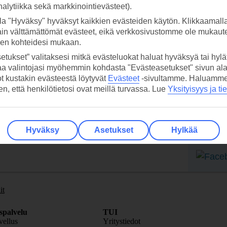
analytiikka sekä markkinointievästeet).
la "Hyväksy" hyväksyt kaikkien evästeiden käytön. Klikkaamall
ain välttämättömät evästeet, eikä verkkosivustomme ole mukaute
sen kohteidesi mukaan.
etukset” valitaksesi mitkä evästeluokat haluat hyväksyä tai hylät
 TUI-sovellus nyt!
Vastaa
aa valintojasi myöhemmin kohdasta "Evästeasetukset" sivun ala
tietoj
ot kustakin evästeestä löytyvät
Evästeet
-sivultamme.
Haluamme, 
Lataa sovellus kätevästi lukemalla
hen, että henkilötietosi ovat meillä turvassa. Lue
Yksityisyys ja ti
QR-koodi puhelimesi kameralla.
Ti
Seuraa
Hyväksy
Asetukset
Hylkää
media
it
spalvelu
TUI
ellus
Yritystiedot