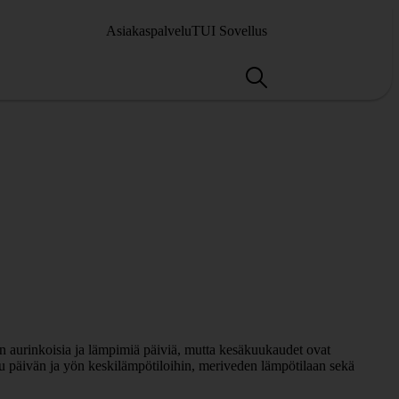
Asiakaspalvelu
TUI Sovellus
on aurinkoisia ja lämpimiä päiviä, mutta kesäkuukaudet ovat
tu päivän ja yön keskilämpötiloihin, meriveden lämpötilaan sekä