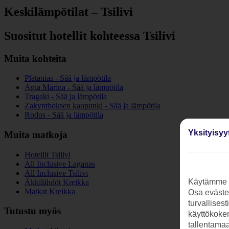
Keskilämpötilat – Tsilivi
Suositut hotellit kohteessa Tsilivi
Muita kohteita
Platanias - Sää ja lämpötila
Agia Marina - Sää ja lämpötila
Tragaki - Sää ja lämpötila
Zakynthoksen kaupunki - Sää ja lämpötila
Rodos - Sää ja lämpötila
Yksityisyy
Muita matkoja
Hotellit Tsilivi
All Inclusive Laganas
All Inclusive Tsilivi
Käytämme s
Äkkilähdöt Kreikka
Matkat Kreikka
Osa evästei
turvallises
Tutustu myös
käyttökokem
tallentamaan