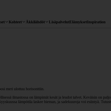
set
Kohteet
Äkkilähdöt
Lisäpalvelut
Elämykset
Inspiration
llisessä ilmastossa on lämpimät kesät ja leudot talvet. Keväisin on palj
 Syyskuussa lämpötila laskee hieman, ja sadekuuroja voi esiintyä. Tutus