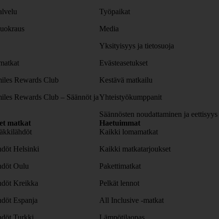
lvelu
Työpaikat
uokraus
Media
Yksityisyys ja tietosuoja
atkat
Evästeasetukset
iles Rewards Club
Kestävä matkailu
iles Rewards Club – Säännöt ja
Yhteistyökumppanit
Säännösten noudattaminen ja eettisyys
set matkat
Haetuimmat
äkkilähdöt
Kaikki lomamatkat
döt Helsinki
Kaikki matkatarjoukset
hdöt Oulu
Pakettimatkat
hdöt Kreikka
Pelkät lennot
hdöt Espanja
All Inclusive -matkat
döt Turkki
Lämpötilaopas