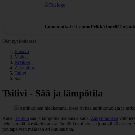
Lomamatkat
Lennot
Pelkkä hotelli
Tarjouk
Olet nyt kohdassa
Etusivu
Matkat
Kreikka
Zakynthos
Tsilivi
Sää
Tsilivi - Sää ja lämpötila
Katso
Tsilivin
sää ja lämpötila matkasi aikana.
Zakynthoksen
välimere
helteisimpiä. Kesä-elokuussa lämpötila voi nousta jopa yli 30 asteen.
poutapäivien määrään eri kuukausina.