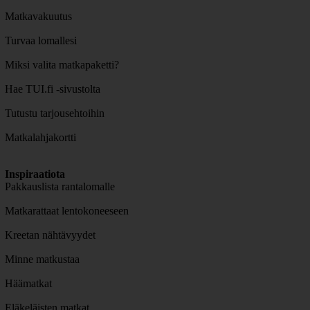
Matkavakuutus
Turvaa lomallesi
Miksi valita matkapaketti?
Hae TUI.fi -sivustolta
Tutustu tarjousehtoihin
Matkalahjakortti
Inspiraatiota
Pakkauslista rantalomalle
Matkarattaat lentokoneeseen
Kreetan nähtävyydet
Minne matkustaa
Häämatkat
Eläkeläisten matkat