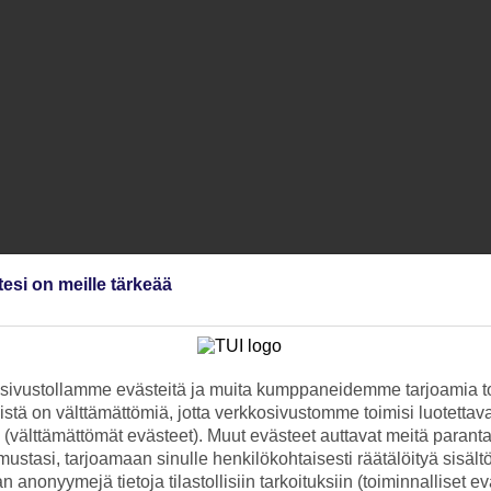
tesi on meille tärkeää
ivustollamme evästeitä ja muita kumppaneidemme tarjoamia to
stä on välttämättömiä, jotta verkkosivustomme toimisi luotettava
ti (välttämättömät evästeet). Muut evästeet auttavat meitä paran
ustasi, tarjoamaan sinulle henkilökohtaisesti räätälöityä sisält
 anonyymejä tietoja tilastollisiin tarkoituksiin (toiminnalliset ev