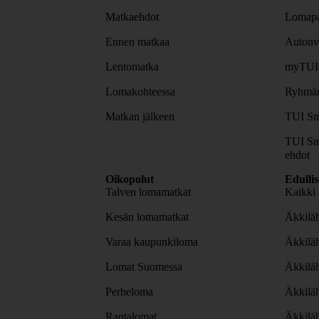
Matkaehdot
Lomapa
Ennen matkaa
Autonv
Lentomatka
myTUI
Lomakohteessa
Ryhmäm
Matkan jälkeen
TUI Sm
TUI Sm
ehdot
Oikopolut
Edulli
Talven lomamatkat
Kaikki 
Kesän lomamatkat
Äkkiläh
Varaa kaupunkiloma
Äkkilä
Lomat Suomessa
Äkkilä
Perheloma
Äkkilä
Rantalomat
Äkkiläh