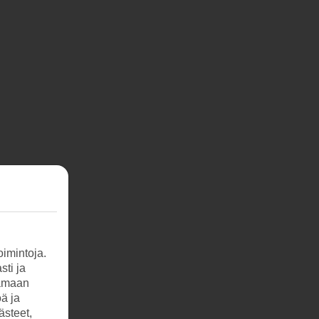
imintoja.
sti ja
tamaan
öä ja
ästeet,