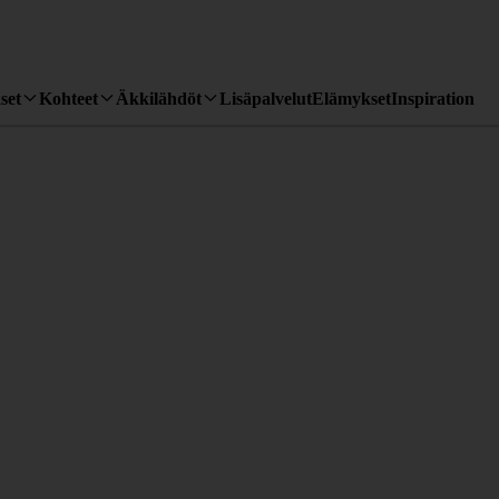
set
Kohteet
Äkkilähdöt
Lisäpalvelut
Elämykset
Inspiration