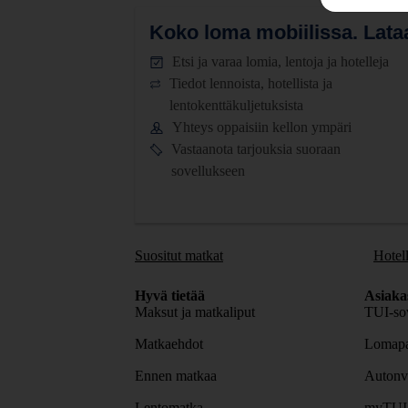
Koko loma mobiilissa.
Lataa
Etsi ja varaa lomia, lentoja ja hotelleja
Tiedot lennoista, hotellista ja
lentokenttäkuljetuksista
Yhteys oppaisiin kellon ympäri
Vastaanota tarjouksia suoraan
sovellukseen
Suositut matkat
Hotell
Hyvä tietää
Asiaka
Maksut ja matkaliput
TUI-sov
Matkaehdot
Lomapa
Ennen matkaa
Autonv
Lentomatka
myTUI