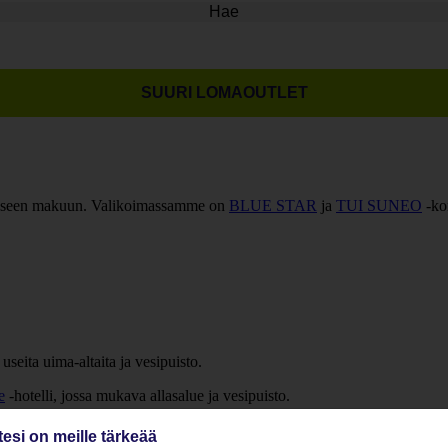
Hae
SUURI LOMAOUTLET
okaiseen makuun. Valikoimassamme on
BLUE STAR
ja
TUI SUNEO
-ko
useita uima-altaita ja vesipuisto.
e
-hotelli, jossa mukava allasalue ja vesipuisto.
ma-altaita, aktiviteetteja ja vesiliukumäkiä.
tesi on meille tärkeää