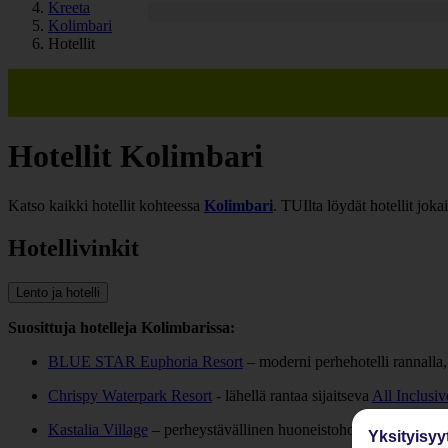
Kreeta
Kolimbari
Hotellit
Hotellit Kolimbari
Katso kaikki hotellit kohteessa
Kolimbari
. TUIlta löydät hotellit j
Hotellivinkit
Lento ja hotelli
Suosittuja hotelleja Kolimbarissa:
BLUE STAR Euphoria Resort
– moderni perhehotelli rannalla, 
Chrispy Waterpark Resort
- lähellä rantaa sijaitseva
All Inclusiv
Kastalia Village
– perheystävällinen huoneistohotelli, jossa on ui
Yksityisyy