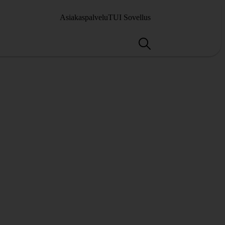
Asiakaspalvelu
TUI Sovellus