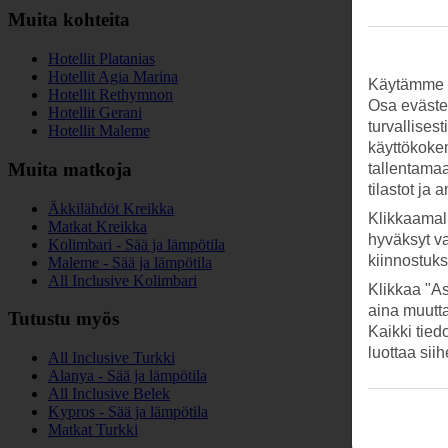
Muita kohteita
Hotellit Platanias
Hotellit Agia Marina
Käytämme s
Hotellit Rethymnon
Osa evästei
Hotellit Gerani
turvallises
Hotellit Maleme
käyttökokem
Muita matkoja
tallentamaan
tilastot ja 
Äkkilähdöt Kreikka
Klikkaamal
Matkat Kreikka
hyväksyt v
Kolimbari - Sää ja lämpötila
kiinnostuk
Maleme - Sää ja lämpötila
All Inclusive Kolimbari
Klikkaa "As
aina muutt
Tutustu myös
Kaikki tied
luottaa sii
All Inclusive Turkki
Alanya - Sää ja lämpötila
All Inclusive Belek
Kypros - Sää ja lämpötila
Matkat Turkki