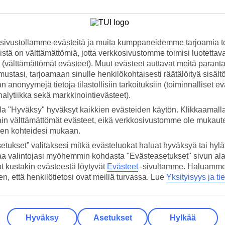
ivustollamme evästeitä ja muita kumppaneidemme tarjoamia to
stä on välttämättömiä, jotta verkkosivustomme toimisi luotettava
ti (välttämättömät evästeet). Muut evästeet auttavat meitä paran
ustasi, tarjoamaan sinulle henkilökohtaisesti räätälöityä sisält
 anonyymejä tietoja tilastollisiin tarkoituksiin (toiminnalliset ev
analytiikka sekä markkinointievästeet).
la "Hyväksy" hyväksyt kaikkien evästeiden käytön. Klikkaamall
ain välttämättömät evästeet, eikä verkkosivustomme ole mukaute
sen kohteidesi mukaan.
etukset” valitaksesi mitkä evästeluokat haluat hyväksyä tai hylät
aa valintojasi myöhemmin kohdasta "Evästeasetukset" sivun ala
ot kustakin evästeestä löytyvät
Evästeet
-sivultamme.
Haluamme, 
hen, että henkilötietosi ovat meillä turvassa. Lue
Yksityisyys ja ti
Hyväksy
Asetukset
Hylkää