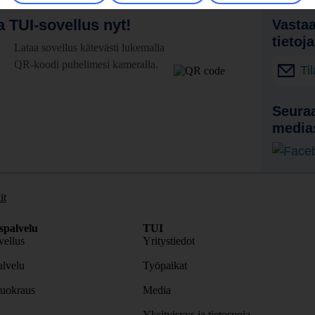
 TUI-sovellus nyt!
Vastaa
tietoj
Lataa sovellus kätevästi lukemalla
QR-koodi puhelimesi kameralla.
Ti
Seuraa
media
it
spalvelu
TUI
ellus
Yritystiedot
lvelu
Työpaikat
uokraus
Media
Yksityisyys ja tietosuoja