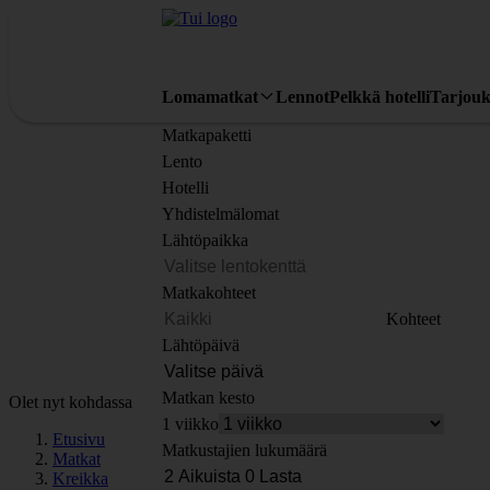
Lomamatkat
Lennot
Pelkkä hotelli
Tarjouk
Matkapaketti
Lento
Hotelli
Yhdistelmälomat
Lähtöpaikka
Matkakohteet
Kohteet
Lähtöpäivä
Matkan kesto
Olet nyt kohdassa
1 viikko
Etusivu
Matkustajien lukumäärä
Matkat
Kreikka