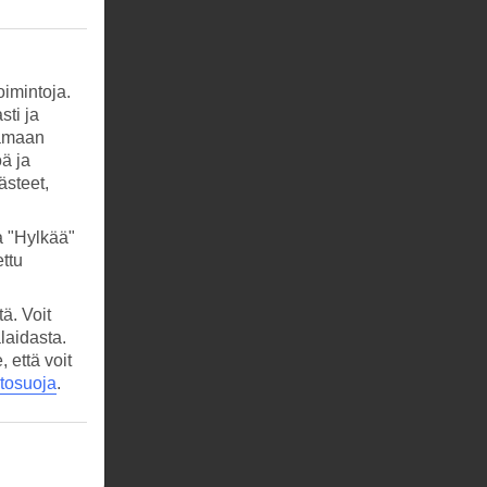
imintoja.
sti ja
tamaan
öä ja
ästeet,
a "Hylkää"
ttu
ä. Voit
laidasta.
että voit
etosuoja
.