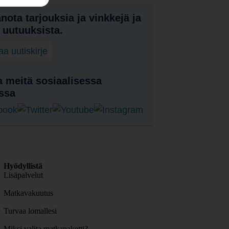
nota tarjouksia ja vinkkejä ja
a uutuuksista.
laa uutiskirje
 meitä sosiaalisessa
ssa
Hyödyllistä
Lisäpalvelut
Matkavakuutus
Turvaa lomallesi
Miksi valita matkapaketti?