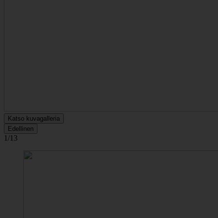
Katso kuvagalleria
Edellinen
1/13