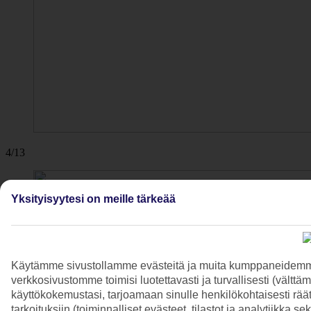
4/13
Yksityisyytesi on meille tärkeää
Käytämme sivustollamme evästeitä ja muita kumppaneidemme t
verkkosivustomme toimisi luotettavasti ja turvallisesti (vält
käyttökokemustasi, tarjoamaan sinulle henkilökohtaisesti räätä
tarkoituksiin (toiminnalliset evästeet, tilastot ja analytiikka s