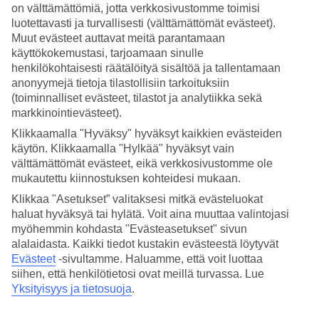
on välttämättömiä, jotta verkkosivustomme toimisi
luotettavasti ja turvallisesti (välttämättömät evästeet).
Hae
Muut evästeet auttavat meitä parantamaan
käyttökokemustasi, tarjoamaan sinulle
henkilökohtaisesti räätälöityä sisältöä ja tallentamaan
anonyymejä tietoja tilastollisiin tarkoituksiin
Olet nyt kohdassa
(toiminnalliset evästeet, tilastot ja analytiikka sekä
Etusivu
markkinointievästeet).
Matkat
Klikkaamalla "Hyväksy" hyväksyt kaikkien evästeiden
Italia
Sisilia
käytön. Klikkaamalla "Hylkää" hyväksyt vain
Letojanni
välttämättömät evästeet, eikä verkkosivustomme ole
Äkkilähdöt
mukautettu kiinnostuksen kohteidesi mukaan.
Klikkaa "Asetukset” valitaksesi mitkä evästeluokat
Äkkilähdöt Letojanni
haluat hyväksyä tai hylätä. Voit aina muuttaa valintojasi
myöhemmin kohdasta "Evästeasetukset" sivun
Haluatko reissuun helposti ja nopeasti? Katso
äkkilähdöt
alalaidasta. Kaikki tiedot kustakin evästeestä löytyvät
Letojanni
eli lomat lähiviikoille suorilla lennoilla tältä sivulta. Kun
Evästeet
-sivultamme.
Haluamme, että voit luottaa
löydät sopivan
äkkilähdön
, varaa matkasi heti. Äkkilähdöillä
siihen, että henkilötietosi ovat meillä turvassa. Lue
paikkoja on rajoitetusti ja edullisimmat matkat myydään nopeasti!
Yksityisyys ja tietosuoja
.
Huomioithan, että äkkilähtöjä kohteeseen Letojanni ei ole aina
tarjolla. Varaa TUIn
Letojanni
ja nauti lomastasi.