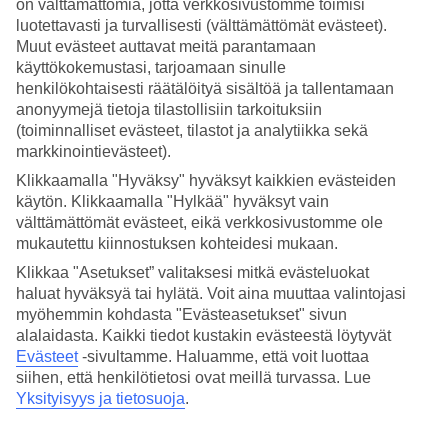
on välttämättömiä, jotta verkkosivustomme toimisi
luotettavasti ja turvallisesti (välttämättömät evästeet).
Hae
Muut evästeet auttavat meitä parantamaan
käyttökokemustasi, tarjoamaan sinulle
henkilökohtaisesti räätälöityä sisältöä ja tallentamaan
anonyymejä tietoja tilastollisiin tarkoituksiin
Olet nyt kohdassa
(toiminnalliset evästeet, tilastot ja analytiikka sekä
markkinointievästeet).
Etusivu
Matkat
Klikkaamalla "Hyväksy" hyväksyt kaikkien evästeiden
Itävalta
käytön. Klikkaamalla "Hylkää" hyväksyt vain
Salzburg (Itävallan Alpit)
välttämättömät evästeet, eikä verkkosivustomme ole
Söll
mukautettu kiinnostuksen kohteidesi mukaan.
All Inclusive
Klikkaa "Asetukset” valitaksesi mitkä evästeluokat
All Inclusive Söll
haluat hyväksyä tai hylätä. Voit aina muuttaa valintojasi
myöhemmin kohdasta "Evästeasetukset" sivun
alalaidasta. Kaikki tiedot kustakin evästeestä löytyvät
Houkutteleeko huoleton loma, jossa ruoat ja juomat sisältyvät
Evästeet
-sivultamme.
Haluamme, että voit luottaa
matkan hintaan?
siihen, että henkilötietosi ovat meillä turvassa. Lue
All Inclusive -hotellissa vietät taatusti rentouttavan loman, jossa voit
Yksityisyys ja tietosuoja
.
keskittyä tärkeimpään eli nauttimaan. Tarkemmat tiedot All
Inclusiveen sisältyvistä palveluista löydät kunkin hotellin kohdalta.