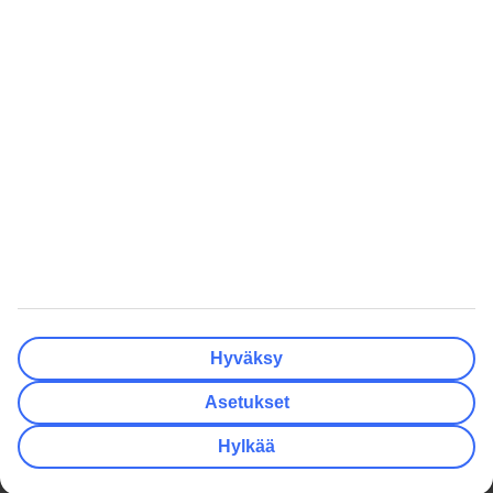
Tyhjennä
Valmis
Lähtöpäivä
Ma
Ti
Ke
To
Pe
La
Su
Onko lähtöpäivässäsi joustoa?
Vain valittu lähtöpäivä
+/- 3 päivää
+/- 7 päivää
+/- 14 päivää
Tyhjennä
Valmis
Matkustajien lukumäärä
Huoneiden lukumäärä
Valitse sopivin
Hyväksy
Aikuista
2
Asetukset
Lasta (0–17)
0
Hylkää
Tyhjennä
Valmis