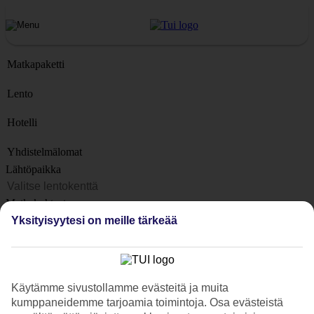
Matkapaketti
Lento
Hotelli
Yhdistelmälomat
Lähtöpaikka
Matkakohteet
Kohteet
Yksityisyytesi on meille tärkeää
Lähtöpäivä
Matkan kesto
1 viikko
Käytämme sivustollamme evästeitä ja muita
kumppaneidemme tarjoamia toimintoja. Osa evästeistä
Matkustajien lukumäärä