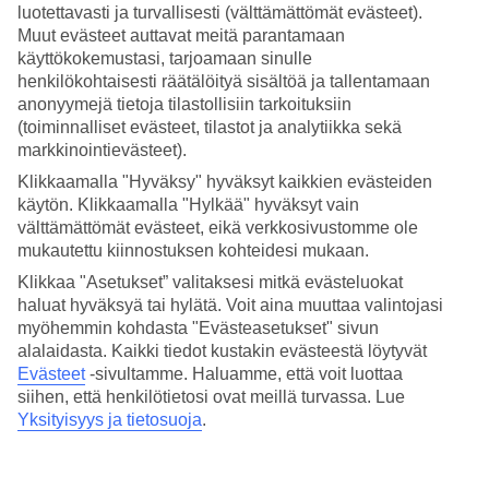
luotettavasti ja turvallisesti (välttämättömät evästeet).
Muut evästeet auttavat meitä parantamaan
Hae
käyttökokemustasi, tarjoamaan sinulle
henkilökohtaisesti räätälöityä sisältöä ja tallentamaan
anonyymejä tietoja tilastollisiin tarkoituksiin
(toiminnalliset evästeet, tilastot ja analytiikka sekä
Olet nyt kohdassa
markkinointievästeet).
Etusivu
Klikkaamalla "Hyväksy" hyväksyt kaikkien evästeiden
Matkat
käytön. Klikkaamalla "Hylkää" hyväksyt vain
Itävalta
Wien
välttämättömät evästeet, eikä verkkosivustomme ole
All Inclusive
mukautettu kiinnostuksen kohteidesi mukaan.
Klikkaa "Asetukset” valitaksesi mitkä evästeluokat
All Inclusive Wien
haluat hyväksyä tai hylätä. Voit aina muuttaa valintojasi
myöhemmin kohdasta "Evästeasetukset" sivun
alalaidasta. Kaikki tiedot kustakin evästeestä löytyvät
Muita kohteita
Evästeet
-sivultamme.
Haluamme, että voit luottaa
siihen, että henkilötietosi ovat meillä turvassa. Lue
All Inclusive Kitzbühel
All Inclusive Salzburg (Itävallan Alpit)
Yksityisyys ja tietosuoja
.
All Inclusive Innsbruck (Itävallan Alpit)
All Inclusive Zell am See
All Inclusive Ischgl