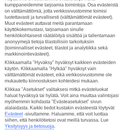
kumppaneidemme tarjoamia toimintoja. Osa evästeistä
Mikä on paras aika matkustaa Saksaan?
on välttämättömiä, jotta verkkosivustomme toimisi
luotettavasti ja turvallisesti (välttämättömät evästeet).
Saksa on suosittu matkakohde ympäri vuoden, ja paras aika
Muut evästeet auttavat meitä parantamaan
matkustaa Saksaan riippuukin omista mieltymyksistäsi ja siitä,
käyttökokemustasi, tarjoamaan sinulle
millaisesta säästä ja aktiviteeteista pidät. Kesä on Saksassa vilkasta
henkilökohtaisesti räätälöityä sisältöä ja tallentamaan
matkailusesonkia, ja Saksan sää on yleensä kesällä lämmin ja
aurinkoinen. Kesäkuusta elokuulle Saksan päivän keskilämpötila on
anonyymejä tietoja tilastollisiin tarkoituksiin
20 astetta. Kevät on Saksassa kaunis vuodenaika, kun sää alkaa
(toiminnalliset evästeet, tilastot ja analytiikka sekä
lämmetä, luonto herää ja kukat kukkivat. Sää on Saksassa keväällä
markkinointievästeet).
yleensä leuto, mutta vaihteleva ja keväällä kannattaakin pakata
sateenvarjo mukaan. Syksy tuo mukanaan miellyttävän sään ja
Klikkaamalla "Hyväksy" hyväksyt kaikkien evästeiden
kauniin ruskan Saksaan. Syksyllä pääset nauttimaan Saksassa
käytön. Klikkaamalla "Hylkää" hyväksyt vain
viinisadon antimista ja voit osallistua Münchenin kuuluisaan
välttämättömät evästeet, eikä verkkosivustomme ole
Oktoberfestiin. Syyskuussa päivän keskilämpötila Saksassa on vielä
mukautettu kiinnostuksen kohteidesi mukaan.
19 astetta ja lokakuussa 14 astetta. Talvi Saksassa on usein viileä,
mutta se tarjoaa myös joulun tunnelmaa upeine jouluvaloineen ja
Klikkaa "Asetukset” valitaksesi mitkä evästeluokat
viehättävine joulumarkkinoineen.
haluat hyväksyä tai hylätä. Voit aina muuttaa valintojasi
myöhemmin kohdasta "Evästeasetukset" sivun
Millainen on Saksan sää maaliskuussa ja
alalaidasta. Kaikki tiedot kustakin evästeestä löytyvät
huhtikuussa?
Evästeet
-sivultamme.
Haluamme, että voit luottaa
siihen, että henkilötietosi ovat meillä turvassa. Lue
Saksan sää maaliskuussa on vielä viileä ja päivän keskilämpötila
Yksityisyys ja tietosuoja
.