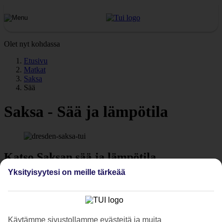
Olet nyt kohdassa
Etusivu
Matkat
Saksa
Sää
Saksa - Sää ja lämpötila
Katso Saksan sää ja lämpötila
Yksityisyytesi on meille tärkeää
Millainen sää on Saksassa? Tarvitsetko illaksi lämmintä päälle?
Saksan säällä ja lämpötilalla on suuri vaikutus lomaasi. Tälle sivulle
olemme koonneet tietoa Saksan säästä ja lämpötilasta kuukausittain
ja lomakohteittain. Tutustu päivän ja yön keskilämpötiloihin
Saksassa sekä poutapäivien määrään matkasi aikana.
Käytämme sivustollamme evästeitä ja muita