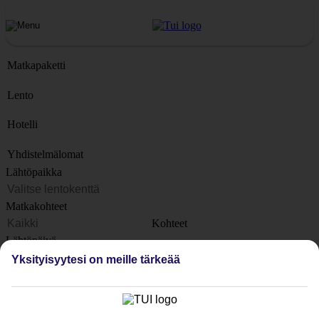
Matkapaketti
Lento
Hotelli
Yhdistelmälomat
Lähtöpaikka
Matkakohteet
Kohteet
Lähtöpäivä
Yksityisyytesi on meille tärkeää
Matkan kesto
1 viikko
Matkustajien lukumäärä