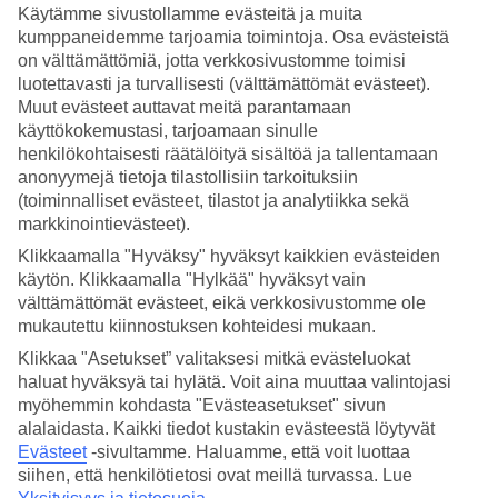
Käytämme sivustollamme evästeitä ja muita
kumppaneidemme tarjoamia toimintoja. Osa evästeistä
Hae
on välttämättömiä, jotta verkkosivustomme toimisi
luotettavasti ja turvallisesti (välttämättömät evästeet).
Muut evästeet auttavat meitä parantamaan
käyttökokemustasi, tarjoamaan sinulle
Olet nyt kohdassa
henkilökohtaisesti räätälöityä sisältöä ja tallentamaan
Etusivu
anonyymejä tietoja tilastollisiin tarkoituksiin
Matkat
(toiminnalliset evästeet, tilastot ja analytiikka sekä
Tšekki
markkinointievästeet).
Praha
Hotellit
Klikkaamalla "Hyväksy" hyväksyt kaikkien evästeiden
käytön. Klikkaamalla "Hylkää" hyväksyt vain
Hotellit Praha
välttämättömät evästeet, eikä verkkosivustomme ole
mukautettu kiinnostuksen kohteidesi mukaan.
Klikkaa "Asetukset” valitaksesi mitkä evästeluokat
Tältä sivulta löydät kaikki hotellit
Prahassa
. TUIlta löydät hotellit
Barcelonassa jokaiseen makuun. Hotelli perheelle tai aikuiseen
haluat hyväksyä tai hylätä. Voit aina muuttaa valintojasi
makuun, tunnelmallinen pikkuhotelli, lomaluksusta tai edullisempi
myöhemmin kohdasta "Evästeasetukset" sivun
vaihtoehto? Mitä ikinä haluatkaan, meiltä löydät juuri sopivan
alalaidasta. Kaikki tiedot kustakin evästeestä löytyvät
hotellin Prahassa. Tutustu alapuolella kohteen Praha
Evästeet
-sivultamme.
Haluamme, että voit luottaa
hotellivaihtoehtoihin ja löydä oma suosikkisi!
siihen, että henkilötietosi ovat meillä turvassa. Lue