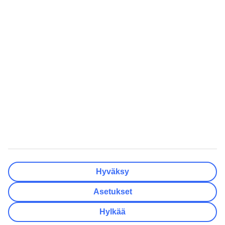
Matkakohteet
Tyhjennä
Valmis
Lähtöpäivä
Ma
Ti
Ke
To
Pe
La
Su
Onko lähtöpäivässäsi joustoa?
Vain valittu lähtöpäivä
+/- 3 päivää
+/- 7 päivää
+/- 14 päivää
Tyhjennä
Valmis
Matkustajien lukumäärä
Huoneiden lukumäärä
Valitse sopivin
Hyväksy
Aikuista
2
Asetukset
Lasta (0–17)
0
Hylkää
Tyhjennä
Valmis