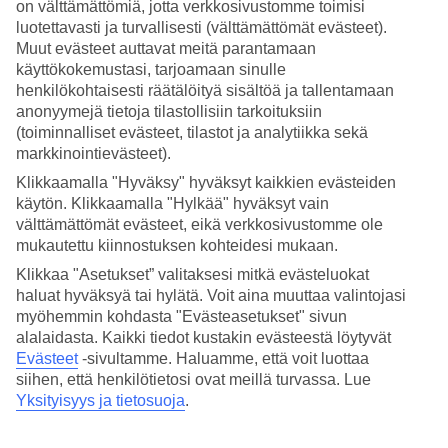
on välttämättömiä, jotta verkkosivustomme toimisi
luotettavasti ja turvallisesti (välttämättömät evästeet).
Hae
Muut evästeet auttavat meitä parantamaan
käyttökokemustasi, tarjoamaan sinulle
henkilökohtaisesti räätälöityä sisältöä ja tallentamaan
anonyymejä tietoja tilastollisiin tarkoituksiin
Olet nyt kohdassa
(toiminnalliset evästeet, tilastot ja analytiikka sekä
markkinointievästeet).
Etusivu
Matkat
Klikkaamalla "Hyväksy" hyväksyt kaikkien evästeiden
Itävalta
käytön. Klikkaamalla "Hylkää" hyväksyt vain
Salzburg (Itävallan Alpit)
välttämättömät evästeet, eikä verkkosivustomme ole
Zell am See
Hotellit
mukautettu kiinnostuksen kohteidesi mukaan.
Klikkaa "Asetukset” valitaksesi mitkä evästeluokat
Hotellit Zell am See
haluat hyväksyä tai hylätä. Voit aina muuttaa valintojasi
myöhemmin kohdasta "Evästeasetukset" sivun
alalaidasta. Kaikki tiedot kustakin evästeestä löytyvät
Katso kaikki hotellit kohteessa Zell am See. TUIlta löydät hotellit
Evästeet
-sivultamme.
Haluamme, että voit luottaa
jokaiseen makuun. Hotelli perheelle, kaveruksille tai aikuiseen
makuun, tunnelmallinen pikkuhotelli, lomaluksusta tai edullisempi
siihen, että henkilötietosi ovat meillä turvassa. Lue
vaihtoehto? Mitä ikinä haluatkaan, meiltä löydät juuri sopivan
Yksityisyys ja tietosuoja
.
hotellin. Tutustu alapuolella kohteen Zell am See
hotellivaihtoehtoihin ja löydä oma suosikkisi!