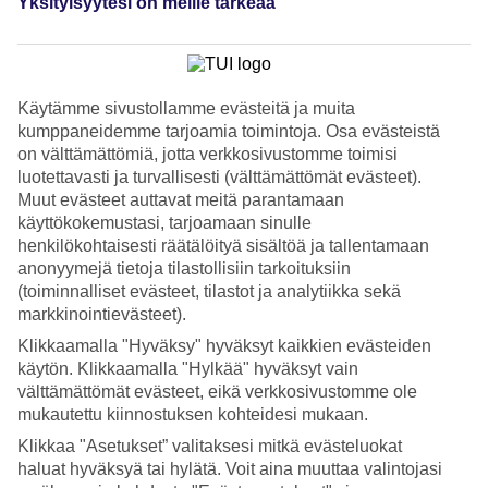
Yksityisyytesi on meille tärkeää
4/5
Nukkuminen
3.8/5
Hinta-laatusuhde
4/5
Käytämme sivustollamme evästeitä ja muita
Hotelliesittely
kumppaneidemme tarjoamia toimintoja. Osa evästeistä
on välttämättömiä, jotta verkkosivustomme toimisi
3*
luotettavasti ja turvallisesti (välttämättömät evästeet).
Paikallinen luokitus
Muut evästeet auttavat meitä parantamaan
WiFi
käyttökokemustasi, tarjoamaan sinulle
henkilökohtaisesti räätälöityä sisältöä ja tallentamaan
Kalliolla, meren äärellä
anonyymejä tietoja tilastollisiin tarkoituksiin
(toiminnalliset evästeet, tilastot ja analytiikka sekä
Samsara Cliff Resort sijaitsee ainutlaatuisella paikalla, kallioisessa
markkinointievästeet).
osassa Negrilin rannikkoa – turkoosin meren ja upeiden näköalojen
äärellä. All Inclusive sisältyy matkan hintaan.
Klikkaamalla "Hyväksy" hyväksyt kaikkien evästeiden
käytön. Klikkaamalla "Hylkää" hyväksyt vain
Samsara Cliff Resortissa asut aivan meren äärellä ja hotellia ympäröi
välttämättömät evästeet, eikä verkkosivustomme ole
trooppinen vehreys. Hotellin huoneet on sisustettu yksinkertaisesti ja
mukautettu kiinnostuksen kohteidesi mukaan.
niistä avautuu näköala joko merelle tai puutarhaan.
Klikkaa "Asetukset” valitaksesi mitkä evästeluokat
Aurinkoterassi merinäköaloin
haluat hyväksyä tai hylätä. Voit aina muuttaa valintojasi