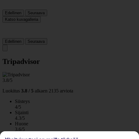
Edellinen
Seuraava
Katso kuvagalleria
Edellinen
Seuraava
Tripadvisor
3.8/5
Luokitus
3.8 / 5
alkaen
2135 arviota
Siisteys
4/5
Sijainti
4.3/5
Huone
3.6/5
Palvelu