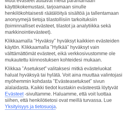
Muut evästeet auttavat meitä parantamaan
4/5
Hinta-laatusuhde
käyttökokemustasi, tarjoamaan sinulle
4.1/5
henkilökohtaisesti räätälöityä sisältöä ja tallentamaan
anonyymejä tietoja tilastollisiin tarkoituksiin
Hotelliesittely
(toiminnalliset evästeet, tilastot ja analytiikka sekä
markkinointievästeet).
4*
Klikkaamalla "Hyväksy" hyväksyt kaikkien evästeiden
Paikallinen luokitus
käytön. Klikkaamalla "Hylkää" hyväksyt vain
välttämättömät evästeet, eikä verkkosivustomme ole
Keskeinen sijainti, uima-allas ja kattoterassi
mukautettu kiinnostuksen kohteidesi mukaan.
Airotel Alexandros on pieni hotelli Ateenan sydämessä. Täällä asut
Klikkaa "Asetukset” valitaksesi mitkä evästeluokat
rauhallisella paikalla ja olet lähellä kaikkea. Hotellin kattoterassi on
haluat hyväksyä tai hylätä. Voit aina muuttaa valintojasi
auki kausiluonteisesti ja siellä voit syödä kreikkalaisia ​​erikoisuuksia
myöhemmin kohdasta "Evästeasetukset" sivun
varjoisan Bougainvillea-katon alla. Voit myös pulahtaa viilentymään
alalaidasta. Kaikki tiedot kustakin evästeestä löytyvät
uima-altaaseen.
Evästeet
-sivultamme.
Haluamme, että voit luottaa
Täällä asut lähellä Lycabettus-vuorta, josta on kilometrejä leveä
siihen, että henkilötietosi ovat meillä turvassa. Lue
näkymä Ateenaan.
Yksityisyys ja tietosuoja
.
Hotellilla on:
WiFi
24 h vastaanotto