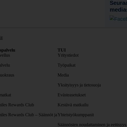
Seuraa
media
it
spalvelu
TUI
ellus
Yritystiedot
lvelu
Työpaikat
uokraus
Media
Yksityisyys ja tietosuoja
atkat
Evästeasetukset
iles Rewards Club
Kestävä matkailu
iles Rewards Club – Säännöt ja
Yhteistyökumppanit
Säännösten noudattaminen ja eettisyys