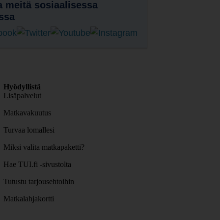
 meitä sosiaalisessa
ssa
Hyödyllistä
Lisäpalvelut
Matkavakuutus
Turvaa lomallesi
Miksi valita matkapaketti?
Hae TUI.fi -sivustolta
Tutustu tarjousehtoihin
Matkalahjakortti