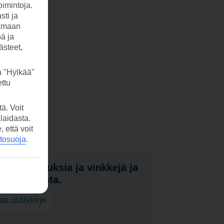
imintoja.
sti ja
tamaan
öä ja
ästeet,
a "Hylkää"
ttu
ä. Voit
laidasta.
että voit
etosuoja
.
nota tarjouksia ja vinkkejä ja
a uutuuksista.
laa uutiskirje