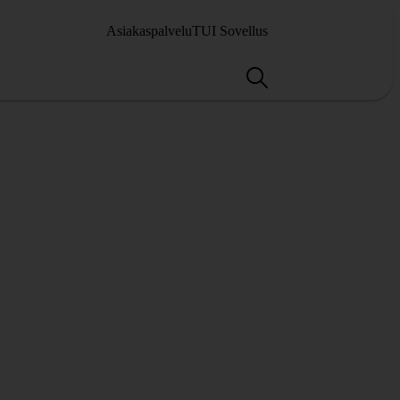
Asiakaspalvelu
TUI Sovellus