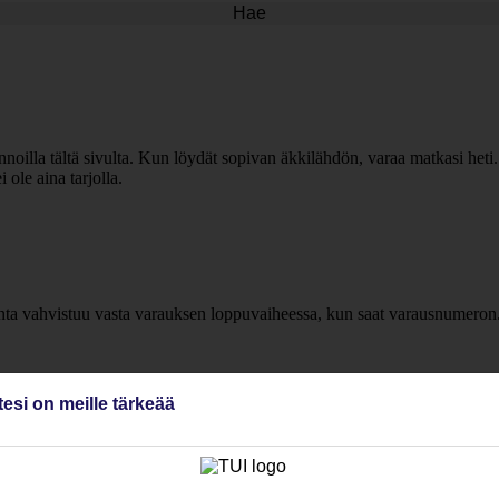
Hae
lennoilla tältä sivulta. Kun löydät sopivan äkkilähdön, varaa matkasi heti
ole aina tarjolla.
inta vahvistuu vasta varauksen loppuvaiheessa, kun saat varausnumeron
tesi on meille tärkeää