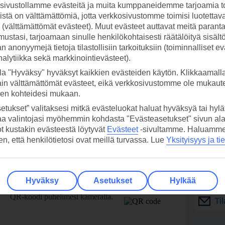
ivustollamme evästeitä ja muita kumppaneidemme tarjoamia to
stä on välttämättömiä, jotta verkkosivustomme toimisi luotettava
ti (välttämättömät evästeet). Muut evästeet auttavat meitä paran
ustasi, tarjoamaan sinulle henkilökohtaisesti räätälöityä sisält
 anonyymejä tietoja tilastollisiin tarkoituksiin (toiminnalliset ev
analytiikka sekä markkinointievästeet).
la "Hyväksy" hyväksyt kaikkien evästeiden käytön. Klikkaamall
ain välttämättömät evästeet, eikä verkkosivustomme ole mukaute
sen kohteidesi mukaan.
etukset” valitaksesi mitkä evästeluokat haluat hyväksyä tai hylät
aa valintojasi myöhemmin kohdasta "Evästeasetukset" sivun ala
ot kustakin evästeestä löytyvät
Evästeet
-sivultamme.
Haluamme, 
hen, että henkilötietosi ovat meillä turvassa. Lue
Yksityisyys ja ti
 TUI-sovellus nyt!
Vastaa
tietoj
Hyväksy
Asetukset
Hylkää
Lataa sovellus kätevästi lukemalla
QR-koodi puhelimesi kameralla.
Ti