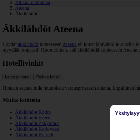
Attikan niemimaa
Ateena
Äkkilähdöt
Äkkilähdöt Ateena
Löydät
äkkilähdöt
kohteeseen
Ateena
eli lomat lähiviikoille suorilla 
myydään nopeasti! Huomioithan, että äkkilähtöjä kohteeseen Ateena ei 
Hotellivinkit
Lento ja hotelli
Pelkkä hotelli
Hintaan saattaa tulla muutoksia varausprosessin aikana. Lopullinen h
Muita kohteita
Äkkilähdöt Rodos
Yksityisyy
Äkkilähdöt Kreeta
Äkkilähdöt Zakynthos
Äkkilähdöt Karlovassi
Äkkilähdöt Kerveli