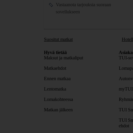
Vastaanota tarjouksia suoraan
sovellukseen
Suositut matkat
Hotell
Hyvä tietää
Asiaka
Maksut ja matkaliput
TUI-sov
Matkaehdot
Lomapa
Ennen matkaa
Autonv
Lentomatka
myTUI
Lomakohteessa
Ryhmäm
Matkan jälkeen
TUI Sm
TUI Sm
ehdot