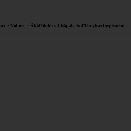
set
Kohteet
Äkkilähdöt
Lisäpalvelut
Elämykset
Inspiration