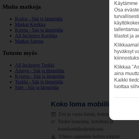
Käytämme s
Muita matkoja
Osa evästei
turvallises
Rodos - Sää ja lämpötila
käyttökokem
Matkat Kreikka
tallentamaan
Kreeta - Sää ja lämpötila
All Inclusive Kreikka
tilastot ja 
Matkat Ateena
Klikkaamal
hyväksyt v
Tutustu myös
kiinnostuk
All Inclusive Turkki
Klikkaa "As
Alanya - Sää ja lämpötila
aina muutt
Kypros - Sää ja lämpötila
Kaikki tied
Turkki - Sää ja lämpötila
luottaa sii
Side - Sää ja lämpötila
Koko loma mobiilissa.
Lataa
Etsi ja varaa lomia, lentoja ja hotelleja
Tiedot lennoista, hotellista ja
lentokenttäkuljetuksista
Yhteys oppaisiin kellon ympäri