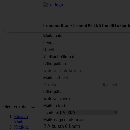
Lomamatkat
Lennot
Pelkkä hotelli
Tarjouk
Matkapaketti
Lento
Hotelli
Yhdistelmälomat
Lähtöpaikka
Matkakohteet
Kohteet
Lähtöpäivä
Matkan kesto
Olet nyt kohdassa
1 viikko
Etusivu
Matkustajien lukumäärä
Matkat
Kreikka