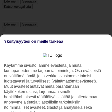
Edellinen
Seuraava
Katso kuvagalleria
Edellinen
Seuraava
Hotelliesittely
Yksityisyytesi on meille tärkeää
4*
Paikallinen luokitus
4 tähden hotelli Corfu Aqua Nisaki kohteessa Nissaki on hotelli,
Käytämme sivustollamme evästeitä ja muita
jolla on baari, aamiaisbuffet ja WiFi. Jos matkustat lasten kanssa, on
kumppaneidemme tarjoamia toimintoja. Osa evästeistä
lapsille lastenallas ja leikkipaikka. Alueella on
on välttämättömiä, jotta verkkosivustomme toimisi
pysäköintimahdollisuus. Hotelli on uudistettu viimeksi vuonna 2018.
luotettavasti ja turvallisesti (välttämättömät evästeet).
Hotelli hyväksyy seuraavat luottokortit: American Express,
Muut evästeet auttavat meitä parantamaan
Mastercard ja Visa.
käyttökokemustasi, tarjoamaan sinulle
Lyhyesti hotellista
henkilökohtaisesti räätälöityä sisältöä ja tallentamaan
anonyymejä tietoja tilastollisiin tarkoituksiin
Rannalle
(toiminnalliset evästeet, tilastot ja analytiikka sekä
630 m