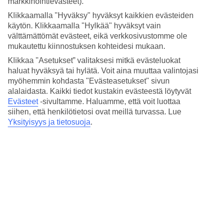
markkinointievästeet).
Ulkouima-allas/Lastenallas
Kyllä/Kyllä
Klikkaamalla "Hyväksy" hyväksyt kaikkien evästeiden
Ravintola/Baari
käytön. Klikkaamalla "Hylkää" hyväksyt vain
Kyllä/Kyllä
välttämättömät evästeet, eikä verkkosivustomme ole
Matka lentokentältä
mukautettu kiinnostuksen kohteidesi mukaan.
n. 1 t 10 min
Klikkaa "Asetukset” valitaksesi mitkä evästeluokat
Keskilämpötila Nissaki
haluat hyväksyä tai hylätä. Voit aina muuttaa valintojasi
myöhemmin kohdasta "Evästeasetukset" sivun
alalaidasta. Kaikki tiedot kustakin evästeestä löytyvät
Edellinen
Evästeet
-sivultamme.
Haluamme, että voit luottaa
siihen, että henkilötietosi ovat meillä turvassa. Lue
Tammi
Yksityisyys ja tietosuoja
.
13
°
C
Yö:
5
°C
Poutapäiviä:
18
Helmi
14
°
C