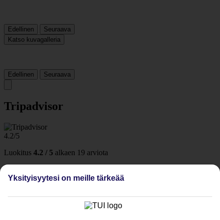
Edellinen
Seuraava
Katso kuvagalleria
Edellinen
Seuraava
Tripadvisor
4.2/5
Luokitus
4.2 / 5
alkaen
19 arviota
Siisteys
5/5
Yksityisyytesi on meille tärkeää
Sijainti
1/5
Palvelu
3.3/5