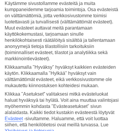
Nukkuminen
Käytämme sivustollamme evästeitä ja muita
4.5/5
kumppaneidemme tarjoamia toimintoja. Osa evästeistä
Hinta-laatusuhde
on välttämättömiä, jotta verkkosivustomme toimisi
2.5/5
luotettavasti ja turvallisesti (välttämättömät evästeet).
Muut evästeet auttavat meitä parantamaan
Hotelliesittely
käyttökokemustasi, tarjoamaan sinulle
henkilökohtaisesti räätälöityä sisältöä ja tallentamaan
3*
anonyymejä tietoja tilastollisiin tarkoituksiin
Paikallinen luokitus
WiFi
(toiminnalliset evästeet, tilastot ja analytiikka sekä
markkinointievästeet).
Viihtyisät huoneistot lähellä merta
Klikkaamalla "Hyväksy" hyväksyt kaikkien evästeiden
käytön. Klikkaamalla "Hylkää" hyväksyt vain
Gerona Mare on Geranissa sijaitseva huoneistohotelli, jolla on
välttämättömät evästeet, eikä verkkosivustomme ole
mukava uima-allasalue. Huoneistoja on vain 17, kaikki ovat
mukautettu kiinnostuksen kohteidesi mukaan.
tasoltaan hyviä ja niissä on minikeittiö ja parveke.
Klikkaa "Asetukset” valitaksesi mitkä evästeluokat
Gerona Maressa voi viettää lomapäivää rentoutuen aurinkotuolissa
haluat hyväksyä tai hylätä. Voit aina muuttaa valintojasi
uima-altaan äärellä tai kävellä rannalle rantapäivän viettoon.
myöhemmin kohdasta "Evästeasetukset" sivun
Vuokraa pyörä
alalaidasta. Kaikki tiedot kustakin evästeestä löytyvät
Evästeet
-sivultamme.
Haluamme, että voit luottaa
Jos haluat tutustua lähialueisiin, voit vuokrata polkupyörän hotellilta.
siihen, että henkilötietosi ovat meillä turvassa. Lue
Yksityisyys ja tietosuoja
.