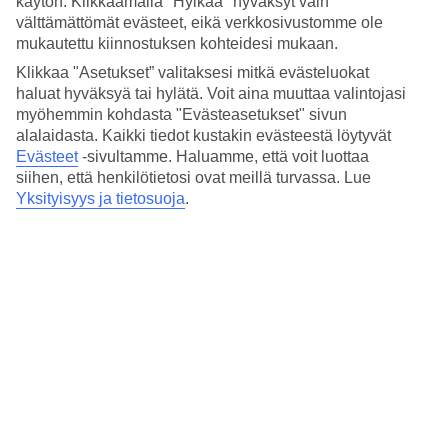
käytön. Klikkaamalla "Hylkää" hyväksyt vain
välttämättömät evästeet, eikä verkkosivustomme ole
mukautettu kiinnostuksen kohteidesi mukaan.
Klikkaa "Asetukset” valitaksesi mitkä evästeluokat
haluat hyväksyä tai hylätä. Voit aina muuttaa valintojasi
myöhemmin kohdasta "Evästeasetukset" sivun
alalaidasta. Kaikki tiedot kustakin evästeestä löytyvät
Evästeet
-sivultamme.
Haluamme, että voit luottaa
siihen, että henkilötietosi ovat meillä turvassa. Lue
Yksityisyys ja tietosuoja
.
Valkoiseksi kalkittuja taloja ja tuulimyllyjä
Rantoja turkoosin veden äärellä
Menevä yöelämä
Lue lisää matkakohteesta