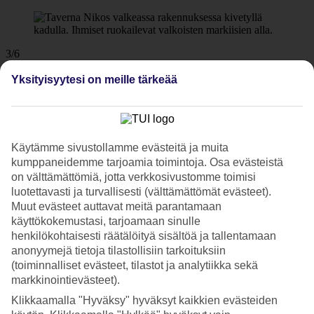
3/6
Yksityisyytesi on meille tärkeää
4/6
Käytämme sivustollamme evästeitä ja muita
kumppaneidemme tarjoamia toimintoja. Osa evästeistä
5/6
on välttämättömiä, jotta verkkosivustomme toimisi
luotettavasti ja turvallisesti (välttämättömät evästeet).
Muut evästeet auttavat meitä parantamaan
käyttökokemustasi, tarjoamaan sinulle
6/6
henkilökohtaisesti räätälöityä sisältöä ja tallentamaan
anonyymejä tietoja tilastollisiin tarkoituksiin
(toiminnalliset evästeet, tilastot ja analytiikka sekä
markkinointievästeet).
Seuraava
Klikkaamalla "Hyväksy" hyväksyt kaikkien evästeiden