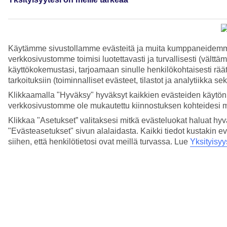
3/3
Käytämme sivustollamme evästeitä ja muita kumppaneidemme t
verkkosivustomme toimisi luotettavasti ja turvallisesti (vält
käyttökokemustasi, tarjoamaan sinulle henkilökohtaisesti räätä
tarkoituksiin (toiminnalliset evästeet, tilastot ja analytiikka s
Klikkaamalla "Hyväksy" hyväksyt kaikkien evästeiden käytön.
verkkosivustomme ole mukautettu kiinnostuksen kohteidesi 
Klikkaa "Asetukset” valitaksesi mitkä evästeluokat haluat hy
"Evästeasetukset" sivun alalaidasta. Kaikki tiedot kustakin ev
siihen, että henkilötietosi ovat meillä turvassa. Lue
Yksityisyy