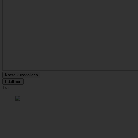
Katso kuvagalleria
Edellinen
1/3