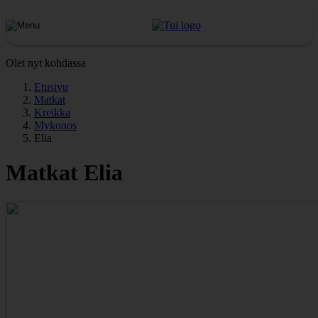
Olet nyt kohdassa
Etusivu
Matkat
Kreikka
Mykonos
Elia
Matkat Elia