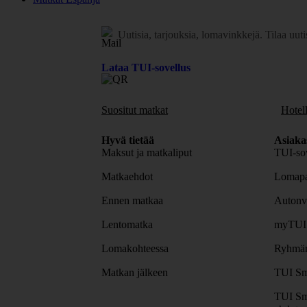
Uutisia, tarjouksia, lomavinkkejä.
Tilaa uuti
Lataa TUI-sovellus
Suositut matkat
Hotell
Hyvä tietää
Asiaka
Maksut ja matkaliput
TUI-sov
Matkaehdot
Lomapa
Ennen matkaa
Autonv
Lentomatka
myTUI
Lomakohteessa
Ryhmäm
Matkan jälkeen
TUI Sm
TUI Sm