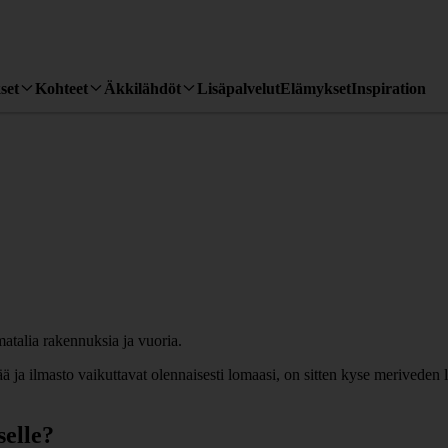
set
Kohteet
Äkkilähdöt
Lisäpalvelut
Elämykset
Inspiration
ja ilmasto vaikuttavat olennaisesti lomaasi, on sitten kyse meriveden 
elle?