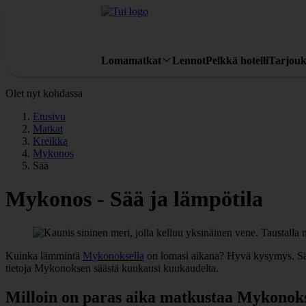
Lomamatkat
Lennot
Pelkkä hotelli
Tarjouk
Olet nyt kohdassa
Etusivu
Matkat
Kreikka
Mykonos
Sää
Mykonos - Sää ja lämpötila
Kuinka lämmintä
Mykonoksella
on lomasi aikana? Hyvä kysymys. Sää 
tietoja Mykonoksen säästä kuukausi kuukaudelta.
Milloin on paras aika matkustaa Mykonoks