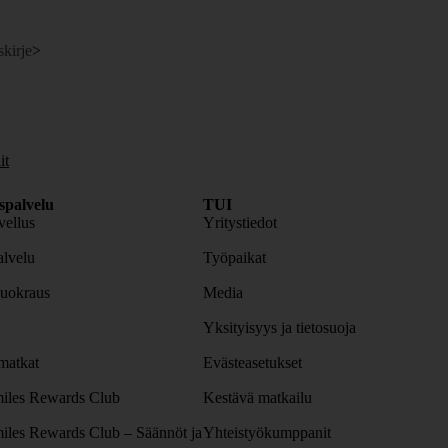
skirje
>
it
spalvelu
TUI
ellus
Yritystiedot
lvelu
Työpaikat
uokraus
Media
Yksityisyys ja tietosuoja
atkat
Evästeasetukset
iles Rewards Club
Kestävä matkailu
iles Rewards Club – Säännöt ja
Yhteistyökumppanit