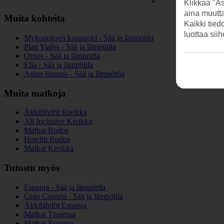
Klikkaa "As
aina muutt
Muita kohteita
Kaikki tied
luottaa sii
Mykonoksen kaupunki - Sää ja lämpötila
Plati Yialos - Sää ja lämpötila
Ornos - Sää ja lämpötila
Elia - Sää ja lämpötila
Agios Ioannis - Sää ja lämpötila
Muita matkoja
Äkkilähdöt Kreikka
All Inclusive Kreikka
Matkat Rodos
Hotellit Rodos
Matkat Kreikka
Tutustu myös
Espanja - Sää ja lämpötila
Gran Canaria - Sää ja lämpötila
Äkkilähdöt Espanja
Matkat Thaimaa
Matkat Espanja