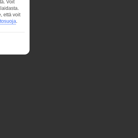
ä. Voit
laidasta.
että voit
etosuoja
.