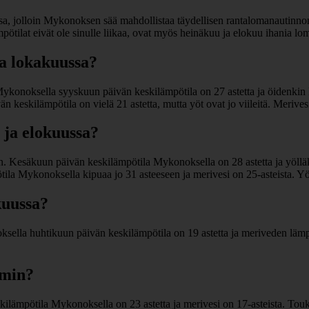
, jolloin Mykonoksen sää mahdollistaa täydellisen rantalomanautinnon:
 lämpötilat eivät ole sinulle liikaa, ovat myös heinäkuu ja elokuu ihania
a lokakuussa?
noksella syyskuun päivän keskilämpötila on 27 astetta ja öidenkin k
keskilämpötila on vielä 21 astetta, mutta yöt ovat jo viileitä. Merive
 ja elokuussa?
Kesäkuun päivän keskilämpötila Mykonoksella on 28 astetta ja yölläkin
ila Mykonoksella kipuaa jo 31 asteeseen ja merivesi on 25-asteista. Y
kuussa?
ella huhtikuun päivän keskilämpötila on 19 astetta ja meriveden lämp
mmin?
ämpötila Mykonoksella on 23 astetta ja merivesi on 17-asteista. Touk