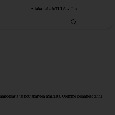
Asiakaspalvelu
TUI Sovellus
lämpötilasta tai poutapäivien määrästä. Olemme keränneet tänne