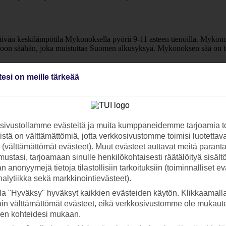
ivän keskilämpötila Mykonoksella pyörii 9-11 asteen tienoilla. Mykono
eutoon säähän, joka muistuttaa Suomen alkusyksyä. Mykonoksen sää on ta
la?
tesi on meille tärkeää
ten luvassa on ihania, pitkiä uintihetkiä lämpimässä, turkoosinsinisess
ivustollamme evästeitä ja muita kumppaneidemme tarjoamia to
stä on välttämättömiä, jotta verkkosivustomme toimisi luotettava
ivia ja talvet leutoja.
ti (välttämättömät evästeet). Muut evästeet auttavat meitä paran
ustasi, tarjoamaan sinulle henkilökohtaisesti räätälöityä sisält
 anonyymejä tietoja tilastollisiin tarkoituksiin (toiminnalliset ev
.
analytiikka sekä markkinointievästeet).
la "Hyväksy" hyväksyt kaikkien evästeiden käytön. Klikkaamall
ain välttämättömät evästeet, eikä verkkosivustomme ole mukaute
sen kohteidesi mukaan.