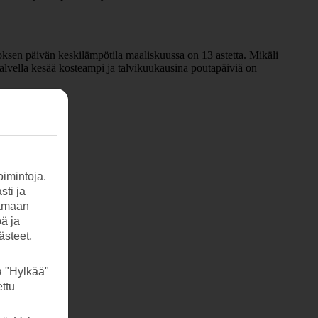
ksen päivän keskilämpötila maaliskuussa on 13 astetta. Mikäli
lvella kesää kosteampi ja talvikuukausina poutapäiviä on
ä vedessä.
imintoja.
sti ja
tamaan
öä ja
ästeet,
a "Hylkää"
ttu