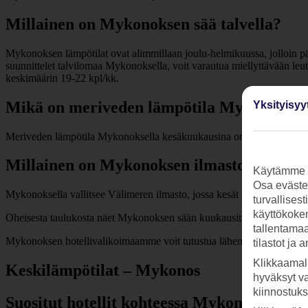
Millainen on Mykonoksen sää talvella?
Mykonoksen lämpötilat ovat alimmillaan joulu-helmikuussa, jolloin pä
suunnittelet talvilomaa Mykonoksella, voit varautua miellyttävään l
keskimäärin 19-22 kpl/kk.
Mikä on meriveden lämpötila Mykonoksel
Yksityisyy
Meriveden lämpötila Mykonoksella kesäkuukausina on 21-24 astetta, jo
Millainen on Mykonoksen ilmasto?
Käytämme s
Osa evästei
Mykonoksella vallitsee Välimeren ilmasto, jossa kesät ovat kuumia ja ku
turvallises
käyttökokem
Oheisesta taulukosta näet Mykonoksen sään kuukausittain.
tallentamaan
Mykonoksen hotellivalikoimaamme voit tutustua lähemmin alempana
tilastot ja 
Klikkaamal
Keskilämpötilat – Mykonos
hyväksyt v
kiinnostuk
Suositut hotellit kohteessa Mykonos