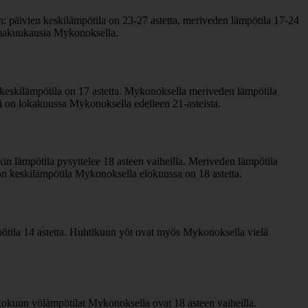
 päivien keskilämpötila on 23-27 astetta, meriveden lämpötila 17-24
 lomakuukausia Mykonoksella.
eskilämpötila on 17 astetta. Mykonoksella meriveden lämpötila
si on lokakuussa Mykonoksella edelleen 21-asteista.
 lämpötila pysyttelee 18 asteen vaiheilla. Meriveden lämpötila
ön keskilämpötila Mykonoksella elokuussa on 18 astetta.
ötila 14 astetta. Huhtikuun yöt ovat myös Mykonoksella vielä
okuun yölämpötilat Mykonoksella ovat 18 asteen vaiheilla.