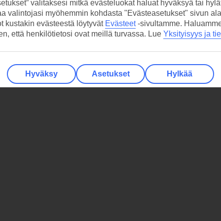
etukset” valitaksesi mitkä evästeluokat haluat hyväksyä tai hylät
aa valintojasi myöhemmin kohdasta "Evästeasetukset" sivun ala
ot kustakin evästeestä löytyvät
Evästeet
-sivultamme.
Haluamme, 
hen, että henkilötietosi ovat meillä turvassa. Lue
Yksityisyys ja ti
Hyväksy
Asetukset
Hylkää