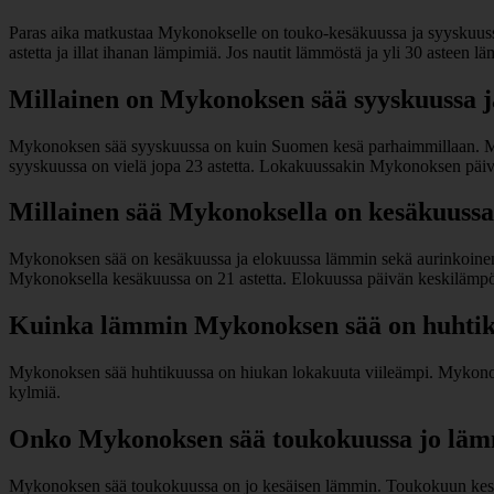
Paras aika matkustaa Mykonokselle on touko-kesäkuussa ja syyskuussa
astetta ja illat ihanan lämpimiä. Jos nautit lämmöstä ja yli 30 asteen
Millainen on Mykonoksen sää syyskuussa j
Mykonoksen sää syyskuussa on kuin Suomen kesä parhaimmillaan. Myko
syyskuussa on vielä jopa 23 astetta. Lokakuussakin Mykonoksen päivän 
Millainen sää Mykonoksella on kesäkuussa
Mykonoksen sää on kesäkuussa ja elokuussa lämmin sekä aurinkoinen. 
Mykonoksella kesäkuussa on 21 astetta. Elokuussa päivän keskilämpöt
Kuinka lämmin Mykonoksen sää on huhti
Mykonoksen sää huhtikuussa on hiukan lokakuuta viileämpi. Mykonoks
kylmiä.
Onko Mykonoksen sää toukokuussa jo lä
Mykonoksen sää toukokuussa on jo kesäisen lämmin. Toukokuun keskil