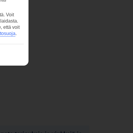
ä. Voit
laidasta.
että voit
etosuoja
.