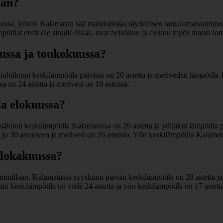
aan?
sa, jolloin Kalamatan sää mahdollistaa täydellisen rantalomanautinnon
lämpötilat eivät ole sinulle liikaa, ovat heinäkuu ja elokuu myös ihania
ssa ja toukokuussa?
htikuun keskilämpötila päivisin on 20 astetta ja meriveden lämpötila 1
on 24 astetta ja merivesi on 19 asteista.
ja elokuussa?
kuun keskilämpötila Kalamatassa on 29 astetta ja yölläkin lämpötila p
jo 30 asteeseen ja merivesi on 26 asteista. Yön keskilämpötila Kalamata
 lokakuussa?
millaan. Kalamatassa syyskuun päivän keskilämpötila on 28 astetta ja 
n keskilämpötila on vielä 24 astetta ja yön keskilämpötila on 17 astett