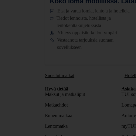
Koko loma mobiilissa.
Lataa
Etsi ja varaa lomia, lentoja ja hotelleja
Tiedot lennoista, hotellista ja
lentokenttäkuljetuksista
Yhteys oppaisiin kellon ympäri
Vastaanota tarjouksia suoraan
sovellukseen
Suositut matkat
Hotell
Hyvä tietää
Asiaka
Maksut ja matkaliput
TUI-sov
Matkaehdot
Lomapa
Ennen matkaa
Autonv
Lentomatka
myTUI