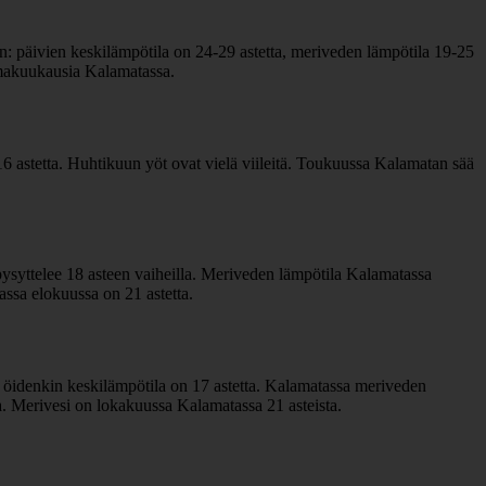
: päivien keskilämpötila on 24-29 astetta, meriveden lämpötila 19-25
 lomakuukausia Kalamatassa.
6 astetta. Huhtikuun yöt ovat vielä viileitä. Toukuussa Kalamatan sää
ysyttelee 18 asteen vaiheilla. Meriveden lämpötila Kalamatassa
ssa elokuussa on 21 astetta.
öidenkin keskilämpötila on 17 astetta. Kalamatassa meriveden
a. Merivesi on lokakuussa Kalamatassa 21 asteista.