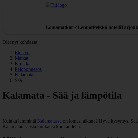
Lomamatkat
Lennot
Pelkkä hotelli
Tarjouk
Olet nyt kohdassa
Etusivu
Matkat
Kreikka
Peloponnesos
Kalamata
Sää
Kalamata - Sää ja lämpötila
Kuinka lämmintä
Kalamatassa
on lomasi aikana? Hyvä kysymys. Sää ja
Kalamatan säästä kuukausi kuukaudelta.