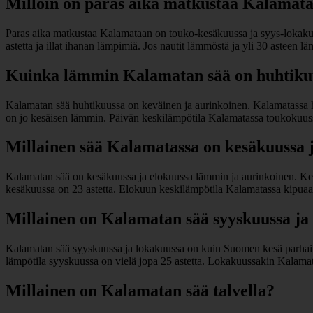
Milloin on paras aika matkustaa Kalamat
Paras aika matkustaa Kalamataan on touko-kesäkuussa ja syys-lokakuus
astetta ja illat ihanan lämpimiä. Jos nautit lämmöstä ja yli 30 asteen 
Kuinka lämmin Kalamatan sää on huhtikuu
Kalamatan sää huhtikuussa on keväinen ja aurinkoinen. Kalamatassa hu
on jo kesäisen lämmin. Päivän keskilämpötila Kalamatassa toukokuussa 
Millainen sää Kalamatassa on kesäkuussa 
Kalamatan sää on kesäkuussa ja elokuussa lämmin ja aurinkoinen. Kesä
kesäkuussa on 23 astetta. Elokuun keskilämpötila Kalamatassa kipuaa 
Millainen on Kalamatan sää syyskuussa ja
Kalamatan sää syyskuussa ja lokakuussa on kuin Suomen kesä parhaim
lämpötila syyskuussa on vielä jopa 25 astetta. Lokakuussakin Kalamata
Millainen on Kalamatan sää talvella?