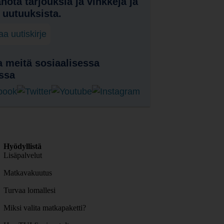
nota tarjouksia ja vinkkejä ja
a uutuuksista.
laa uutiskirje
 meitä sosiaalisessa
ssa
Hyödyllistä
Lisäpalvelut
Matkavakuutus
Turvaa lomallesi
Miksi valita matkapaketti?