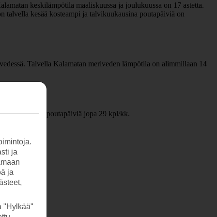
Kalamatan keskilämpötila maaliskuussa ja joulukuussa on 17 astetta.
n talvella kesää kosteampi ja talvikuukausina poutapäiviä on
ä vedessä. Talvella Kalamatan meriveden lämpötila on alimmillaan 14
siä aurinkoisia poutapäiviä jopa 29 kpl/kk.
imintoja.
sti ja
tamaan
öä ja
ästeet,
a "Hylkää"
ttu