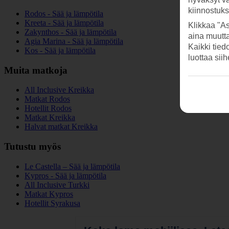
kiinnostuk
Rodos - Sää ja lämpötila
Kreeta - Sää ja lämpötila
Klikkaa "As
Zakynthos - Sää ja lämpötila
aina muutt
Agia Marina - Sää ja lämpötila
Kaikki tied
Kos - Sää ja lämpötila
luottaa sii
Muita matkoja
All Inclusive Kreikka
Matkat Rodos
Hotellit Rodos
Matkat Kreikka
Halvat matkat Kreikka
Tutustu myös
Le Castella – Sää ja lämpötila
Kypros - Sää ja lämpötila
All Inclusive Turkki
Matkat Kypros
Hotellit Syrakusa