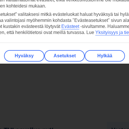
sen kohteidesi mukaan.
etukset” valitaksesi mitkä evästeluokat haluat hyväksyä tai hylät
aa valintojasi myöhemmin kohdasta "Evästeasetukset" sivun ala
ot kustakin evästeestä löytyvät
Evästeet
-sivultamme.
Haluamme, 
hen, että henkilötietosi ovat meillä turvassa. Lue
Yksityisyys ja ti
Hyväksy
Asetukset
Hylkää