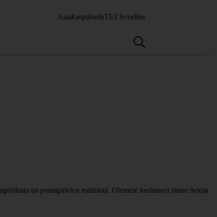
Asiakaspalvelu
TUI Sovellus
mpötilasta tai poutapäivien määrästä. Olemme keränneet tänne tietoja