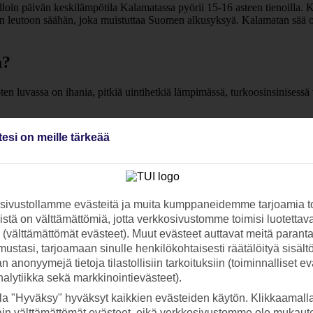
loin päivän keskilämpötila Kalamatassa pyörii 15-16 asteen tienoilla. 
ään leutoon säähän, joka muistuttaa Suomen alkusyksyä. Kalamatan sää o
a?
en luvassa on ihania, pitkiä uintihetkiä lämpimässä, turkoosinsinisess
tesi on meille tärkeää
ivia ja talvet leutoja. Heinäkuussa ja elokuussa Kalamatassa on täydelli
ivustollamme evästeitä ja muita kumppaneidemme tarjoamia to
stä on välttämättömiä, jotta verkkosivustomme toimisi luotettava
ti (välttämättömät evästeet). Muut evästeet auttavat meitä paran
ustasi, tarjoamaan sinulle henkilökohtaisesti räätälöityä sisält
 anonyymejä tietoja tilastollisiin tarkoituksiin (toiminnalliset ev
analytiikka sekä markkinointievästeet).
la "Hyväksy" hyväksyt kaikkien evästeiden käytön. Klikkaamall
ain välttämättömät evästeet, eikä verkkosivustomme ole mukaute