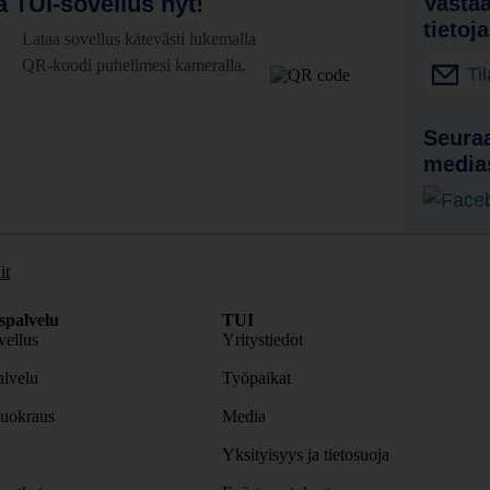
 TUI-sovellus nyt!
Vastaa
tietoj
Lataa sovellus kätevästi lukemalla
QR-koodi puhelimesi kameralla.
Ti
Seuraa
media
it
spalvelu
TUI
ellus
Yritystiedot
lvelu
Työpaikat
uokraus
Media
Yksityisyys ja tietosuoja