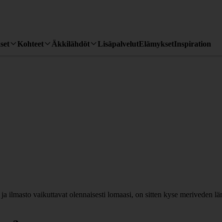
set
Kohteet
Äkkilähdöt
Lisäpalvelut
Elämykset
Inspiration
 ilmasto vaikuttavat olennaisesti lomaasi, on sitten kyse meriveden lä