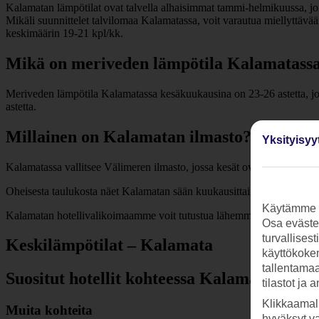
Kalamatan lämpötilat ovat talvella alhaisimmat tammi-helmikuussa, jol
Mikäli suunnittelet talvilomaa Kalamatassa, voit varautua miellyttäv
keskimäärin 19-21 kpl/kk.
Mikä on meriveden lämpötila Kalamatass
Meriveden lämpötila Kalamatassa kesäkuukausina on 23-26 astetta, jot
astetta.
Millainen on Kalamatan ilmasto?
Yksityisyy
Kalamatassa vallitsee Välimeren ilmasto, jossa kesät ovat kuumia ja ku
Oheisesta taulukosta näet Kalamatan sään kuukausittain.
Käytämme s
Kalamatan hotellivalikoimaamme voit tutustua lähemmin alempana.
Osa evästei
turvallises
Keskilämpötilat – Kalamata
käyttökokem
tallentamaan
Suositut hotellit kohteessa Kalamata
tilastot ja 
Klikkaamal
Muita kohteita
hyväksyt v