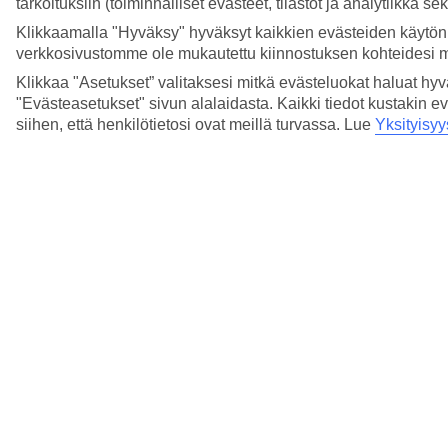
tarkoituksiin (toiminnalliset evästeet, tilastot ja analytiikka s
Klikkaamalla "Hyväksy" hyväksyt kaikkien evästeiden käytön.
verkkosivustomme ole mukautettu kiinnostuksen kohteidesi 
Klikkaa "Asetukset” valitaksesi mitkä evästeluokat haluat hy
"Evästeasetukset" sivun alalaidasta. Kaikki tiedot kustakin ev
siihen, että henkilötietosi ovat meillä turvassa. Lue
Yksityisyy
Seuraava