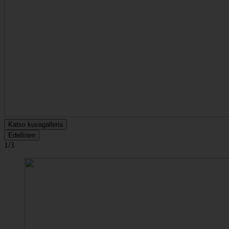
Katso kuvagalleria
Edellinen
1/3