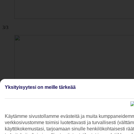
3/3
Yksityisyytesi on meille tärkeää
Käytämme sivustollamme evästeitä ja muita kumppaneidemme t
verkkosivustomme toimisi luotettavasti ja turvallisesti (vält
käyttökokemustasi, tarjoamaan sinulle henkilökohtaisesti räätä