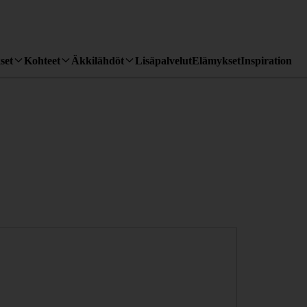
set
Kohteet
Äkkilähdöt
Lisäpalvelut
Elämykset
Inspiration