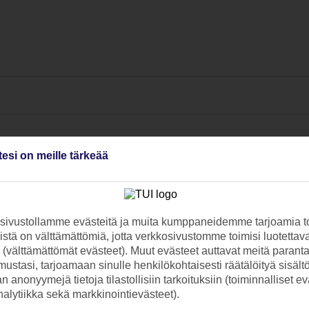
tesi on meille tärkeää
ivustollamme evästeitä ja muita kumppaneidemme tarjoamia to
stä on välttämättömiä, jotta verkkosivustomme toimisi luotettava
ti (välttämättömät evästeet). Muut evästeet auttavat meitä paran
ustasi, tarjoamaan sinulle henkilökohtaisesti räätälöityä sisält
 anonyymejä tietoja tilastollisiin tarkoituksiin (toiminnalliset ev
analytiikka sekä markkinointievästeet).