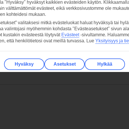
la "Hyväksy" hyväksyt kaikkien evästeiden käytön. Klikkaamall
ain välttämättömät evästeet, eikä verkkosivustomme ole mukaute
sen kohteidesi mukaan.
etukset” valitaksesi mitkä evästeluokat haluat hyväksyä tai hylät
aa valintojasi myöhemmin kohdasta "Evästeasetukset" sivun ala
ot kustakin evästeestä löytyvät
Evästeet
-sivultamme.
Haluamme, 
hen, että henkilötietosi ovat meillä turvassa. Lue
Yksityisyys ja ti
Hyväksy
Asetukset
Hylkää