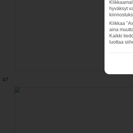
Klikkaamal
hyväksyt v
kiinnostuk
Klikkaa "As
aina muutt
Kaikki tied
luottaa sii
4/7