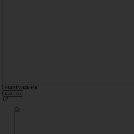
Katso kuvagalleria
Edellinen
1/7