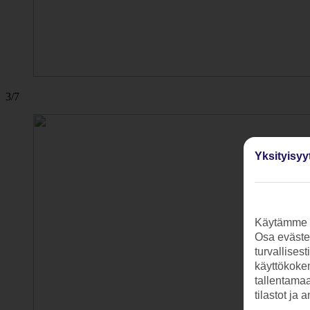
3/7
Yksityisyy
Käytämme s
Osa evästei
turvallises
käyttökokem
tallentamaan
tilastot ja 