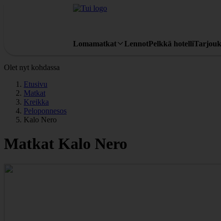
Lomamatkat
Lennot
Pelkkä hotelli
Tarjouk
Olet nyt kohdassa
Etusivu
Matkat
Kreikka
Peloponnesos
Kalo Nero
Matkat Kalo Nero