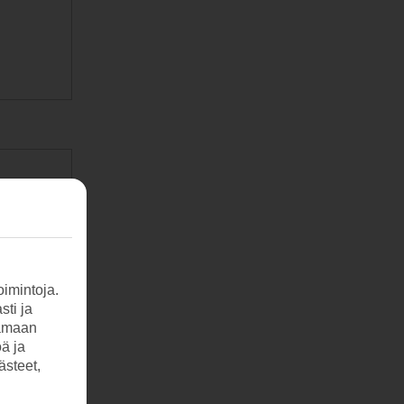
imintoja.
sti ja
tamaan
öä ja
ästeet,