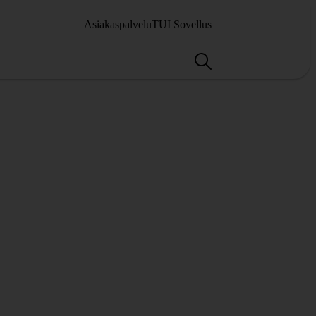
Asiakaspalvelu
TUI Sovellus