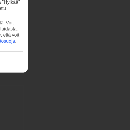
a "Hylkää"
ttu
ä. Voit
laidasta.
että voit
etosuoja
.