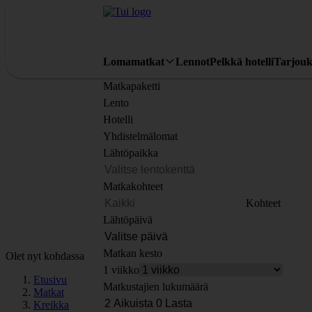
Lomamatkat
Lennot
Pelkkä hotelli
Tarjouk
Matkapaketti
Lento
Hotelli
Yhdistelmälomat
Lähtöpaikka
Matkakohteet
Kohteet
Lähtöpäivä
Matkan kesto
Olet nyt kohdassa
1 viikko
Etusivu
Matkustajien lukumäärä
Matkat
Kreikka