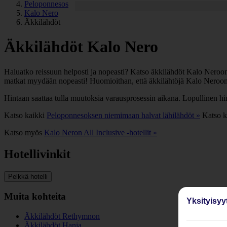
Peloponnesos
Kalo Nero
Äkkilähdöt
Äkkilähdöt Kalo Nero
Haluatko reissuun helposti ja nopeasti? Katso äkkilähdöt Kalo Neroon e
matkat myydään nopeasti! Huomioithan, että äkkilähtöjä Kalo Neroon e
Hintaan saattaa tulla muutoksia varausprosessin aikana. Lopullinen h
Katso kaikki
Peloponnesoksen niemimaan halvat lähilähdöt »
Katso k
Katso myös
Kalo Neron All Inclusive -hotellit »
Hotellivinkit
Pelkkä hotelli
Muita kohteita
Yksityisyy
Äkkilähdöt Rethymnon
Äkkilähdöt Hania