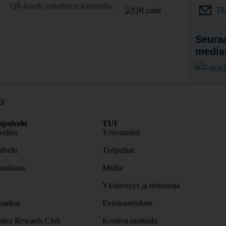
QR-koodi puhelimesi kameralla.
Ti
Seuraa
media
it
spalvelu
TUI
ellus
Yritystiedot
lvelu
Työpaikat
uokraus
Media
Yksityisyys ja tietosuoja
atkat
Evästeasetukset
iles Rewards Club
Kestävä matkailu