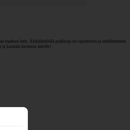
a matkasi heti. Äkkilähdöillä paikkoja on rajoitetusti ja edullisimmat
 ja kauniin luonnon äärelle!
.