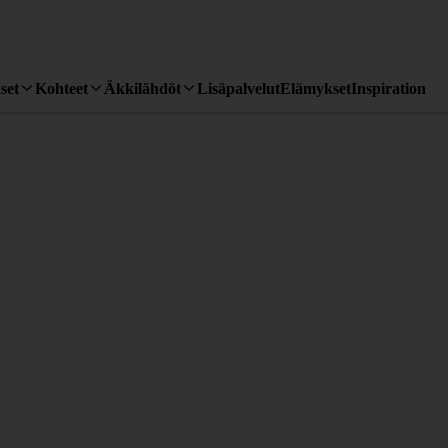
set
Kohteet
Äkkilähdöt
Lisäpalvelut
Elämykset
Inspiration