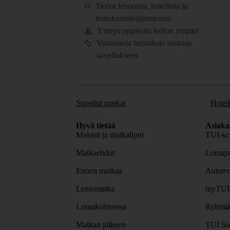
Tiedot lennoista, hotellista ja
lentokenttäkuljetuksista
Yhteys oppaisiin kellon ympäri
Vastaanota tarjouksia suoraan
sovellukseen
Suositut matkat
Hotell
Hyvä tietää
Asiaka
Maksut ja matkaliput
TUI-sov
Matkaehdot
Lomapa
Ennen matkaa
Autonv
Lentomatka
myTUI
Lomakohteessa
Ryhmäm
Matkan jälkeen
TUI Sm