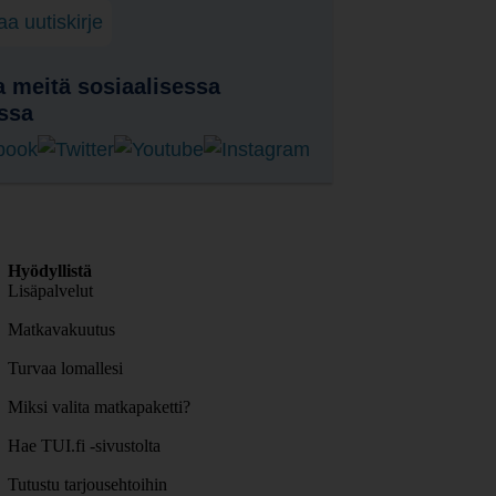
laa uutiskirje
 meitä sosiaalisessa
ssa
Hyödyllistä
Lisäpalvelut
Matkavakuutus
Turvaa lomallesi
Miksi valita matkapaketti?
Hae TUI.fi -sivustolta
Tutustu tarjousehtoihin