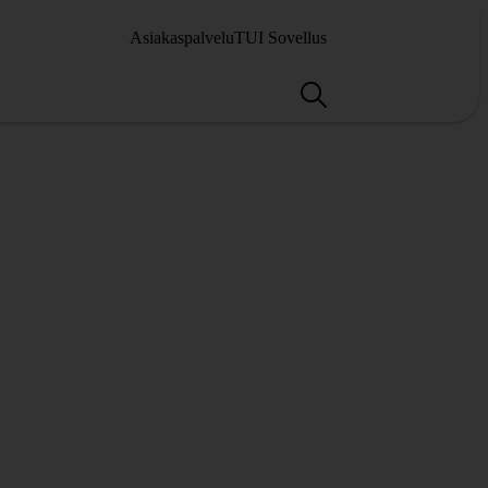
Asiakaspalvelu
TUI Sovellus