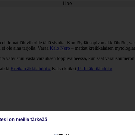
Hae
li lomat lähiviikoille tältä sivulta. Kun löydät sopivan äkkilähdön, vara
i ole aina tarjolla. Varaa
Kalo Nero
– matkat kreikkalaisen mytologian
inta vahvistuu vasta varauksen loppuvaiheessa, kun saat varausnumeron
aikki
Kreikan äkkilähdöt »
Katso kaikki
TUIn äkkilähdöt »
tesi on meille tärkeää