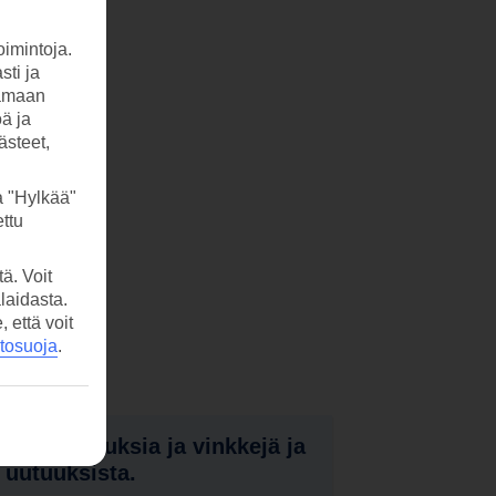
imintoja.
sti ja
tamaan
öä ja
ästeet,
a "Hylkää"
ttu
ä. Voit
laidasta.
että voit
etosuoja
.
nota tarjouksia ja vinkkejä ja
a uutuuksista.