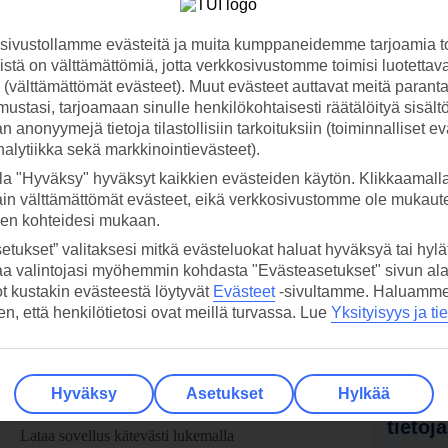
ivustollamme evästeitä ja muita kumppaneidemme tarjoamia to
stä on välttämättömiä, jotta verkkosivustomme toimisi luotettava
ti (välttämättömät evästeet). Muut evästeet auttavat meitä paran
ustasi, tarjoamaan sinulle henkilökohtaisesti räätälöityä sisält
 anonyymejä tietoja tilastollisiin tarkoituksiin (toiminnalliset ev
analytiikka sekä markkinointievästeet).
la "Hyväksy" hyväksyt kaikkien evästeiden käytön. Klikkaamall
ain välttämättömät evästeet, eikä verkkosivustomme ole mukaute
sen kohteidesi mukaan.
etukset” valitaksesi mitkä evästeluokat haluat hyväksyä tai hylät
aa valintojasi myöhemmin kohdasta "Evästeasetukset" sivun ala
ot kustakin evästeestä löytyvät
Evästeet
-sivultamme.
Haluamme, 
hen, että henkilötietosi ovat meillä turvassa. Lue
Yksityisyys ja ti
Hyväksy
Asetukset
Hylkää
 TUI-sovellus nyt!
Vastaa
tietoj
Lataa sovellus kätevästi lukemalla