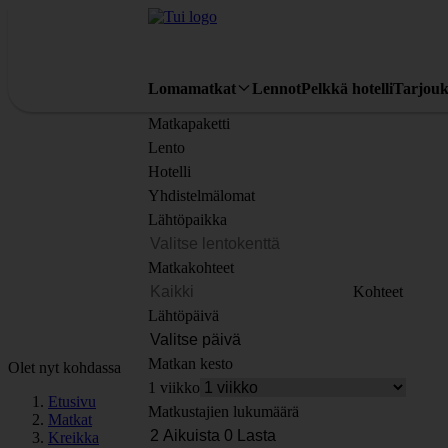
Lomamatkat
Lennot
Pelkkä hotelli
Tarjouk
Matkapaketti
Lento
Hotelli
Yhdistelmälomat
Lähtöpaikka
Matkakohteet
Kohteet
Lähtöpäivä
Matkan kesto
Olet nyt kohdassa
1 viikko
Etusivu
Matkustajien lukumäärä
Matkat
Kreikka