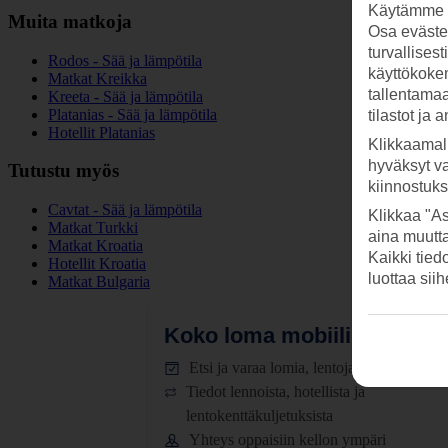
Käytämme s
Muita matkoja
Osa evästei
turvallises
Rodos - Sää ja lämpötila
käyttökokem
Matkat Kreikka
tallentamaan
Kreeta - Sää ja lämpötila
Platanias - Sää ja lämpötila
tilastot ja 
Hotellit Platanias
Klikkaamal
hyväksyt v
Tutustu myös
kiinnostuk
Cavtat - Sää ja lämpötila
Klikkaa "As
Matkat Turkki
aina muutt
Matkat Kroatia
Kaikki tied
Hotellit Kroatia
luottaa sii
Matkat Bulgaria
Koko loma mobiilissa.
Lataa
Etsi ja varaa lomia, lentoja ja hotelleja
Tiedot lennoista, hotellista ja
lentokenttäkuljetuksista
Yhteys oppaisiin kellon ympäri