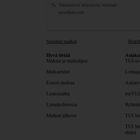
Vastaanota tarjouksia suoraan
sovellukseen
Suositut matkat
Hotell
Hyvä tietää
Asiaka
Maksut ja matkaliput
TUI-sov
Matkaehdot
Lomapa
Ennen matkaa
Autonv
Lentomatka
myTUI
Lomakohteessa
Ryhmäm
Matkan jälkeen
TUI Sm
TUI Sm
ehdot