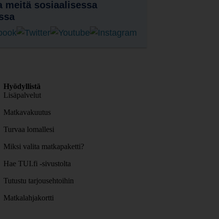
 meitä sosiaalisessa
ssa
Hyödyllistä
Lisäpalvelut
Matkavakuutus
Turvaa lomallesi
Miksi valita matkapaketti?
Hae TUI.fi -sivustolta
Tutustu tarjousehtoihin
Matkalahjakortti