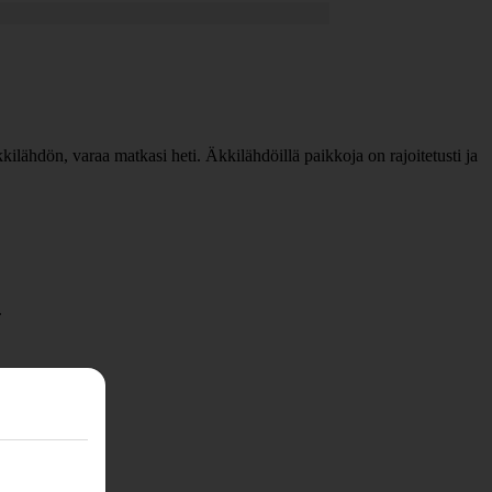
äkkilähdön, varaa matkasi heti. Äkkilähdöillä paikkoja on rajoitetusti ja
.