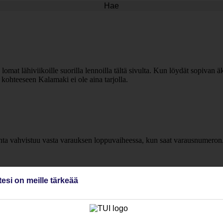
Hae
 lomat lähiviikoille suorilla lennoilla tältä sivulta. Kun löydät sopivan 
kohteeseen Kalamaki ei ole aina tarjolla.
inta vahvistuu vasta varauksen loppuvaiheessa, kun saat varausnumeron
tesi on meille tärkeää