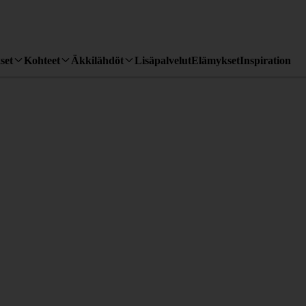
set
Kohteet
Äkkilähdöt
Lisäpalvelut
Elämykset
Inspiration