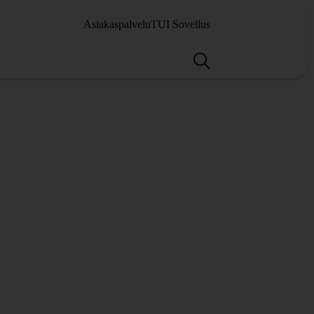
Asiakaspalvelu
TUI Sovellus