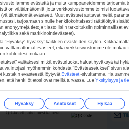
ivustollamme evästeitä ja muita kumppaneidemme tarjoamia to
stä on välttämättömiä, jotta verkkosivustomme toimisi luotettava
ti (välttämättömät evästeet). Muut evästeet auttavat meitä paran
ustasi, tarjoamaan sinulle henkilökohtaisesti räätälöityä sisält
 anonyymejä tietoja tilastollisiin tarkoituksiin (toiminnalliset ev
analytiikka sekä markkinointievästeet).
la "Hyväksy" hyväksyt kaikkien evästeiden käytön. Klikkaamall
ain välttämättömät evästeet, eikä verkkosivustomme ole mukaute
sen kohteidesi mukaan.
etukset” valitaksesi mitkä evästeluokat haluat hyväksyä tai hylät
aa valintojasi myöhemmin kohdasta "Evästeasetukset" sivun ala
ot kustakin evästeestä löytyvät
Evästeet
-sivultamme.
Haluamme, 
hen, että henkilötietosi ovat meillä turvassa. Lue
Yksityisyys ja ti
 TUI-sovellus nyt!
Vastaa
tietoj
Hyväksy
Asetukset
Hylkää
Lataa sovellus kätevästi lukemalla
QR-koodi puhelimesi kameralla.
Ti