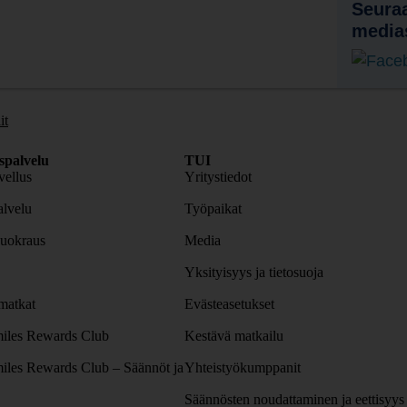
Seuraa
media
it
spalvelu
TUI
ellus
Yritystiedot
lvelu
Työpaikat
uokraus
Media
Yksityisyys ja tietosuoja
atkat
Evästeasetukset
iles Rewards Club
Kestävä matkailu
iles Rewards Club – Säännöt ja
Yhteistyökumppanit
Säännösten noudattaminen ja eettisyys