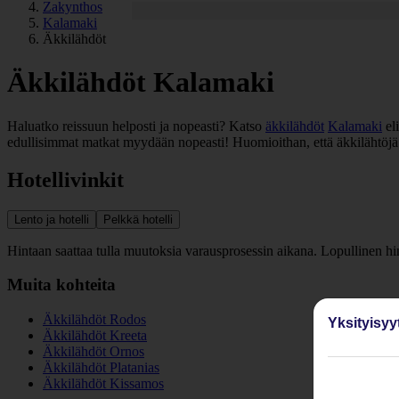
Zakynthos
Kalamaki
Äkkilähdöt
Äkkilähdöt Kalamaki
Haluatko reissuun helposti ja nopeasti? Katso
äkkilähdöt
Kalamaki
eli
edullisimmat matkat myydään nopeasti! Huomioithan, että äkkilähtöjä 
Hotellivinkit
Lento ja hotelli
Pelkkä hotelli
Hintaan saattaa tulla muutoksia varausprosessin aikana. Lopullinen h
Muita kohteita
Äkkilähdöt Rodos
Yksityisyy
Äkkilähdöt Kreeta
Äkkilähdöt Ornos
Äkkilähdöt Platanias
Äkkilähdöt Kissamos