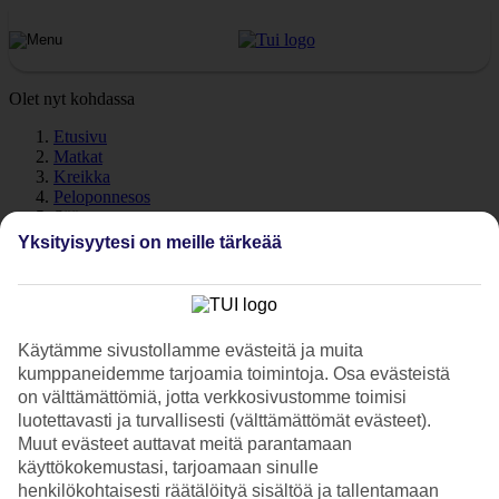
Olet nyt kohdassa
Etusivu
Matkat
Kreikka
Peloponnesos
Sää
Yksityisyytesi on meille tärkeää
Peloponnesos - Sää ja
lämpötila
Käytämme sivustollamme evästeitä ja muita
kumppaneidemme tarjoamia toimintoja. Osa evästeistä
on välttämättömiä, jotta verkkosivustomme toimisi
Katso sää ja lämpötilat – Peloponnesos
luotettavasti ja turvallisesti (välttämättömät evästeet).
Kuinka lämmintä Peloponnesoksessa on lomasi aikana? Hyvä
Muut evästeet auttavat meitä parantamaan
kysymys. Sää ja ilmasto vaikuttavat olennaisesti lomaasi, on sitten
käyttökokemustasi, tarjoamaan sinulle
kyse meriveden lämpötilasta tai poutapäivien määrästä. Olemme
henkilökohtaisesti räätälöityä sisältöä ja tallentamaan