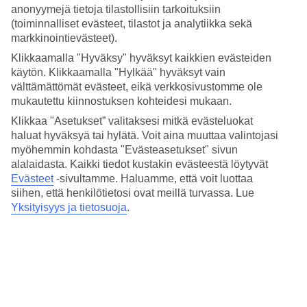
keränneet tänne tietoja Peloponnesoksen säästä kuukausi
anonyymejä tietoja tilastollisiin tarkoituksiin
kuukaudelta. Varaa
Peloponnesos
– matkat turkoosin meren,
(toiminnalliset evästeet, tilastot ja analytiikka sekä
pinjametsien ja antiikin nähtävyyksien äärelle.
markkinointievästeet).
Keskilämpötilat – Peloponnesos
Klikkaamalla "Hyväksy" hyväksyt kaikkien evästeiden
käytön. Klikkaamalla "Hylkää" hyväksyt vain
Suositut hotellit kohteessa Peloponnesos
välttämättömät evästeet, eikä verkkosivustomme ole
mukautettu kiinnostuksen kohteidesi mukaan.
Muita kohteita
Klikkaa "Asetukset” valitaksesi mitkä evästeluokat
haluat hyväksyä tai hylätä. Voit aina muuttaa valintojasi
Kalamata - Sää ja lämpötila
myöhemmin kohdasta "Evästeasetukset" sivun
Kalo Nero - Sää ja lämpötila
alalaidasta. Kaikki tiedot kustakin evästeestä löytyvät
Costa Navarino - Sää ja lämpötila
Evästeet
-sivultamme.
Haluamme, että voit luottaa
Koroni - Sää ja lämpötila
siihen, että henkilötietosi ovat meillä turvassa. Lue
Yksityisyys ja tietosuoja
.
Muita matkoja
All Inclusive Kreikka
Matkat Rodos
Hotellit Rodos
Matkat Kreeta
Matkat Kreikka