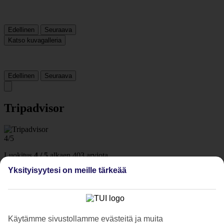
Edellinen
Seuraava
Katso kuvagalleria
Edellinen
Seuraava
Tripadvisor
4/5
Luokitus
4 / 5
alkaen
403 arviota
Yksityisyytesi on meille tärkeää
Siisteys
4.2/5
Sijainti
4.1/5
Huone
3.9/5
Käytämme sivustollamme evästeitä ja muita