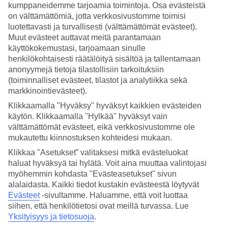
Palvelu
kumppaneidemme tarjoamia toimintoja. Osa evästeistä
4.3/5
on välttämättömiä, jotta verkkosivustomme toimisi
Nukkuminen
luotettavasti ja turvallisesti (välttämättömät evästeet).
4/5
Muut evästeet auttavat meitä parantamaan
Hinta-laatusuhde
4.3/5
käyttökokemustasi, tarjoamaan sinulle
henkilökohtaisesti räätälöityä sisältöä ja tallentamaan
Hotelliesittely
anonyymejä tietoja tilastollisiin tarkoituksiin
(toiminnalliset evästeet, tilastot ja analytiikka sekä
markkinointievästeet).
2*
Paikallinen luokitus
Klikkaamalla "Hyväksy" hyväksyt kaikkien evästeiden
käytön. Klikkaamalla "Hylkää" hyväksyt vain
Perheomisteinen hotelli uima-altaineen
välttämättömät evästeet, eikä verkkosivustomme ole
mukautettu kiinnostuksen kohteidesi mukaan.
Sevastos Hotel on perheomisteinen hotelli Falirakissa. Hotellissa on
allasalue ja puutarha, joissa voit rentoutua päivän aikana. Rannalle
Klikkaa "Asetukset” valitaksesi mitkä evästeluokat
pääsee kävellen noin 15 minuutissa.
haluat hyväksyä tai hylätä. Voit aina muuttaa valintojasi
myöhemmin kohdasta "Evästeasetukset" sivun
Rentoutumista altaalla ja puutarhassa
alalaidasta. Kaikki tiedot kustakin evästeestä löytyvät
Evästeet
-sivultamme.
Haluamme, että voit luottaa
Hotellissa on pääallas sekä pieni erillinen lastenallas, joka sopii
siihen, että henkilötietosi ovat meillä turvassa. Lue
pienimmille lasten pulikoimiseen. Allasalueen vieressä on hotellin
puutarha, jossa voit rentoutua kirjan parissa aurinkotuolissa.
Yksityisyys ja tietosuoja
.
Snackbaarista voit tilata päivän aikana kevyitä välipaloja ja juomia.