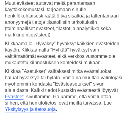
Muut evästeet auttavat meitä parantamaan
Valitse useista uima-altaista – yksi suuri ja useita
käyttökokemustasi, tarjoamaan sinulle
pienempiä
henkilökohtaisesti räätälöityä sisältöä ja tallentamaan
anonyymejä tietoja tilastollisiin tarkoituksiin
Hotellin keskipisteenä on suuri uima-allas, halusitpa sitten kilpailla,
(toiminnalliset evästeet, tilastot ja analytiikka sekä
polskia tai rentoutua varjon alla. Kaiken kaikkiaan tarjolla on viisi
markkinointievästeet).
uima-allasta ja pari vesiliukumäkeä sekä nuorille että
vanhemmillekin. Jos haluat uida meressä, Kolymbian ranta on
Klikkaamalla "Hyväksy" hyväksyt kaikkien evästeiden
lyhyen matkan päässä.
käytön. Klikkaamalla "Hylkää" hyväksyt vain
välttämättömät evästeet, eikä verkkosivustomme ole
Syö ja juo hyvin
mukautettu kiinnostuksen kohteidesi mukaan.
Klikkaa "Asetukset” valitaksesi mitkä evästeluokat
Kaikki perheenjäsenet voivat löytää suosikkiruokiansa
buffetravintolasta, jossa tarjoillaan aamiainen, lounas ja päivällinen.
haluat hyväksyä tai hylätä. Voit aina muuttaa valintojasi
Jos haluat nauttia syötävää tai juotavaa aterioiden välissä, voit hakea
myöhemmin kohdasta "Evästeasetukset" sivun
jotain maukasta allasbaarista.
alalaidasta. Kaikki tiedot kustakin evästeestä löytyvät
Evästeet
-sivultamme.
Haluamme, että voit luottaa
Huoneita : 233
siihen, että henkilötietosi ovat meillä turvassa. Lue
Yksityisyys ja tietosuoja
.
Lyhyesti hotellista
Rannalle
1.2 km
Ulkouima-allas/Lastenallas