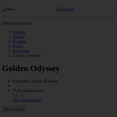
Olet nyt kohdassa
Etusivu
Matkat
Kreikka
Rodos
Kolymbia
Golden Odyssey
Golden Odyssey
Kolymbia, Rodos, Kreikka
TUIn asiakasarvio:
3.5 / 5
455 asiakasarviot
Katso hinnat