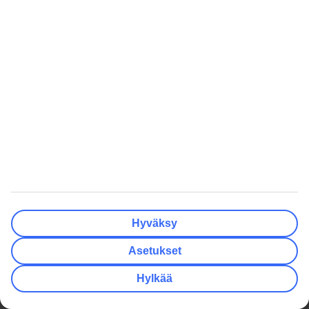
Ennen matkaa
Autonvuokraus
Lentomatka
myTUI
Lomakohteessa
Ryhmämatkat
Matkan jälkeen
TUI Smiles Rewards Club
TUI Smiles Rewards Club –
Säännöt ja ehdot
TUI
Hyödyllistä
Yritystiedot
Lisäpalvelut
Työpaikat
Matkavakuutus
Media
Turvaa lomallesi
Yksityisyys ja tietosuoja
Miksi valita matkapaketti?
Hyväksy
Evästeasetukset
Hae TUI.fi -sivustolta
Asetukset
Kestävä matkailu
Tutustu tarjousehtoihin
Hylkää
Yhteistyökumppanit
Matkalahjakortti