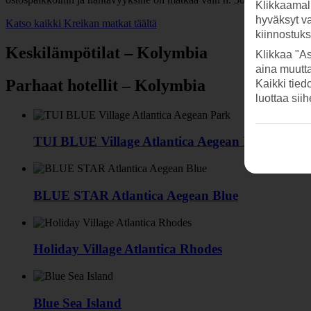
Klikkaamal
hyväksyt v
Katso kaikki Kreikan matkat täältä
kiinnostuk
Keskilämpötilat – Kolymbia
Klikkaa "As
aina muutt
Parhaat hotellit – Kolymbia
Kaikki tied
luottaa sii
TUI BLUE Village Atlantica Aegean Park
BLUE STAR Atlantica Aegean Blue
Holiday Village Atlantica Rhodes
Blue Sea Island