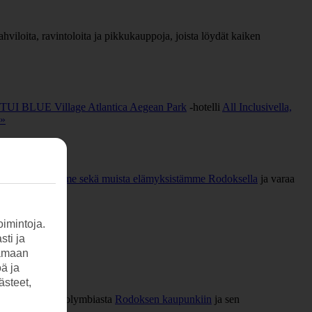
viloita, ravintoloita ja pikkukauppoja, joista löydät kaiken
TUI BLUE Village Atlantica Aegean Park
-hotelli
All Inclusivella,
 »
aktiviteeteistamme sekä muista elämyksistämme Rodoksella
ja varaa
imintoja.
sti ja
tamaan
öä ja
ästeet,
aa kauttamme. Kolymbiasta
Rodoksen kaupunkiin
ja sen