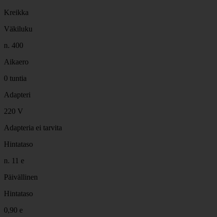
Kreikka
Väkiluku
n. 400
Aikaero
0 tuntia
Adapteri
220 V
Adapteria ei tarvita
Hintataso
n. 11 e
Päivällinen
Hintataso
0,90 e