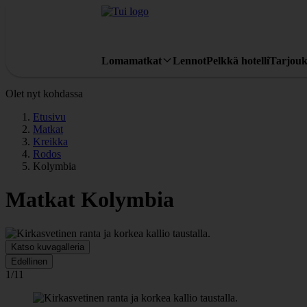
Lomamatkat
Lennot
Pelkkä hotelli
Tarjouk
Olet nyt kohdassa
Etusivu
Matkat
Kreikka
Rodos
Kolymbia
Matkat Kolymbia
Katso kuvagalleria
Edellinen
1/11