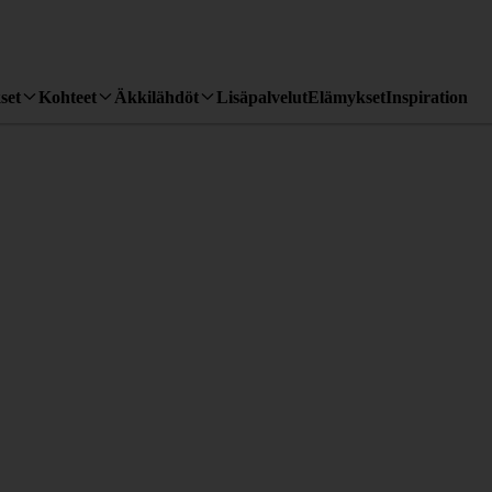
set
Kohteet
Äkkilähdöt
Lisäpalvelut
Elämykset
Inspiration