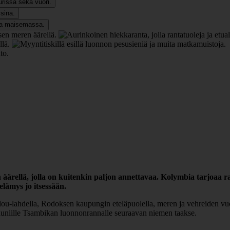
ärellä, jolla on kuitenkin paljon annettavaa. Kolymbia tarjoaa raik
lämys jo itsessään.
-lahdella, Rodoksen kaupungin eteläpuolella, meren ja vehreiden vuort
kauniille Tsambikan luonnonrannalle seuraavan niemen taakse.