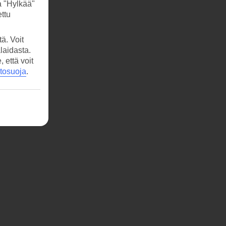
a "Hylkää"
ttu
ä. Voit
laidasta.
että voit
etosuoja
.