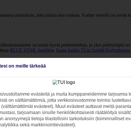
tama puistokatu, joka johtaa alas rantaan. Kadun varrella on useita kah
 Valikoimassamme on useita hyviä perhehotelleja, ja yksi pidetyimpiä on
ittuja
BLUE STAR -hotelleja
.
Katso kaikki TUIn hotellit Kolymbiassa
tesi on meille tärkeää
retkille, joita voit varata lomallesi jo etukäteen. Lue lisää
retkistämme, 
ivustollamme evästeitä ja muita kumppaneidemme tarjoamia to
stä on välttämättömiä, jotta verkkosivustomme toimisi luotettava
ti (välttämättömät evästeet). Muut evästeet auttavat meitä paran
ustasi, tarjoamaan sinulle henkilökohtaisesti räätälöityä sisält
 anonyymejä tietoja tilastollisiin tarkoituksiin (toiminnalliset ev
analytiikka sekä markkinointievästeet).
n Rodoksen lomallesi
yhdeksi tai useammaksi päiväksi jo ennen matk