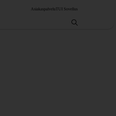
Asiakaspalvelu
TUI Sovellus