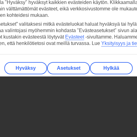
la "Hyväksy" hyväksyt kaikkien evästeiden käytön. Klikkaamall
ain välttämättömät evästeet, eikä verkkosivustomme ole mukaute
sen kohteidesi mukaan.
etukset” valitaksesi mitkä evästeluokat haluat hyväksyä tai hylät
aa valintojasi myöhemmin kohdasta "Evästeasetukset" sivun ala
ot kustakin evästeestä löytyvät
Evästeet
-sivultamme.
Haluamme, 
hen, että henkilötietosi ovat meillä turvassa. Lue
Yksityisyys ja ti
Hyväksy
Asetukset
Hylkää