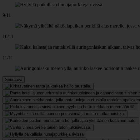
9/11
10/11
11/11
Seuraava