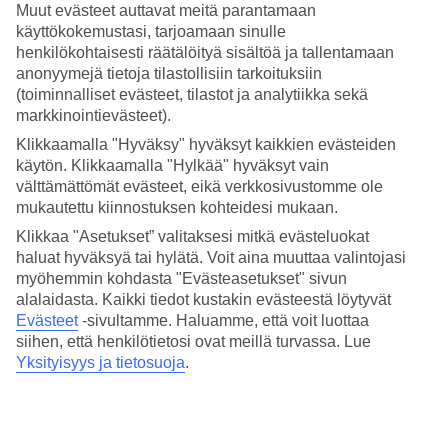
Inclusive sekä pääsy vesipuistoon.
Muut evästeet auttavat meitä parantamaan
käyttökokemustasi, tarjoamaan sinulle
Meren tuntumassa sijaitsevalla suurella allasalueella pienet sillat
henkilökohtaisesti räätälöityä sisältöä ja tallentamaan
yhdistävät altaita toisiinsa.
anonyymejä tietoja tilastollisiin tarkoituksiin
(toiminnalliset evästeet, tilastot ja analytiikka sekä
Altaaseen suoraan terassilta
markkinointievästeet).
Jos pidät uima-altaalla rentoutumisesta, mukavimmin majoitut
Klikkaamalla "Hyväksy" hyväksyt kaikkien evästeiden
varaamalla swim-up -huoneen. Aegean Blue tarjoaa huoneita
käytön. Klikkaamalla "Hylkää" hyväksyt vain
suoralla allasyhteydellä sekä perheille että pariskunnille. Suuri terassi
välttämättömät evästeet, eikä verkkosivustomme ole
tuntuu lähes ulkotiloissa olevalta huoneelta, joka on varustettu
mukautettu kiinnostuksen kohteidesi mukaan.
aurinkotuoleilla täydellistä rentoutumista varten.
Klikkaa "Asetukset” valitaksesi mitkä evästeluokat
Maksuton vesipuisto koko perheelle
haluat hyväksyä tai hylätä. Voit aina muuttaa valintojasi
myöhemmin kohdasta "Evästeasetukset" sivun
Pääset maksutta vesipuistoon, joka sijaitsee aivan hotellin vieressä.
alalaidasta. Kaikki tiedot kustakin evästeestä löytyvät
Täällä voit viettää vauhdikkaita hetkiä erilaisten vesileikkien parissa.
Evästeet
-sivultamme.
Haluamme, että voit luottaa
Suuria liukumäkiä on kuusi ja perheen pienimmille on Jungle
Friends -osa, jossa on neljä vesiliukumäkeä. Lisäksi vesipuistossa on
siihen, että henkilötietosi ovat meillä turvassa. Lue
Lazy River rauhallisempaan menoon.
Yksityisyys ja tietosuoja
.
Rauhallinen allasalue ja italialaisia päivällisiä
Rentoutumisalue sijaitsee rannan äärellä. Alueella on hyvin