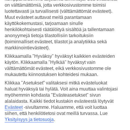
on välttämättömiä, jotta verkkosivustomme toimisi
Hae
luotettavasti ja turvallisesti (välttämättömät evästeet).
Muut evästeet auttavat meitä parantamaan
käyttökokemustasi, tarjoamaan sinulle
henkilökohtaisesti räätälöityä sisältöä ja tallentamaan
Olet nyt kohdassa
anonyymejä tietoja tilastollisiin tarkoituksiin
(toiminnalliset evästeet, tilastot ja analytiikka sekä
Etusivu
markkinointievästeet).
Matkat
Kreikka
Klikkaamalla "Hyväksy" hyväksyt kaikkien evästeiden
Santorini
käytön. Klikkaamalla "Hylkää" hyväksyt vain
Firostefani
välttämättömät evästeet, eikä verkkosivustomme ole
Hotellit
mukautettu kiinnostuksen kohteidesi mukaan.
Hotellit Firostefani
Klikkaa "Asetukset” valitaksesi mitkä evästeluokat
haluat hyväksyä tai hylätä. Voit aina muuttaa valintojasi
myöhemmin kohdasta "Evästeasetukset" sivun
Katso kaikki hotellit Firostefanissa. TUIlta löydät hotellit jokaiseen
alalaidasta. Kaikki tiedot kustakin evästeestä löytyvät
makuun. Hotelli perheelle tai aikuiseen makuun, tunnelmallinen
Evästeet
-sivultamme.
Haluamme, että voit luottaa
pikkuhotelli, lomaluksusta tai edullisempi vaihtoehto? Mitä ikinä
siihen, että henkilötietosi ovat meillä turvassa. Lue
haluatkaan, meiltä löydät juuri sopivan hotellin.
Yksityisyys ja tietosuoja
.
Hotellivinkit