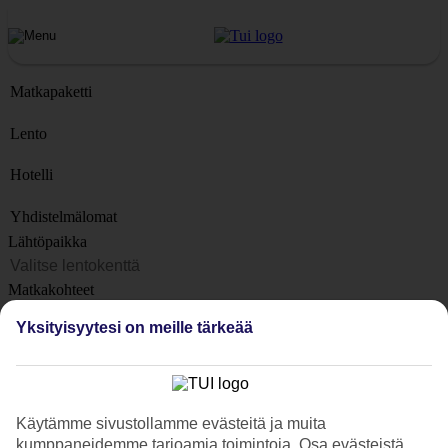
Matkapaketti
Lento
Hotelli
Yhdistelmälomat
Lähtöpaikka
Matkakohteet
Kohteet
Yksityisyytesi on meille tärkeää
Lähtöpäivä
Matkan kesto
1 viikko
Käytämme sivustollamme evästeitä ja muita
Matkustajien lukumäärä
kumppaneidemme tarjoamia toimintoja. Osa evästeistä