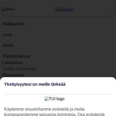
Matkapaketti
Lento
Hotelli
Yhdistelmälomat
Lähtöpaikka
Matkakohteet
Kohteet
Yksityisyytesi on meille tärkeää
Lähtöpäivä
Matkan kesto
1 viikko
Käytämme sivustollamme evästeitä ja muita
Matkustajien lukumäärä
kumppaneidemme tarjoamia toimintoja. Osa evästeistä