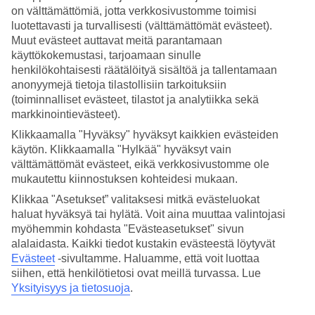
on välttämättömiä, jotta verkkosivustomme toimisi
Hae
luotettavasti ja turvallisesti (välttämättömät evästeet).
Muut evästeet auttavat meitä parantamaan
käyttökokemustasi, tarjoamaan sinulle
henkilökohtaisesti räätälöityä sisältöä ja tallentamaan
Olet nyt kohdassa
anonyymejä tietoja tilastollisiin tarkoituksiin
(toiminnalliset evästeet, tilastot ja analytiikka sekä
Etusivu
markkinointievästeet).
Matkat
Kreikka
Klikkaamalla "Hyväksy" hyväksyt kaikkien evästeiden
Santorini
käytön. Klikkaamalla "Hylkää" hyväksyt vain
Hotellit
välttämättömät evästeet, eikä verkkosivustomme ole
mukautettu kiinnostuksen kohteidesi mukaan.
Hotellit Santorini
Klikkaa "Asetukset” valitaksesi mitkä evästeluokat
haluat hyväksyä tai hylätä. Voit aina muuttaa valintojasi
Katso kaikki hotellit kohteessa
Santorini
. TUIlta löydät hotellit
myöhemmin kohdasta "Evästeasetukset" sivun
jokaiseen makuun. Hotelli perheelle tai aikuiseen makuun,
alalaidasta. Kaikki tiedot kustakin evästeestä löytyvät
tunnelmallinen pikkuhotelli, lomaluksusta tai edullisempi
Evästeet
-sivultamme.
Haluamme, että voit luottaa
vaihtoehto? Mitä ikinä haluatkaan, meiltä löydät juuri sopivan
siihen, että henkilötietosi ovat meillä turvassa. Lue
hotellin.
Yksityisyys ja tietosuoja
.
Hotellivinkit