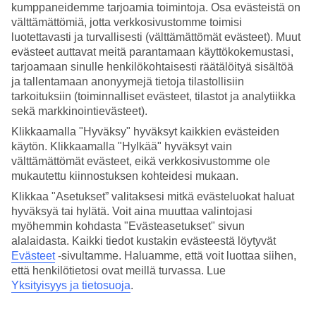
kumppaneidemme tarjoamia toimintoja. Osa evästeistä on
välttämättömiä, jotta verkkosivustomme toimisi
Hae
luotettavasti ja turvallisesti (välttämättömät evästeet). Muut
evästeet auttavat meitä parantamaan käyttökokemustasi,
tarjoamaan sinulle henkilökohtaisesti räätälöityä sisältöä
ja tallentamaan anonyymejä tietoja tilastollisiin
Olet nyt kohdassa
tarkoituksiin (toiminnalliset evästeet, tilastot ja analytiikka
Etusivu
sekä markkinointievästeet).
Matkat
Klikkaamalla "Hyväksy" hyväksyt kaikkien evästeiden
Kreikka
käytön. Klikkaamalla "Hylkää" hyväksyt vain
Santorini
Kamari
välttämättömät evästeet, eikä verkkosivustomme ole
Äkkilähdöt
mukautettu kiinnostuksen kohteidesi mukaan.
Klikkaa "Asetukset” valitaksesi mitkä evästeluokat haluat
SUURI LOMAOUTLET
hyväksyä tai hylätä. Voit aina muuttaa valintojasi
Tee löytöjä »
myöhemmin kohdasta "Evästeasetukset" sivun
alalaidasta. Kaikki tiedot kustakin evästeestä löytyvät
Evästeet
-sivultamme.
Haluamme, että voit luottaa siihen,
Äkkilähdöt Kamari
että henkilötietosi ovat meillä turvassa. Lue
Yksityisyys ja tietosuoja
.
Haluatko reissuun helposti ja nopeasti? Katso äkkilähdöt Kamariin
eli lomat lähiviikoille tältä sivulta. Kun löydät sopivan äkkilähdön,