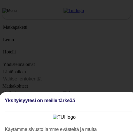
Matkapaketti
Lento
Hotelli
Yhdistelmälomat
Lähtöpaikka
Matkakohteet
Kohteet
Lähtöpäivä
Yksityisyytesi on meille tärkeää
Matkan kesto
1 viikko
Matkustajien lukumäärä
Käytämme sivustollamme evästeitä ja muita