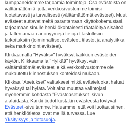
kumppaneidemme tarjoamia toimintoja. Osa evästeistä on
välttämättömiä, jotta verkkosivustomme toimisi
Hae
luotettavasti ja turvallisesti (välttämättömät evästeet). Muut
evästeet auttavat meitä parantamaan käyttökokemustasi,
tarjoamaan sinulle henkilökohtaisesti räätälöityä sisältöä
ja tallentamaan anonyymejä tietoja tilastollisiin
Olet nyt kohdassa
tarkoituksiin (toiminnalliset evästeet, tilastot ja analytiikka
Etusivu
sekä markkinointievästeet).
Matkat
Klikkaamalla "Hyväksy" hyväksyt kaikkien evästeiden
Kreikka
käytön. Klikkaamalla "Hylkää" hyväksyt vain
Santorini
välttämättömät evästeet, eikä verkkosivustomme ole
Äkkilähdöt
mukautettu kiinnostuksen kohteidesi mukaan.
SUURI LOMAOUTLET
Klikkaa "Asetukset” valitaksesi mitkä evästeluokat haluat
Tee löytöjä »
hyväksyä tai hylätä. Voit aina muuttaa valintojasi
myöhemmin kohdasta "Evästeasetukset" sivun
alalaidasta. Kaikki tiedot kustakin evästeestä löytyvät
Äkkilähdöt Santorini
Evästeet
-sivultamme.
Haluamme, että voit luottaa siihen,
että henkilötietosi ovat meillä turvassa. Lue
Yksityisyys ja tietosuoja
.
Haluatko reissuun helposti ja nopeasti? Katso äkkilähdöt Santorinille
eli lomat lähiviikoille tältä sivulta. Kun löydät sopivan äkkilähdön,
varaa matkasi heti. Äkkilähdöillä paikkoja on rajoitetusti ja