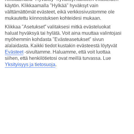
3.9/5
käytön. Klikkaamalla "Hylkää" hyväksyt vain
Hinta-laatusuhde
välttämättömät evästeet, eikä verkkosivustomme ole
4.1/5
mukautettu kiinnostuksen kohteidesi mukaan.
Hotelliesittely
Klikkaa "Asetukset” valitaksesi mitkä evästeluokat
haluat hyväksyä tai hylätä. Voit aina muuttaa valintojasi
3*
myöhemmin kohdasta "Evästeasetukset" sivun
Paikallinen luokitus
alalaidasta. Kaikki tiedot kustakin evästeestä löytyvät
Evästeet
-sivultamme.
Haluamme, että voit luottaa
3,5 tähden hotelli Sigalas Hotel & Apartments kohteessa Kamari on
siihen, että henkilötietosi ovat meillä turvassa. Lue
hotelli, jolla on baari, WiFi ja uima-allas. Alueella on
pysäköintimahdollisuus.
Yksityisyys ja tietosuoja
.
Lyhyesti hotellista
Ulkouima-allas
Kyllä
Ravintola/Baari
Kyllä/Kyllä
Keskilämpötila Kamari
Edellinen