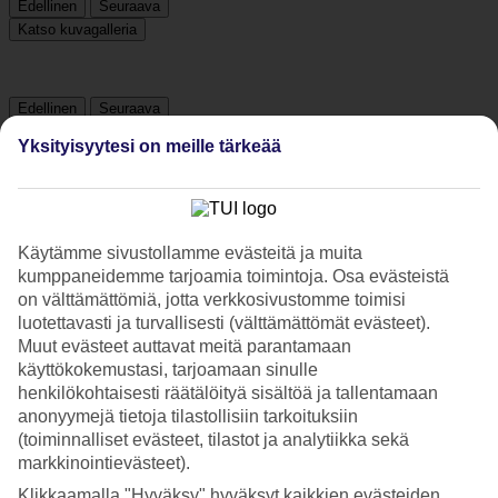
Edellinen
Seuraava
Katso kuvagalleria
Edellinen
Seuraava
Yksityisyytesi on meille tärkeää
Tripadvisor
4.5/5
Käytämme sivustollamme evästeitä ja muita
kumppaneidemme tarjoamia toimintoja. Osa evästeistä
Luokitus
4.5 / 5
alkaen
288 arviota
on välttämättömiä, jotta verkkosivustomme toimisi
Siisteys
luotettavasti ja turvallisesti (välttämättömät evästeet).
4.5/5
Muut evästeet auttavat meitä parantamaan
Sijainti
käyttökokemustasi, tarjoamaan sinulle
4.1/5
henkilökohtaisesti räätälöityä sisältöä ja tallentamaan
Huone
anonyymejä tietoja tilastollisiin tarkoituksiin
4.1/5
(toiminnalliset evästeet, tilastot ja analytiikka sekä
Palvelu
4.5/5
markkinointievästeet).
Nukkuminen
Klikkaamalla "Hyväksy" hyväksyt kaikkien evästeiden