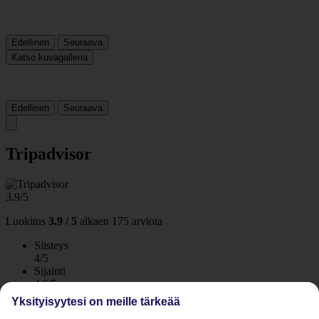
Edellinen
Seuraava
Katso kuvagalleria
Edellinen
Seuraava
Tripadvisor
3.9/5
Luokitus
3.9 / 5
alkaen
175 arviota
Siisteys
4/5
Sijainti
4.6/5
Huone
Yksityisyytesi on meille tärkeää
3.7/5