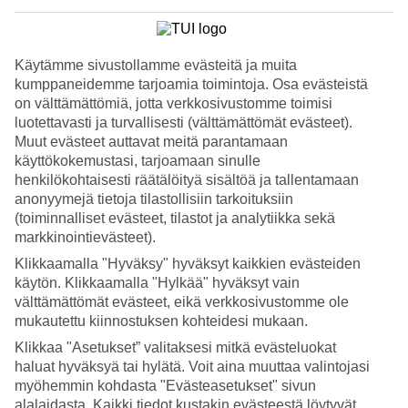
Palvelu
4.3/5
Nukkuminen
3.8/5
Käytämme sivustollamme evästeitä ja muita
Hinta-laatusuhde
kumppaneidemme tarjoamia toimintoja. Osa evästeistä
4.1/5
on välttämättömiä, jotta verkkosivustomme toimisi
Hotelliesittely
luotettavasti ja turvallisesti (välttämättömät evästeet).
Muut evästeet auttavat meitä parantamaan
käyttökokemustasi, tarjoamaan sinulle
4*
Paikallinen luokitus
henkilökohtaisesti räätälöityä sisältöä ja tallentamaan
WiFi
anonyymejä tietoja tilastollisiin tarkoituksiin
(toiminnalliset evästeet, tilastot ja analytiikka sekä
Aikuisten hotelli uima-altaalla – lähellä rantaa
markkinointievästeet).
Klikkaamalla "Hyväksy" hyväksyt kaikkien evästeiden
California Beach Hotel sijaitsee Laganasin laidalla Zakynthoksella,
lähellä rantaa ja noin 600 metrin päässä vilkkaalta pääkadulta, jolla
käytön. Klikkaamalla "Hylkää" hyväksyt vain
on ravintoloita ja baareja. Hotelli tarjoaa aikuisille suunnatun
välttämättömät evästeet, eikä verkkosivustomme ole
ilmapiirin, uima-altaan, aamiaisravintolan ja allasbaarin. Aamiainen
mukautettu kiinnostuksen kohteidesi mukaan.
sisältyy hintaan.
Klikkaa "Asetukset” valitaksesi mitkä evästeluokat
Huoneissa on tilavat parvekkeet, ja jos haluat lomallesi ripauksen
haluat hyväksyä tai hylätä. Voit aina muuttaa valintojasi
ylellisyyttä, voit varata huoneen yksityisellä uima-altaalla.
myöhemmin kohdasta "Evästeasetukset" sivun
alalaidasta. Kaikki tiedot kustakin evästeestä löytyvät