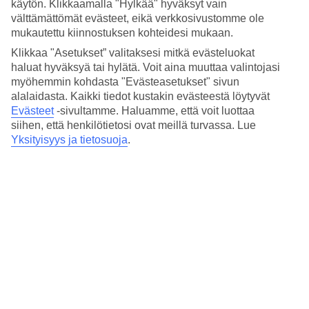
käytön. Klikkaamalla "Hylkää" hyväksyt vain
Aamiainen ja kreikkalaisia buffetteja
välttämättömät evästeet, eikä verkkosivustomme ole
mukautettu kiinnostuksen kohteidesi mukaan.
All Inclusive sisältää runsaan ja monipuolisen aamiaisen, lounaan ja
Klikkaa "Asetukset” valitaksesi mitkä evästeluokat
päivällisen buffetravintolassa, jossa tarjoillaan sekä kreikkalaisia että
haluat hyväksyä tai hylätä. Voit aina muuttaa valintojasi
kansainvälisiä ruokia. Jos kaipaat jotain syömistä aterioiden välillä,
voit nauttia pientä välipalaa tai juotavaa allasbaarissa tai
myöhemmin kohdasta "Evästeasetukset" sivun
snackbaarissa.
alalaidasta. Kaikki tiedot kustakin evästeestä löytyvät
Evästeet
-sivultamme.
Haluamme, että voit luottaa
Rentoutumista ja liikuntaa
siihen, että henkilötietosi ovat meillä turvassa. Lue
Yksityisyys ja tietosuoja
.
Rentoudu kylpyläkäynnillä spassa, jossa on sauna ja ylellisiä hoitoja.
Jos haluat pysyä kuntoilurutiineissasi myös lomasi aikana, hotellilla
on kuntosali.
Huoneita : 175
Lyhyesti hotellista
Rannalle
230 m - 280 m
Ulkouima-allas/Lastenallas
Kyllä/Kyllä
Keskustaan