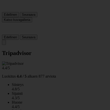
Edellinen
Seuraava
Katso kuvagalleria
Edellinen
Seuraava
Tripadvisor
4.4/5
Luokitus
4.4 / 5
alkaen
877 arviota
Siisteys
4.8/5
Sijainti
4.3/5
Huone
4.4/5