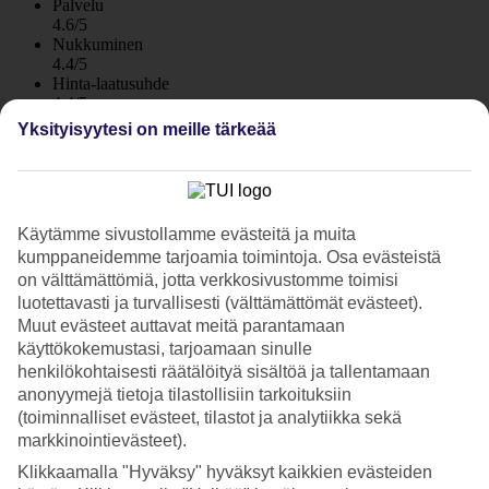
Palvelu
4.6/5
Nukkuminen
4.4/5
Hinta-laatusuhde
4.4/5
Yksityisyytesi on meille tärkeää
Hotelliesittely
4*
Paikallinen luokitus
Käytämme sivustollamme evästeitä ja muita
WiFi
kumppaneidemme tarjoamia toimintoja. Osa evästeistä
Moderni All Inclusive -hotelli rannan äärellä
on välttämättömiä, jotta verkkosivustomme toimisi
luotettavasti ja turvallisesti (välttämättömät evästeet).
Zante Sun Resort on designiltaan moderni hotelli rauhallisella
Muut evästeet auttavat meitä parantamaan
alueella Laganaksen ulkopuolella Zakynthoksella, vain muutaman
käyttökokemustasi, tarjoamaan sinulle
minuutin kävelymatkan päässä rannalta. Hotelli koostuu useista
henkilökohtaisesti räätälöityä sisältöä ja tallentamaan
kolmikerroksisista rakennuksista, ja uima-altaita on useita. All
anonyymejä tietoja tilastollisiin tarkoituksiin
Inclusive sisältyy hintaan.
(toiminnalliset evästeet, tilastot ja analytiikka sekä
Vaihteluna rannalle voit rentoutua aurinkotuolissa jollain hotellin
markkinointievästeet).
kolmesta uima-altaasta. Alueella on lisäksi kaksi lastenallasta
Klikkaamalla "Hyväksy" hyväksyt kaikkien evästeiden
perheen pienimmille.