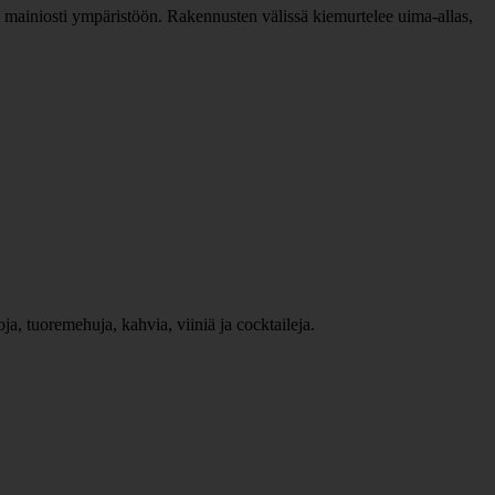
t mainiosti ympäristöön. Rakennusten välissä kiemurtelee uima-allas,
oja, tuoremehuja, kahvia, viiniä ja cocktaileja.