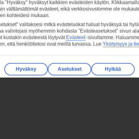
la "Hyväksy" hyväksyt kaikkien evästeiden käytön. Klikkaamall
ain välttämättömät evästeet, eikä verkkosivustomme ole mukaute
sen kohteidesi mukaan.
etukset” valitaksesi mitkä evästeluokat haluat hyväksyä tai hylät
aa valintojasi myöhemmin kohdasta "Evästeasetukset" sivun ala
ot kustakin evästeestä löytyvät
Evästeet
-sivultamme.
Haluamme, 
hen, että henkilötietosi ovat meillä turvassa. Lue
Yksityisyys ja ti
Hyväksy
Asetukset
Hylkää