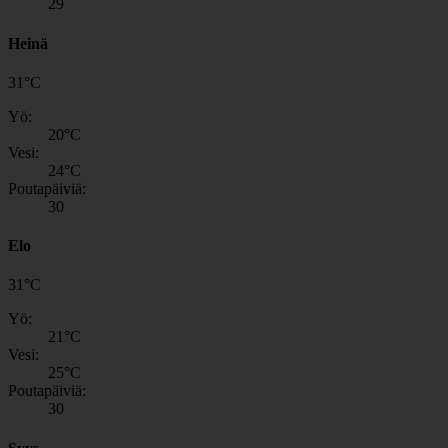
29
Heinä
31
°
C
Yö:
20
°C
Vesi:
24
°C
Poutapäiviä:
30
Elo
31
°
C
Yö:
21
°C
Vesi:
25
°C
Poutapäiviä:
30