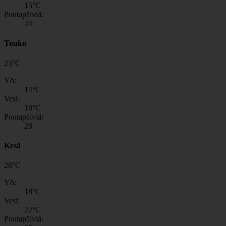
15
°C
Poutapäiviä:
24
Touko
23
°
C
Yö:
14
°C
Vesi:
18
°C
Poutapäiviä:
28
Kesä
28
°
C
Yö:
18
°C
Vesi:
22
°C
Poutapäiviä: