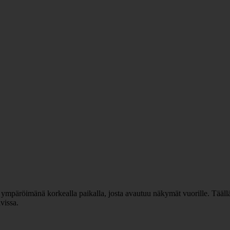
 ympäröimänä korkealla paikalla, josta avautuu näkymät vuorille. Täällä on 
vissa.