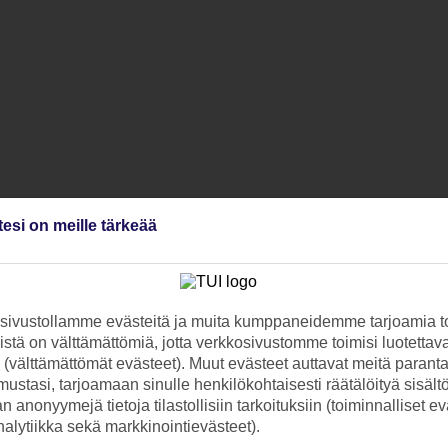
tesi on meille tärkeää
ivustollamme evästeitä ja muita kumppaneidemme tarjoamia to
stä on välttämättömiä, jotta verkkosivustomme toimisi luotettava
ti (välttämättömät evästeet). Muut evästeet auttavat meitä paran
ustasi, tarjoamaan sinulle henkilökohtaisesti räätälöityä sisält
 anonyymejä tietoja tilastollisiin tarkoituksiin (toiminnalliset ev
analytiikka sekä markkinointievästeet).