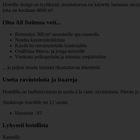
Hotellin design on tyylikästä; sisustuksessa on käytetty harmaan sävy
joka on kooltaan 4000 m².
Olea All Suitessa voit...
Rentoutua 300 m² suuruisella spa-osastolla
Nauttia kauneushoidoista
Käydä hyvinvarustetulla kuntosalilla
Osallistua fitness- ja jooga-tunneille
Vuokrata polkupyörän ja tutustua ympäristöön
... ja paljon muuta lomaasi rikastuttavaa tekemistä.
Useita ravintoloita ja baareja
Hotellilla on buffetravintola ja useita à la carte -ravintoloita. Päivän 
Alaikäraja hotellille on 12 vuotta.
Huoneita : 93
Lyhyesti hotellista
Rannalle