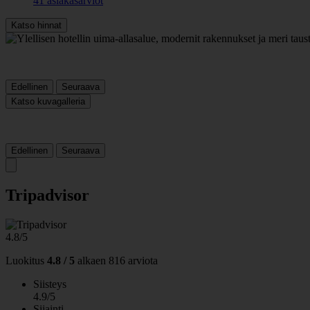
41 asiakasarviot
Katso hinnat
Edellinen
Seuraava
Katso kuvagalleria
Edellinen
Seuraava
Tripadvisor
4.8/5
Luokitus
4.8 / 5
alkaen
816 arviota
Siisteys
4.9/5
Sijainti