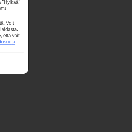
a "Hylkää"
ttu
ä. Voit
laidasta.
että voit
etosuoja
.