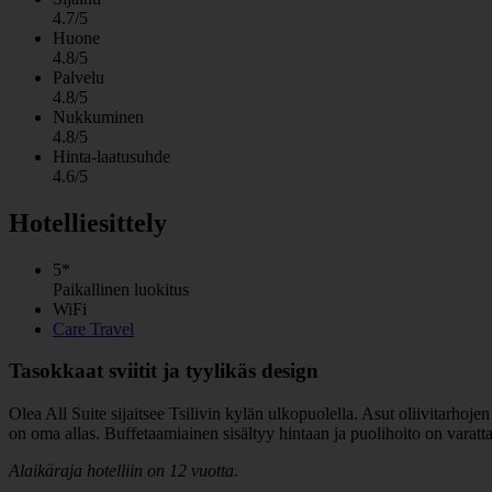
4.7/5
Huone
4.8/5
Palvelu
4.8/5
Nukkuminen
4.8/5
Hinta-laatusuhde
4.6/5
Hotelliesittely
5*
Paikallinen luokitus
WiFi
Care Travel
Tasokkaat sviitit ja tyylikäs design
Olea All Suite sijaitsee Tsilivin kylän ulkopuolella. Asut oliivitarhojen
on oma allas. Buffetaamiainen sisältyy hintaan ja puolihoito on varatta
Alaikäraja hotelliin on 12 vuotta.