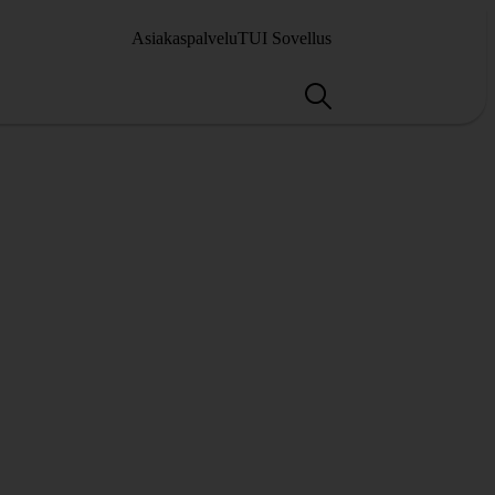
Asiakaspalvelu
TUI Sovellus