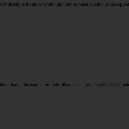
jä yhdistettynä luonnon väreihin ja luonnon materiaaleihin, jotka sopiva
ja illan aikana allasbaarista on mahdollisuus ostaa pientä syötävää, välipal