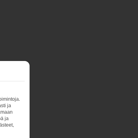
imintoja.
sti ja
tamaan
öä ja
ästeet,