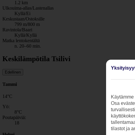
1.2 km
Ulkouima-allas/Lastenallas
Kyllä/Ei
Keskustaan/Ostoksille
799 m/800 m
Ravintola/Baari
Kyllä/Kyllä
Matka lentokentältä
n. 20–60 min.
Keskilämpötila Tsilivi
Yksityisyy
Edellinen
Tammi
14
°
C
Käytämme s
Osa evästei
Yö:
turvallises
8
°C
käyttökokem
Poutapäiviä:
tallentamaan
18
tilastot ja 
Helmi