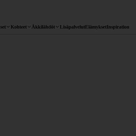
set
Kohteet
Äkkilähdöt
Lisäpalvelut
Elämykset
Inspiration