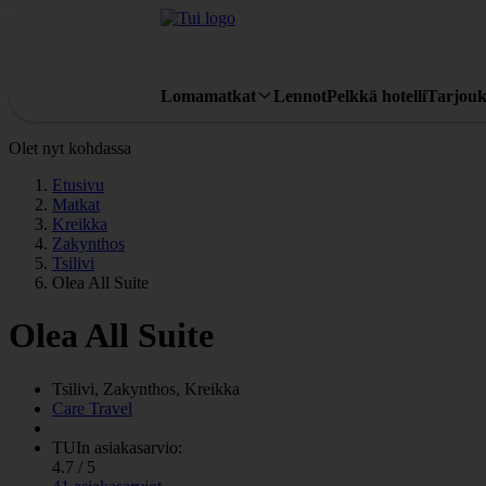
Lomamatkat
Lennot
Pelkkä hotelli
Tarjouk
Olet nyt kohdassa
Etusivu
Matkat
Kreikka
Zakynthos
Tsilivi
Olea All Suite
Olea All Suite
Tsilivi, Zakynthos, Kreikka
Care Travel
TUIn asiakasarvio:
4.7 / 5