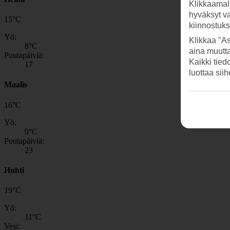
Klikkaamal
hyväksyt v
15
°
C
kiinnostuk
Yö:
Klikkaa "As
8
°C
aina muutt
Poutapäiviä:
Kaikki tied
17
luottaa sii
Maalis
16
°
C
Yö:
9
°C
Poutapäiviä:
23
Huhti
19
°
C
Yö:
11
°C
Vesi: