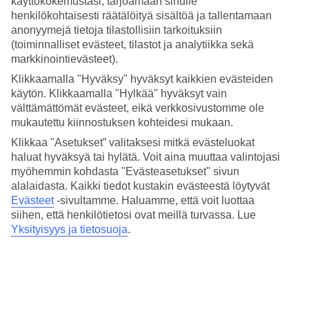
käyttökokemustasi, tarjoamaan sinulle
sadekuuroja. Heinä-elokuussa merivesi on noin 24–25 astetta, mikä
henkilökohtaisesti räätälöityä sisältöä ja tallentamaan
on ihanteellinen lämpötila kristallinkirkkaassa vedessä uimiselle!
Tutustu päivän ja yön keskilämpötiloihin, meriveden lämpötilaan
anonyymejä tietoja tilastollisiin tarkoituksiin
sekä poutapäivien määrään eri kuukausina.
(toiminnalliset evästeet, tilastot ja analytiikka sekä
markkinointievästeet).
Keskilämpötilat – Korcula
Klikkaamalla "Hyväksy" hyväksyt kaikkien evästeiden
käytön. Klikkaamalla "Hylkää" hyväksyt vain
Suositut hotellit kohteessa Korcula
välttämättömät evästeet, eikä verkkosivustomme ole
mukautettu kiinnostuksen kohteidesi mukaan.
Muita kohteita
Klikkaa "Asetukset” valitaksesi mitkä evästeluokat
haluat hyväksyä tai hylätä. Voit aina muuttaa valintojasi
Dubrovnik - Sää ja lämpötila
myöhemmin kohdasta "Evästeasetukset" sivun
Split - Sää ja lämpötila
Igrane - Sää ja lämpötila
alalaidasta. Kaikki tiedot kustakin evästeestä löytyvät
Podaca - Sää ja lämpötila
Evästeet
-sivultamme.
Haluamme, että voit luottaa
Gradac - Sää ja lämpötila
siihen, että henkilötietosi ovat meillä turvassa. Lue
Yksityisyys ja tietosuoja
.
Muita matkoja
Matkat Kroatia
Äkkilähdöt Kroatiaan
Hotellit Korcula
Matkat Korcula