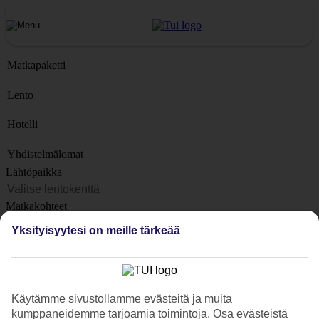
Matkapaketti
Lento
Hotelli
Yhdistelmälomat
Lähtöpaikka
Matkakohteet
Kohteet
Yksityisyytesi on meille tärkeää
Lähtöpäivä
Matkan kesto
1 viikko
Käytämme sivustollamme evästeitä ja muita
Matkustajien lukumäärä
kumppaneidemme tarjoamia toimintoja. Osa evästeistä