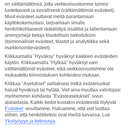
on välttämättömiä, jotta verkkosivustomme toimisi
Hae
luotettavasti ja turvallisesti (välttämättömät evästeet).
Muut evästeet auttavat meitä parantamaan
käyttökokemustasi, tarjoamaan sinulle
henkilökohtaisesti räätälöityä sisältöä ja tallentamaan
anonyymejä tietoja tilastollisiin tarkoituksiin
Olet nyt kohdassa
(toiminnalliset evästeet, tilastot ja analytiikka sekä
Etusivu
markkinointievästeet).
Matkat
Klikkaamalla "Hyväksy" hyväksyt kaikkien evästeiden
Kroatia
Istria
käytön. Klikkaamalla "Hylkää" hyväksyt vain
Porec
välttämättömät evästeet, eikä verkkosivustomme ole
Äkkilähdöt
mukautettu kiinnostuksen kohteidesi mukaan.
Klikkaa "Asetukset” valitaksesi mitkä evästeluokat
Äkkilähdöt Porec
haluat hyväksyä tai hylätä. Voit aina muuttaa valintojasi
myöhemmin kohdasta "Evästeasetukset" sivun
Haluatko reissuun helposti ja nopeasti? Katso äkkilähdöt
Porec
eli
alalaidasta. Kaikki tiedot kustakin evästeestä löytyvät
lomat lähiviikoille suorilla lennoilla tältä sivulta. Kun löydät sopivan
Evästeet
-sivultamme.
Haluamme, että voit luottaa
äkkilähdön
, varaa matkasi heti. Äkkilähdöillä paikkoja on rajoitetusti
siihen, että henkilötietosi ovat meillä turvassa. Lue
ja edullisimmat matkat myydään nopeasti! Huomioithan, että
Yksityisyys ja tietosuoja
.
äkkilähtöjä kohteeseen Porec ei ole aina tarjolla.