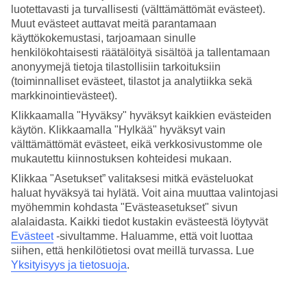
luotettavasti ja turvallisesti (välttämättömät evästeet).
Hae
Muut evästeet auttavat meitä parantamaan
käyttökokemustasi, tarjoamaan sinulle
henkilökohtaisesti räätälöityä sisältöä ja tallentamaan
anonyymejä tietoja tilastollisiin tarkoituksiin
(toiminnalliset evästeet, tilastot ja analytiikka sekä
Olet nyt kohdassa
markkinointievästeet).
Etusivu
Klikkaamalla "Hyväksy" hyväksyt kaikkien evästeiden
Matkat
käytön. Klikkaamalla "Hylkää" hyväksyt vain
Kroatia
Istria
välttämättömät evästeet, eikä verkkosivustomme ole
Vrsar
mukautettu kiinnostuksen kohteidesi mukaan.
All Inclusive
Klikkaa "Asetukset” valitaksesi mitkä evästeluokat
haluat hyväksyä tai hylätä. Voit aina muuttaa valintojasi
All Inclusive Vrsar
myöhemmin kohdasta "Evästeasetukset" sivun
alalaidasta. Kaikki tiedot kustakin evästeestä löytyvät
Muita kohteita
Evästeet
-sivultamme.
Haluamme, että voit luottaa
siihen, että henkilötietosi ovat meillä turvassa. Lue
All Inclusive Dubrovnik
Yksityisyys ja tietosuoja
.
All Inclusive Rovinj
All Inclusive Pula
All Inclusive Brac