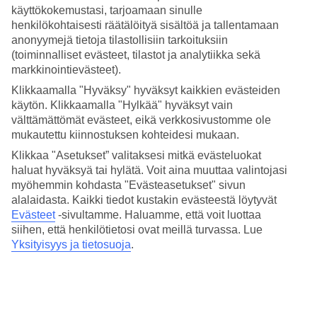
4.5/5
käyttökokemustasi, tarjoamaan sinulle
Hinta-laatusuhde
henkilökohtaisesti räätälöityä sisältöä ja tallentamaan
4.1/5
anonyymejä tietoja tilastollisiin tarkoituksiin
(toiminnalliset evästeet, tilastot ja analytiikka sekä
Hotelliesittely
markkinointievästeet).
4*
Klikkaamalla "Hyväksy" hyväksyt kaikkien evästeiden
Paikallinen luokitus
käytön. Klikkaamalla "Hylkää" hyväksyt vain
välttämättömät evästeet, eikä verkkosivustomme ole
Historiallisessa korttelissa, lähellä rantaa
mukautettu kiinnostuksen kohteidesi mukaan.
Klikkaa "Asetukset” valitaksesi mitkä evästeluokat
Hotelli Marmont Heritage sijaitsee Splitin sydämessä, kaupungin
vanhemmassa korttelissa. Lähimpään rantaan on noin kymmenen
haluat hyväksyä tai hylätä. Voit aina muuttaa valintojasi
minuutin matka. Täällä olet myös lähellä historiallisia nähtävyyksiä,
myöhemmin kohdasta "Evästeasetukset" sivun
kuten Diocletianuksen palatsi.
alalaidasta. Kaikki tiedot kustakin evästeestä löytyvät
Evästeet
-sivultamme.
Haluamme, että voit luottaa
Hotellilla on pieni baari ja WiFi yleisissä tiloissa. Lisäksi
siihen, että henkilötietosi ovat meillä turvassa. Lue
mahdollisuus spa-hoitoihin.
Yksityisyys ja tietosuoja
.
Kaikissa huoneissa on:
Ilmastointi
Tallelokero
Puhelin ja tv