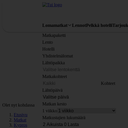
Lomamatkat
Lennot
Pelkkä hotelli
Tarjouk
Matkapaketti
Lento
Hotelli
Yhdistelmälomat
Lähtöpaikka
Matkakohteet
Kohteet
Lähtöpäivä
Matkan kesto
Olet nyt kohdassa
1 viikko
Etusivu
Matkustajien lukumäärä
Matkat
Kypros