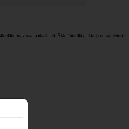
n äkkilähdön, varaa matkasi heti. Äkkilähdöillä paikkoja on rajoitetusti
.