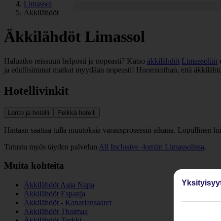
Limassol
Äkkilähdöt
Äkkilähdöt Limassol
Haluatko reissuun helposti ja nopeasti? Katso
äkkilähdöt
Limassoliin
e
ja edullisimmat matkat myydään nopeasti! Huomioithan, että äkkilähtöj
Hotellivinkit
Lento ja hotelli
Pelkkä hotelli
Hintaan saattaa tulla muutoksia varausprosessin aikana. Lopullinen h
Tutustu myös täyden palvelun
All Inclusive -lomiin Limassolissa
.
Muita kohteita
Yksityisyy
Äkkilähdöt Agia Napa
Äkkilähdöt Espanja
Äkkilähdöt - Kanariansaaret
Äkkilähdöt Thaimaa
Äkkilähdöt Turkki