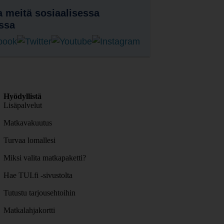
 meitä sosiaalisessa
ssa
Hyödyllistä
Lisäpalvelut
Matkavakuutus
Turvaa lomallesi
Miksi valita matkapaketti?
Hae TUI.fi -sivustolta
Tutustu tarjousehtoihin
Matkalahjakortti