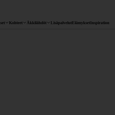
set
Kohteet
Äkkilähdöt
Lisäpalvelut
Elämykset
Inspiration