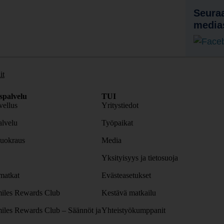
Seuraa
media
it
spalvelu
TUI
ellus
Yritystiedot
lvelu
Työpaikat
uokraus
Media
Yksityisyys ja tietosuoja
atkat
Evästeasetukset
iles Rewards Club
Kestävä matkailu
iles Rewards Club – Säännöt ja
Yhteistyökumppanit