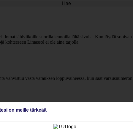
Hae
li lomat lähiviikoille suorilla lennoilla tältä sivulta. Kun löydät sopiva
ä kohteeseen Limassol ei ole aina tarjolla.
inta vahvistuu vasta varauksen loppuvaiheessa, kun saat varausnumeron
tesi on meille tärkeää