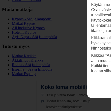
Käytämme s
Muita matkoja
Osa evästei
turvallises
Kypros - Sää ja lämpötila
käyttökokem
Matkat Kypros
tallentamaan
All Inclusive Kypros
tilastot ja 
Hotellit Kypros
Agia Napa - Sää ja lämpötila
Klikkaamal
hyväksyt v
Tutustu myös
kiinnostuk
Klikkaa "As
Matkat Kreikka
Äkkilähdöt Kreikka
aina muutt
Rodos - Sää ja lämpötila
Kaikki tied
Espanja - Sää ja lämpötila
luottaa sii
Matkat Espanja
Koko loma mobiilissa.
Lataa
Etsi ja varaa lomia, lentoja ja hotelleja
Tiedot lennoista, hotellista ja
lentokenttäkuljetuksista