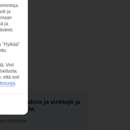
imintoja.
sti ja
tamaan
öä ja
ästeet,
a "Hylkää"
ttu
ä. Voit
laidasta.
että voit
etosuoja
.
nota tarjouksia ja vinkkejä ja
a uutuuksista.
laa uutiskirje