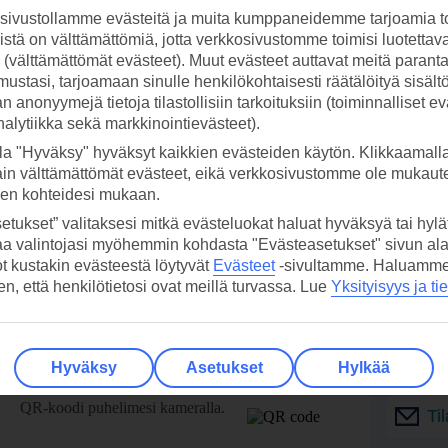
ivustollamme evästeitä ja muita kumppaneidemme tarjoamia to
stä on välttämättömiä, jotta verkkosivustomme toimisi luotettava
ti (välttämättömät evästeet). Muut evästeet auttavat meitä paran
ustasi, tarjoamaan sinulle henkilökohtaisesti räätälöityä sisält
 anonyymejä tietoja tilastollisiin tarkoituksiin (toiminnalliset ev
analytiikka sekä markkinointievästeet).
la "Hyväksy" hyväksyt kaikkien evästeiden käytön. Klikkaamall
ain välttämättömät evästeet, eikä verkkosivustomme ole mukaute
sen kohteidesi mukaan.
etukset” valitaksesi mitkä evästeluokat haluat hyväksyä tai hylät
aa valintojasi myöhemmin kohdasta "Evästeasetukset" sivun ala
ot kustakin evästeestä löytyvät
Evästeet
-sivultamme.
Haluamme, 
hen, että henkilötietosi ovat meillä turvassa. Lue
Yksityisyys ja ti
 TUI-sovellus nyt!
Vastaa
Hyväksy
Asetukset
Hylkää
tietoj
Lataa sovellus kätevästi lukemalla
QR-koodi puhelimesi kameralla.
Ti