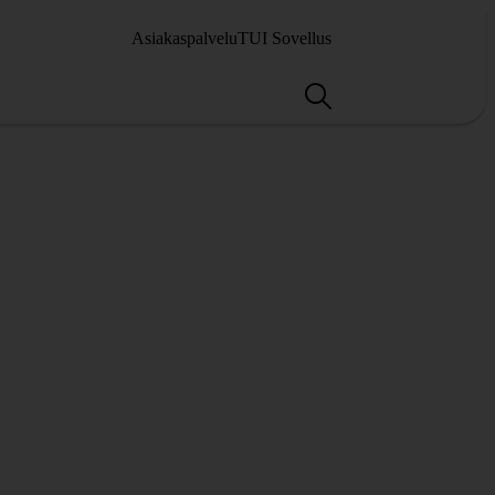
Asiakaspalvelu
TUI Sovellus