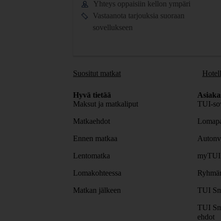
Yhteys oppaisiin kellon ympäri
Vastaanota tarjouksia suoraan
sovellukseen
Suositut matkat
Hotell
Hyvä tietää
Asiaka
Maksut ja matkaliput
TUI-sov
Matkaehdot
Lomapa
Ennen matkaa
Autonv
Lentomatka
myTUI
Lomakohteessa
Ryhmäm
Matkan jälkeen
TUI Sm
TUI Sm
ehdot