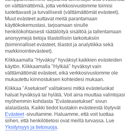
on välttämättömiä, jotta verkkosivustomme toimisi
Hae
luotettavasti ja turvallisesti (välttämättömät evästeet).
Muut evästeet auttavat meitä parantamaan
käyttökokemustasi, tarjoamaan sinulle
henkilökohtaisesti räätälöityä sisältöä ja tallentamaan
Olet nyt kohdassa
anonyymejä tietoja tilastollisiin tarkoituksiin
(toiminnalliset evästeet, tilastot ja analytiikka sekä
Etusivu
markkinointievästeet).
Matkat
Kypros
Klikkaamalla "Hyväksy" hyväksyt kaikkien evästeiden
Pafos
käytön. Klikkaamalla "Hylkää" hyväksyt vain
Äkkilähdöt
välttämättömät evästeet, eikä verkkosivustomme ole
mukautettu kiinnostuksen kohteidesi mukaan.
Äkkilähdöt Pafos
Klikkaa "Asetukset” valitaksesi mitkä evästeluokat
haluat hyväksyä tai hylätä. Voit aina muuttaa valintojasi
Haluatko reissuun helposti ja nopeasti? Katso äkkilähdöt
Pafokselle
myöhemmin kohdasta "Evästeasetukset" sivun
eli lomat lähiviikoille suorilla lennoilla tältä sivulta. Kun löydät
alalaidasta. Kaikki tiedot kustakin evästeestä löytyvät
sopivan äkkilähdön, varaa matkasi heti.
Äkkilähdöillä
paikkoja on
Evästeet
-sivultamme.
Haluamme, että voit luottaa
rajoitetusti ja edullisimmat matkat myydään nopeasti! Huomioithan,
siihen, että henkilötietosi ovat meillä turvassa. Lue
että äkkilähtöjä kohteeseen Pafos ei ole aina tarjolla.
Yksityisyys ja tietosuoja
.
Hotellivinkit