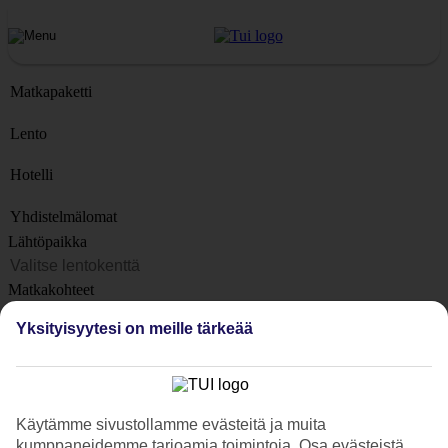
Matkapaketti
Lento
Hotelli
Yhdistelmälomat
Lähtöpaikka
Matkakohteet
Kohteet
Yksityisyytesi on meille tärkeää
Lähtöpäivä
Matkan kesto
1 viikko
Käytämme sivustollamme evästeitä ja muita
Matkustajien lukumäärä
kumppaneidemme tarjoamia toimintoja. Osa evästeistä