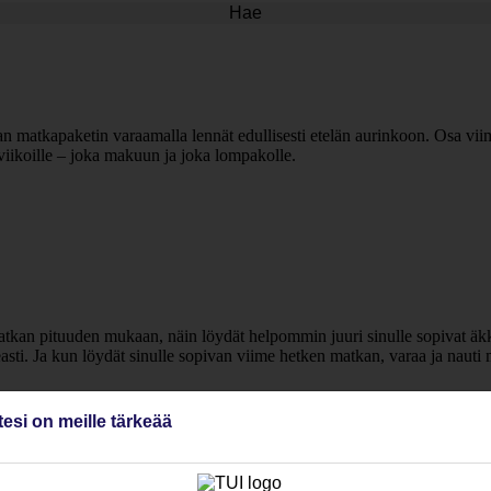
Hae
n matkapaketin varaamalla lennät edullisesti etelän aurinkoon. Osa vii
viikoille – joka makuun ja joka lompakolle.
atkan pituuden mukaan, näin löydät helpommin juuri sinulle sopivat äkki
useasti. Ja kun löydät sinulle sopivan viime hetken matkan, varaa ja nauti
tesi on meille tärkeää