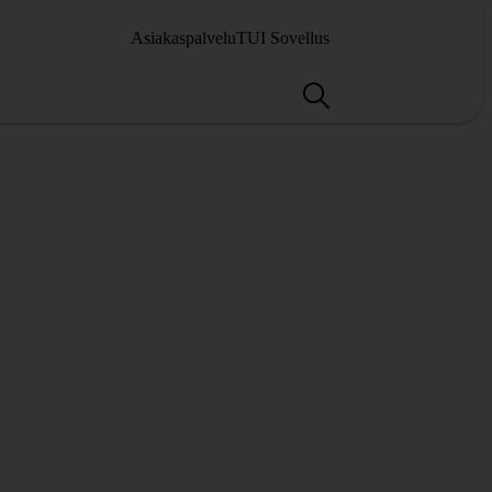
Asiakaspalvelu
TUI Sovellus