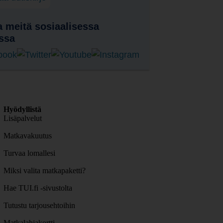
 meitä sosiaalisessa
ssa
Hyödyllistä
Lisäpalvelut
Matkavakuutus
Turvaa lomallesi
Miksi valita matkapaketti?
Hae TUI.fi -sivustolta
Tutustu tarjousehtoihin
Matkalahjakortti