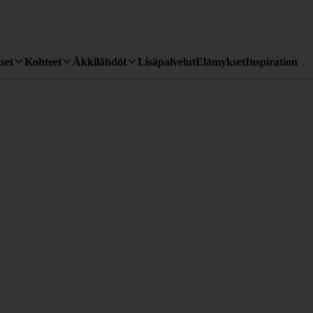
set
Kohteet
Äkkilähdöt
Lisäpalvelut
Elämykset
Inspiration