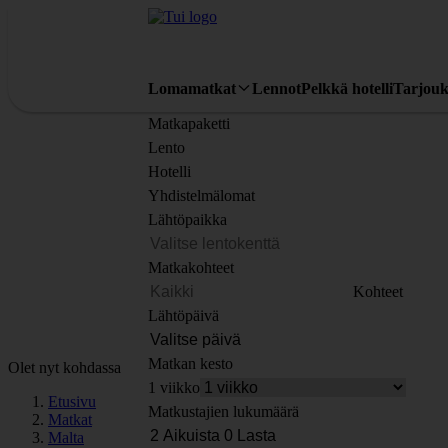
Lomamatkat
Lennot
Pelkkä hotelli
Tarjouk
Matkapaketti
Lento
Hotelli
Yhdistelmälomat
Lähtöpaikka
Matkakohteet
Kohteet
Lähtöpäivä
Matkan kesto
Olet nyt kohdassa
1 viikko
Etusivu
Matkustajien lukumäärä
Matkat
Malta