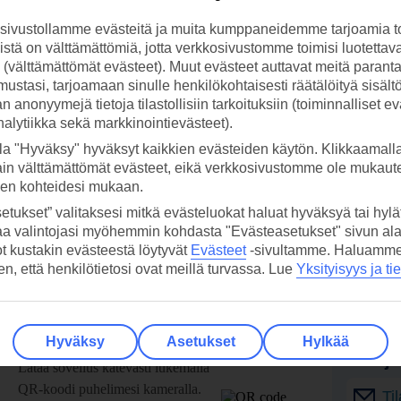
ivustollamme evästeitä ja muita kumppaneidemme tarjoamia to
stä on välttämättömiä, jotta verkkosivustomme toimisi luotettava
ti (välttämättömät evästeet). Muut evästeet auttavat meitä paran
ustasi, tarjoamaan sinulle henkilökohtaisesti räätälöityä sisält
 anonyymejä tietoja tilastollisiin tarkoituksiin (toiminnalliset ev
analytiikka sekä markkinointievästeet).
la "Hyväksy" hyväksyt kaikkien evästeiden käytön. Klikkaamall
ain välttämättömät evästeet, eikä verkkosivustomme ole mukaute
sen kohteidesi mukaan.
etukset” valitaksesi mitkä evästeluokat haluat hyväksyä tai hylät
aa valintojasi myöhemmin kohdasta "Evästeasetukset" sivun ala
ot kustakin evästeestä löytyvät
Evästeet
-sivultamme.
Haluamme, 
hen, että henkilötietosi ovat meillä turvassa. Lue
Yksityisyys ja ti
 TUI-sovellus nyt!
Vastaa
Hyväksy
Asetukset
Hylkää
tietoj
Lataa sovellus kätevästi lukemalla
QR-koodi puhelimesi kameralla.
Ti