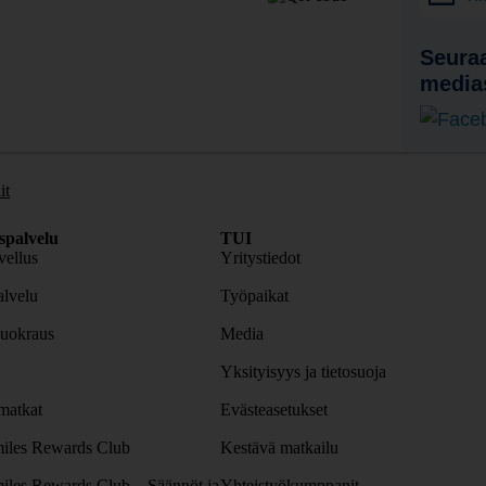
Seuraa
media
it
spalvelu
TUI
ellus
Yritystiedot
lvelu
Työpaikat
uokraus
Media
Yksityisyys ja tietosuoja
atkat
Evästeasetukset
iles Rewards Club
Kestävä matkailu
iles Rewards Club – Säännöt ja
Yhteistyökumppanit