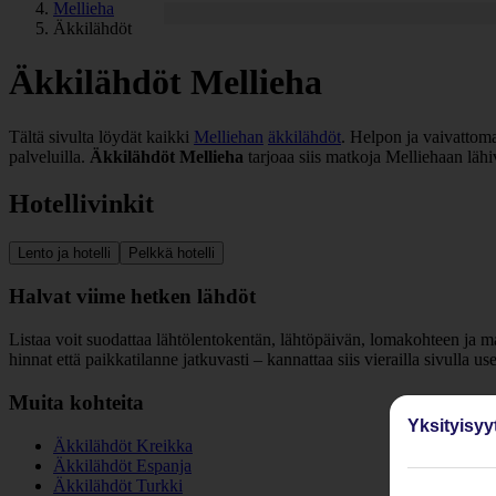
Mellieha
Äkkilähdöt
Äkkilähdöt Mellieha
Tältä sivulta löydät kaikki
Melliehan
äkkilähdöt
. Helpon ja vaivattoma
palveluilla.
Äkkilähdöt Mellieha
tarjoaa siis matkoja Melliehaan lähi
Hotellivinkit
Lento ja hotelli
Pelkkä hotelli
Halvat viime hetken lähdöt
Listaa voit suodattaa lähtölentokentän, lähtöpäivän, lomakohteen ja m
hinnat että paikkatilanne jatkuvasti – kannattaa siis vierailla sivulla 
Muita kohteita
Yksityisyy
Äkkilähdöt Kreikka
Äkkilähdöt Espanja
Äkkilähdöt Turkki