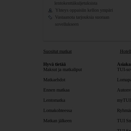
lentokenttäkuljetuksista
Yhteys oppaisiin kellon ympäri
Vastaanota tarjouksia suoraan
sovellukseen
Suositut matkat
Hotell
Hyvä tietää
Asiaka
Maksut ja matkaliput
TUI-sov
Matkaehdot
Lomapa
Ennen matkaa
Autonv
Lentomatka
myTUI
Lomakohteessa
Ryhmäm
Matkan jälkeen
TUI Sm
TUI Sm