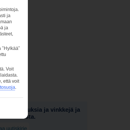
imintoja.
sti ja
tamaan
öä ja
ästeet,
a "Hylkää"
ttu
ä. Voit
laidasta.
että voit
etosuoja
.
nota tarjouksia ja vinkkejä ja
a uutuuksista.
laa uutiskirje