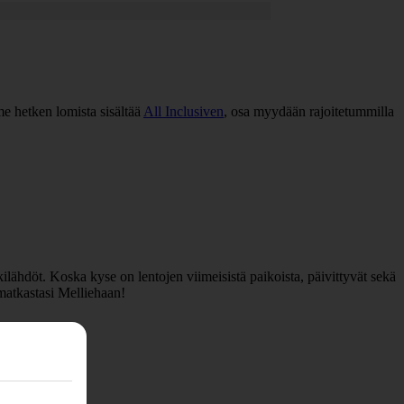
me hetken lomista sisältää
All Inclusiven
, osa myydään rajoitetummilla
lähdöt. Koska kyse on lentojen viimeisistä paikoista, päivittyvät sekä
 matkastasi Melliehaan!