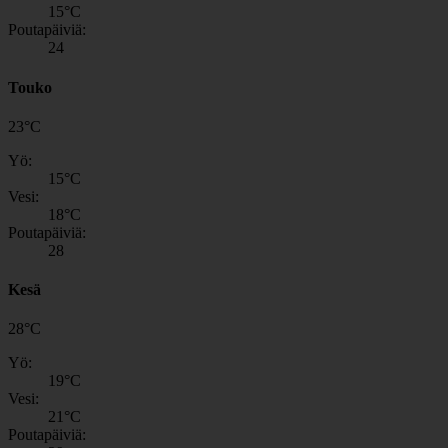
15
°C
Poutapäiviä:
24
Touko
23
°
C
Yö:
15
°C
Vesi:
18
°C
Poutapäiviä:
28
Kesä
28
°
C
Yö:
19
°C
Vesi:
21
°C
Poutapäiviä: