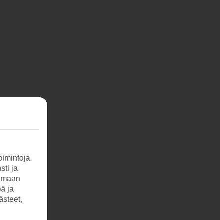
imintoja.
sti ja
tamaan
öä ja
ästeet,