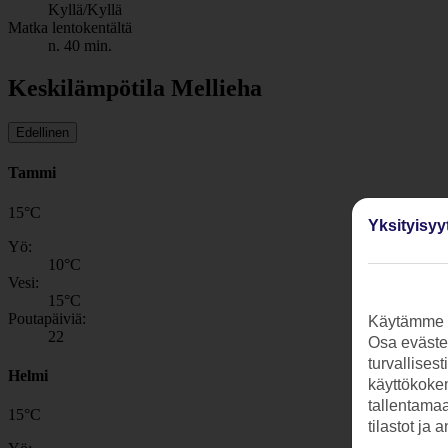
Kyllä/Kyllä
Matka lentokentältä
n. 40 min.
Keskilämpötila Mellieha
Edellinen
Tammi
15
°
C
Yksityisyy
Yö:
10
°C
Vesi:
15
°C
Poutapäiviä:
Käytämme s
22
Osa evästei
turvallises
Helmi
käyttökokem
tallentamaan
15
°
C
tilastot ja 