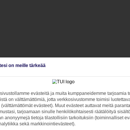
tesi on meille tärkeää
ivustollamme evästeitä ja muita kumppaneidemme tarjoamia to
stä on välttämättömiä, jotta verkkosivustomme toimisi luotettava
ti (välttämättömät evästeet). Muut evästeet auttavat meitä paran
ustasi, tarjoamaan sinulle henkilökohtaisesti räätälöityä sisält
 anonyymejä tietoja tilastollisiin tarkoituksiin (toiminnalliset ev
analytiikka sekä markkinointievästeet).