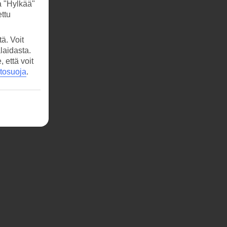
a "Hylkää"
ttu
ä. Voit
laidasta.
että voit
etosuoja
.