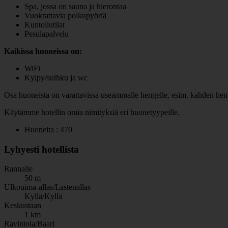
Spa, jossa on sauna ja hierontaa
Vuokrattavia polkupyöriä
Kuntoilutilat
Pesulapalvelu
Kaikissa huoneissa on:
WiFi
Kylpy/suihku ja wc
Osa huoneista on varattavissa useammalle hengelle, esim. kahden henge
Käytämme hotellin omia nimityksiä eri huonetyypeille.
Huoneita : 470
Lyhyesti hotellista
Rannalle
50 m
Ulkouima-allas/Lastenallas
Kyllä/Kyllä
Keskustaan
1 km
Ravintola/Baari