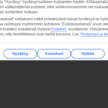
la "Hyväksy" hyväksyt kaikkien evästeiden käytön. Klikkaamall
ain välttämättömät evästeet, eikä verkkosivustomme ole mukaute
sen kohteidesi mukaan.
etukset” valitaksesi mitkä evästeluokat haluat hyväksyä tai hylät
aa valintojasi myöhemmin kohdasta "Evästeasetukset" sivun ala
ot kustakin evästeestä löytyvät
Evästeet
-sivultamme.
Haluamme, 
hen, että henkilötietosi ovat meillä turvassa. Lue
Yksityisyys ja ti
Hyväksy
Asetukset
Hylkää