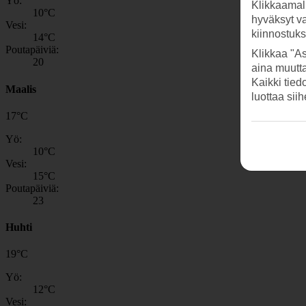
Yö:
Klikkaamal
10
°C
hyväksyt v
Vesi:
kiinnostuk
14
°C
Poutapäiviä:
Klikkaa "As
20
aina muutt
Kaikki tied
Maalis
luottaa sii
17
°
C
Yö:
10
°C
Vesi:
15
°C
Poutapäiviä:
23
Huhti
19
°
C
Yö:
12
°C
Vesi: