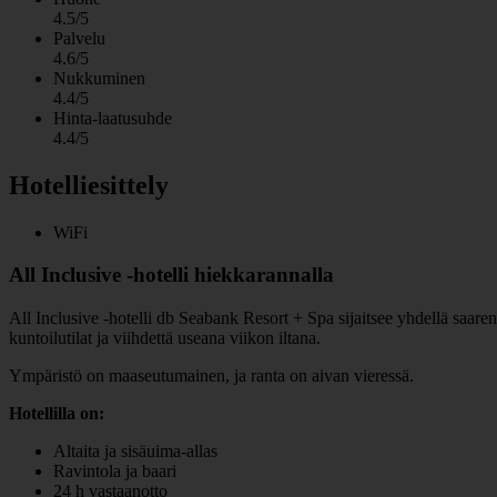
4.5/5
Palvelu
4.6/5
Nukkuminen
4.4/5
Hinta-laatusuhde
4.4/5
Hotelliesittely
WiFi
All Inclusive -hotelli hiekkarannalla
All Inclusive -hotelli db Seabank Resort + Spa sijaitsee yhdellä saaren 
kuntoilutilat ja viihdettä useana viikon iltana.
Ympäristö on maaseutumainen, ja ranta on aivan vieressä.
Hotellilla on:
Altaita ja sisäuima-allas
Ravintola ja baari
24 h vastaanotto