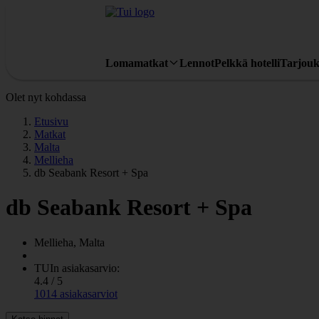
Lomamatkat
Lennot
Pelkkä hotelli
Tarjouk
Olet nyt kohdassa
Etusivu
Matkat
Malta
Mellieha
db Seabank Resort + Spa
db Seabank Resort + Spa
Mellieha, Malta
TUIn asiakasarvio:
4.4 / 5
1014 asiakasarviot