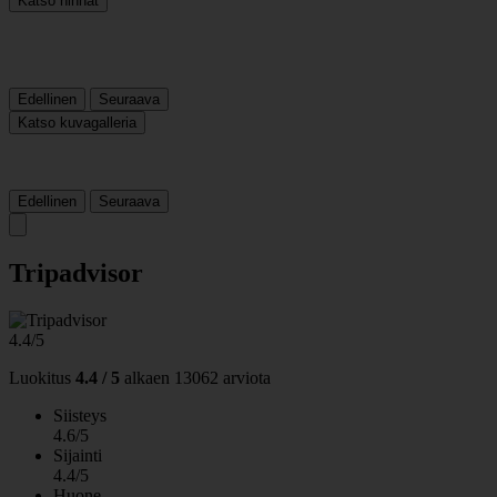
Katso hinnat
Edellinen
Seuraava
Katso kuvagalleria
Edellinen
Seuraava
Tripadvisor
4.4/5
Luokitus
4.4 / 5
alkaen
13062 arviota
Siisteys
4.6/5
Sijainti
4.4/5
Huone