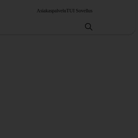
Asiakaspalvelu
TUI Sovellus