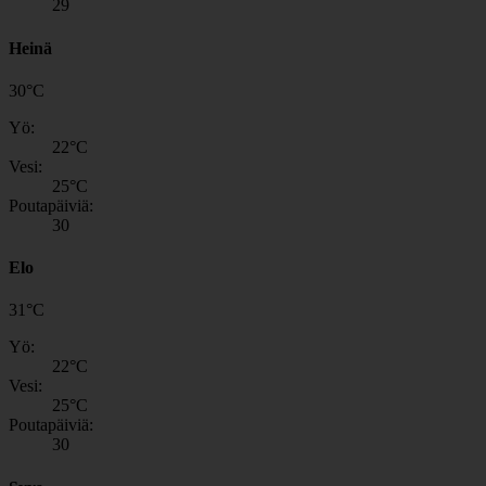
29
Heinä
30
°
C
Yö:
22
°C
Vesi:
25
°C
Poutapäiviä:
30
Elo
31
°
C
Yö:
22
°C
Vesi:
25
°C
Poutapäiviä:
30