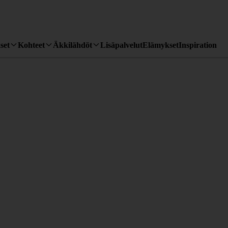
set
Kohteet
Äkkilähdöt
Lisäpalvelut
Elämykset
Inspiration