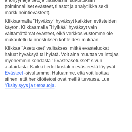
anonyymejä tietoja tilastollisiin tarkoituksiin
Hinta-laatusuhde
(toiminnalliset evästeet, tilastot ja analytiikka sekä
4.2/5
markkinointievästeet).
Hotelliesittely
Klikkaamalla "Hyväksy" hyväksyt kaikkien evästeiden
käytön. Klikkaamalla "Hylkää" hyväksyt vain
4*
välttämättömät evästeet, eikä verkkosivustomme ole
Paikallinen luokitus
mukautettu kiinnostuksen kohteidesi mukaan.
4 tähden hotelli Holm Boutique & Spa kohteessa St Julian's on
Klikkaa "Asetukset” valitaksesi mitkä evästeluokat
hotelli, jolla on baari, aamiaisbuffet ja WiFi. Hotellilla voit nauttia
haluat hyväksyä tai hylätä. Voit aina muuttaa valintojasi
palveluista kuten hieronta ja sauna. Jos matkustat lasten kanssa, on
myöhemmin kohdasta "Evästeasetukset" sivun
lapsille lastenhoito ja lastenkerho/miniklubi. Alueella on
alalaidasta. Kaikki tiedot kustakin evästeestä löytyvät
pysäköintimahdollisuus. Hotelli on uudistettu viimeksi vuonna 2019.
Evästeet
-sivultamme.
Haluamme, että voit luottaa
Hotelli hyväksyy seuraavat luottokortit: American Express, Diners
Club, EC Maestro, Mastercard ja Visa.
siihen, että henkilötietosi ovat meillä turvassa. Lue
Yksityisyys ja tietosuoja
.
Lyhyesti hotellista
Ulkouima-allas
Kyllä
Ravintola/Baari
Kyllä/Kyllä
Matka lentokentältä
n. 20 min.