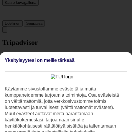
Katso kuvagalleria
Edellinen
Seuraava
Tripadvisor
4.4/5
Yksityisyytesi on meille tärkeää
Luokitus
4.4 / 5
alkaen
164 arviota
Siisteys
4.8/5
Käytämme sivustollamme evästeitä ja muita
Sijainti
kumppaneidemme tarjoamia toimintoja. Osa evästeistä
4.4/5
on välttämättömiä, jotta verkkosivustomme toimisi
Huone
4.6/5
luotettavasti ja turvallisesti (välttämättömät evästeet).
Palvelu
Muut evästeet auttavat meitä parantamaan
4.4/5
käyttökokemustasi, tarjoamaan sinulle
Nukkuminen
henkilökohtaisesti räätälöityä sisältöä ja tallentamaan
4.6/5