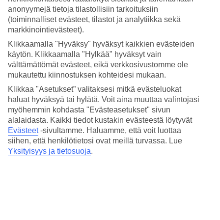
Hinta-laatusuhde
anonyymejä tietoja tilastollisiin tarkoituksiin
4.1/5
(toiminnalliset evästeet, tilastot ja analytiikka sekä
markkinointievästeet).
Hotelliesittely
Klikkaamalla "Hyväksy" hyväksyt kaikkien evästeiden
5*
käytön. Klikkaamalla "Hylkää" hyväksyt vain
Paikallinen luokitus
välttämättömät evästeet, eikä verkkosivustomme ole
mukautettu kiinnostuksen kohteidesi mukaan.
5 tähden hotelli Hotel Intercontinental Malta kohteessa St Julian's on
hotelli, jolla on baari, aamiaisbuffet ja WiFi. Hotellilla voit nauttia
Klikkaa "Asetukset” valitaksesi mitkä evästeluokat
palveluista kuten hieronta ja sauna. Jos matkustat lasten kanssa, on
haluat hyväksyä tai hylätä. Voit aina muuttaa valintojasi
lapsille lastenhoito ja lastenallas. Alueella on
myöhemmin kohdasta "Evästeasetukset" sivun
pysäköintimahdollisuus. Hotelli on uudistettu viimeksi vuonna 2009.
alalaidasta. Kaikki tiedot kustakin evästeestä löytyvät
Hotelli hyväksyy seuraavat luottokortit: American Express, Diners
Evästeet
-sivultamme.
Haluamme, että voit luottaa
Club, EC Maestro, Mastercard ja Visa.
siihen, että henkilötietosi ovat meillä turvassa. Lue
Lyhyesti hotellista
Yksityisyys ja tietosuoja
.
Rannalle
200 m
Ulkouima-allas
Kyllä
Ravintola/Baari
Kyllä/Kyllä