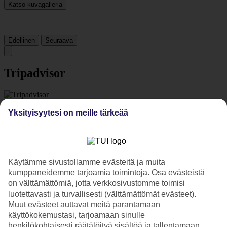
Katso kuvagalleria
Edellinen
Seuraava
Tripadvisor
4.1/5
Yksityisyytesi on meille tärkeää
Luokitus
4.1 / 5
alkaen
6036 arviota
Siisteys
4.3/5
Sijainti
Käytämme sivustollamme evästeitä ja muita
4.1/5
kumppaneidemme tarjoamia toimintoja. Osa evästeistä
Huone
on välttämättömiä, jotta verkkosivustomme toimisi
4.2/5
Palvelu
luotettavasti ja turvallisesti (välttämättömät evästeet).
4.4/5
Muut evästeet auttavat meitä parantamaan
Nukkuminen
käyttökokemustasi, tarjoamaan sinulle
4.3/5
henkilökohtaisesti räätälöityä sisältöä ja tallentamaan