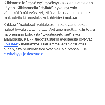
Hinta-laatusuhde
Klikkaamalla "Hyväksy" hyväksyt kaikkien evästeiden
3.7/5
käytön. Klikkaamalla "Hylkää" hyväksyt vain
välttämättömät evästeet, eikä verkkosivustomme ole
Hotelliesittely
mukautettu kiinnostuksen kohteidesi mukaan.
Klikkaa "Asetukset” valitaksesi mitkä evästeluokat
3*
Paikallinen luokitus
haluat hyväksyä tai hylätä. Voit aina muuttaa valintojasi
myöhemmin kohdasta "Evästeasetukset" sivun
3 tähden hotelli IKYK Hotel kohteessa St Julian's on hotelli, jolla on
alalaidasta. Kaikki tiedot kustakin evästeestä löytyvät
baari, WiFi ja uima-allas.
Evästeet
-sivultamme.
Haluamme, että voit luottaa
siihen, että henkilötietosi ovat meillä turvassa. Lue
Lyhyesti hotellista
Yksityisyys ja tietosuoja
.
Ulkouima-allas
Kyllä
Ravintola/Baari
Kyllä/Kyllä
Matka lentokentältä
n. 20 min.
Keskilämpötila St. Julian's
Edellinen