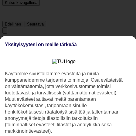
Katso kuvagalleria
Edellinen
Seuraava
Tripadvisor
Yksityisyytesi on meille tärkeää
3.7/5
Luokitus
3.7 / 5
alkaen
107 arviota
Käytämme sivustollamme evästeitä ja muita
kumppaneidemme tarjoamia toimintoja. Osa evästeistä
Siisteys
on välttämättömiä, jotta verkkosivustomme toimisi
4/5
luotettavasti ja turvallisesti (välttämättömät evästeet).
Sijainti
4.1/5
Muut evästeet auttavat meitä parantamaan
Huone
käyttökokemustasi, tarjoamaan sinulle
3.6/5
henkilökohtaisesti räätälöityä sisältöä ja tallentamaan
Palvelu
anonyymejä tietoja tilastollisiin tarkoituksiin
4/5
(toiminnalliset evästeet, tilastot ja analytiikka sekä
Nukkuminen
markkinointievästeet).
3.6/5