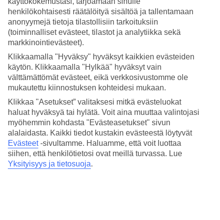
käyttökokemustasi, tarjoamaan sinulle
Hinta-laatusuhde
4.5/5
henkilökohtaisesti räätälöityä sisältöä ja tallentamaan
anonyymejä tietoja tilastollisiin tarkoituksiin
Hotelliesittely
(toiminnalliset evästeet, tilastot ja analytiikka sekä
markkinointievästeet).
5*
Klikkaamalla "Hyväksy" hyväksyt kaikkien evästeiden
Paikallinen luokitus
käytön. Klikkaamalla "Hylkää" hyväksyt vain
välttämättömät evästeet, eikä verkkosivustomme ole
5 tähden hotelli Malta Marriott Resort & Spa kohteessa St Julian's
on hotelli, jolla on baari, aamiaisbuffet ja WiFi. Hotellilla voit nauttia
mukautettu kiinnostuksen kohteidesi mukaan.
palveluista kuten hieronta ja sauna. Jos matkustat lasten kanssa, on
Klikkaa "Asetukset” valitaksesi mitkä evästeluokat
lapsille lastenkerho/miniklubi ja lastenallas. Alueella on
haluat hyväksyä tai hylätä. Voit aina muuttaa valintojasi
pysäköintimahdollisuus. Hotelli on uudistettu viimeksi vuonna 2019.
Hotelli hyväksyy seuraavat luottokortit: American Express, Diners
myöhemmin kohdasta "Evästeasetukset" sivun
Club, Mastercard ja Visa.
alalaidasta. Kaikki tiedot kustakin evästeestä löytyvät
Evästeet
-sivultamme.
Haluamme, että voit luottaa
Lyhyesti hotellista
siihen, että henkilötietosi ovat meillä turvassa. Lue
Yksityisyys ja tietosuoja
.
Rannalle
290 m
Ulkouima-allas/Lastenallas
Kyllä/Kyllä
Ravintola/Baari
Kyllä/Kyllä