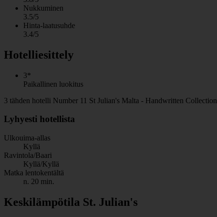
Nukkuminen
3.5/5
Hinta-laatusuhde
3.4/5
Hotelliesittely
3*
Paikallinen luokitus
3 tähden hotelli Number 11 St Julian's Malta - Handwritten Collection k
Lyhyesti hotellista
Ulkouima-allas
Kyllä
Ravintola/Baari
Kyllä/Kyllä
Matka lentokentältä
n. 20 min.
Keskilämpötila St. Julian's