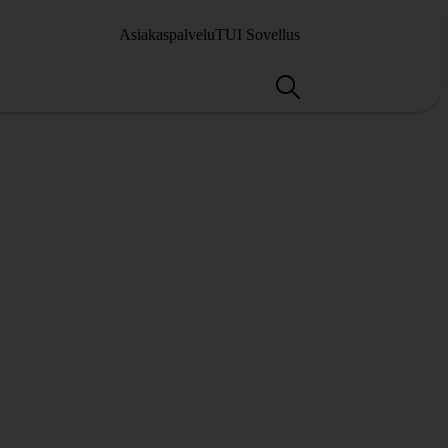
Asiakaspalvelu
TUI Sovellus