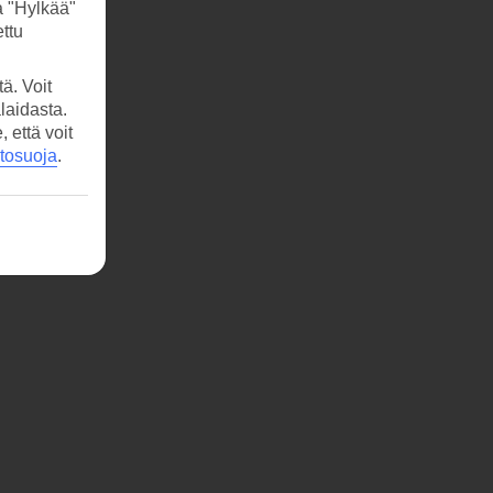
a "Hylkää"
ttu
ä. Voit
laidasta.
että voit
etosuoja
.