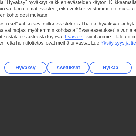
la "Hyväksy" hyväksyt kaikkien evästeiden käytön. Klikkaamall
ain välttämättömät evästeet, eikä verkkosivustomme ole mukaute
sen kohteidesi mukaan.
etukset” valitaksesi mitkä evästeluokat haluat hyväksyä tai hylät
aa valintojasi myöhemmin kohdasta "Evästeasetukset" sivun ala
ot kustakin evästeestä löytyvät
Evästeet
-sivultamme.
Haluamme, 
hen, että henkilötietosi ovat meillä turvassa. Lue
Yksityisyys ja ti
Hyväksy
Asetukset
Hylkää