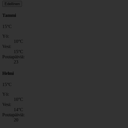
Edellinen
Tammi
15
°
C
Yö:
10
°C
Vesi:
15
°C
Poutapäiviä:
23
Helmi
15
°
C
Yö:
10
°C
Vesi:
14
°C
Poutapäiviä:
20