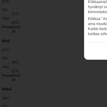
22
°
C
Klikkaamal
hyväksyt v
Yö:
kiinnostuk
15
°C
Vesi:
Klikkaa "As
18
°C
aina muutt
Poutapäiviä:
Kaikki tied
28
luottaa sii
Kesä
27
°
C
Yö:
19
°C
Vesi:
21
°C
Poutapäiviä:
28
Heinä
30
°
C
Yö: