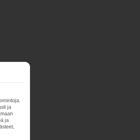
imintoja.
sti ja
tamaan
öä ja
ästeet,