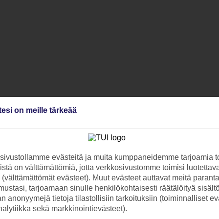
tesi on meille tärkeää
ivustollamme evästeitä ja muita kumppaneidemme tarjoamia to
stä on välttämättömiä, jotta verkkosivustomme toimisi luotettava
ti (välttämättömät evästeet). Muut evästeet auttavat meitä paran
ustasi, tarjoamaan sinulle henkilökohtaisesti räätälöityä sisält
 anonyymejä tietoja tilastollisiin tarkoituksiin (toiminnalliset ev
analytiikka sekä markkinointievästeet).