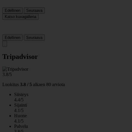
Edellinen
Seuraava
Katso kuvagalleria
Edellinen
Seuraava
Tripadvisor
3.8/5
Luokitus
3.8 / 5
alkaen
80 arviota
Siisteys
4.4/5
Sijainti
4.1/5
Huone
4.1/5
Palvelu
3.8/5