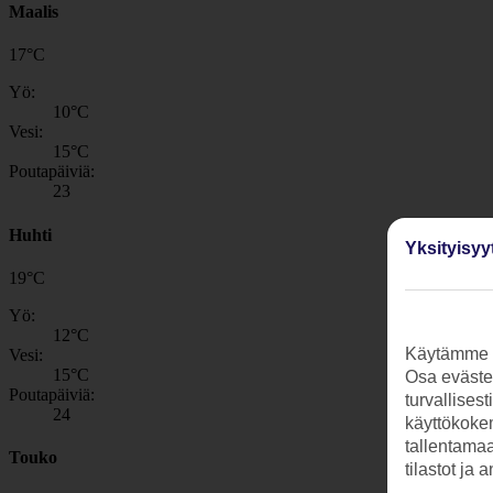
Maalis
17
°
C
Yö:
10
°C
Vesi:
15
°C
Poutapäiviä:
23
Huhti
Yksityisyy
19
°
C
Yö:
12
°C
Käytämme s
Vesi:
15
°C
Osa evästei
Poutapäiviä:
turvallises
24
käyttökokem
tallentamaan
Touko
tilastot ja 