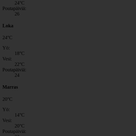
24
°C
Poutapäiviä:
26
Loka
24
°
C
Yö:
18
°C
Vesi:
22
°C
Poutapäiviä:
24
Marras
20
°
C
Yö:
14
°C
Vesi:
20
°C
Poutapäiviä: