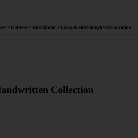
set
Kohteet
Äkkilähdöt
Lisäpalvelut
Elämykset
Inspiration
Handwritten Collection