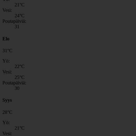
21
°C
Vesi:
24
°C
Poutapäiviä:
31
Elo
31
°
C
Yö:
22
°C
Vesi:
25
°C
Poutapäiviä:
30
Syys
28
°
C
Yö:
21
°C
Vesi: